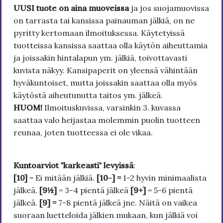
UUSI tuote on aina muoveissa
ja jos suojamuovissa
on tarrasta tai kansissa painauman jälkiä, on ne
pyritty kertomaan ilmoituksessa. Käytetyissä
tuotteissa kansissa saattaa olla käytön aiheuttamia
ja joissakin hintalapun ym. jälkiä, toivottavasti
kuvista näkyy. Kansipaperit on yleensä vähintään
hyväkuntoiset, mutta joissakin saattaa olla myös
käytöstä aiheutunutta taitos ym. jälkeä.
HUOM!
Ilmoituskuvissa, varsinkin 3. kuvassa
saattaa valo heijastaa molemmin puolin tuotteen
reunaa, joten tuotteessa ei ole vikaa.
Kuntoarviot "karkeasti" levyissä
:
[10]
= Ei mitään jälkiä.
[10-] =
1-2 hyvin minimaalista
jälkeä.
[9½]
= 3-4 pientä jälkeä
[9+]
= 5-6 pientä
jälkeä.
[9] =
7-8 pientä jälkeä jne. Näitä on vaikea
suoraan luetteloida jälkien mukaan, kun jälkiä voi