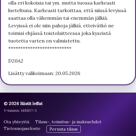
olla eri kokoisia tai ym. mutta tuossa karkeasti
lueteltuna. Karkeasti tarkoittaa, että niissä levyissä
saattaa olla vähemmän tai enemmän jälkiä.
Levyissä ei ole niin pahoja jälkiä, etteivätkö ne
toimisi ehjässä toistolaitteessa joka kyseistä
tuotetta varten on valmistettu.
**************************
D20A2
Lisätty valikoimaan: 20.05.2026
© 2026 Siistit leffat
Y-tunnus: 1481137-3
Ota yhteyttä
Tilaus-, toimitus- ja maksuehdot
Tietosuojaseloste
Peruuta tilaus