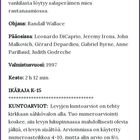
vankilasta löytyy salaperäinen mies
rautanaamiossa.
Ohjaus:
Randall Wallace
Pääosissa
: Leonardo DiCaprio, Jeremy Irons, John
Malkovich, Gèrard Depardieu, Gabriel Byrne, Anne
Parillaud, Judith Godreche
Valmistusvuosi:
1997
Kesto:
2 h 12 min
IKÄRAJA K-15
**********************************
KUNTOARVIOT:
Levyjen kuntoarviot on tehty
kirkkaan sähkövalon alla. Tuo numeroarviointi
koskee, siis levyn lukupinnassa mahdollisesti olevia
jälkiä, ei levyn sisältöä. Arvioinnissa on käytetty
numeroasteikkoa 4-10, mutta alin arvio on 8½.