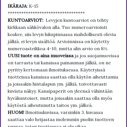
IKÄRAJA
: K-15
**********************************
KUNTOARVIOT:
Levyjen kuntoarviot on tehty
kirkkaan sähkövalon alla. Tuo numeroarviointi
koskee, siis levyn lukupinnassa mahdollisesti olevia
jälkiä, ei levyn sisältöä. Arvioinnissa on käytetty
numeroasteikkoa 4-10, mutta alin arvio on 8½.
UUSI tuote on aina muoveissa
ja jos suojamuovissa
on tarrasta tai kansissa painauman jälkiä, on ne
pyritty kertomaan ilmoituksessa. Käytetyissä
tuotteissa kansissa saattaa olla käytön aiheuttamia
ja joissakin hintalapun ym. jälkiä, toivottavasti
kuvista näkyy. Kansipaperit on yleensä vähintään
hyväkuntoiset, mutta joissakin saattaa olla myös
käytöstä aiheutunutta taitos ym. jälkeä.
HUOM!
Ilmoituskuvissa, varsinkin 3. kuvassa
saattaa valo heijastaa molemmin puolin tuotteen
reunaa, joten tuotteessa ei ole vikaa.