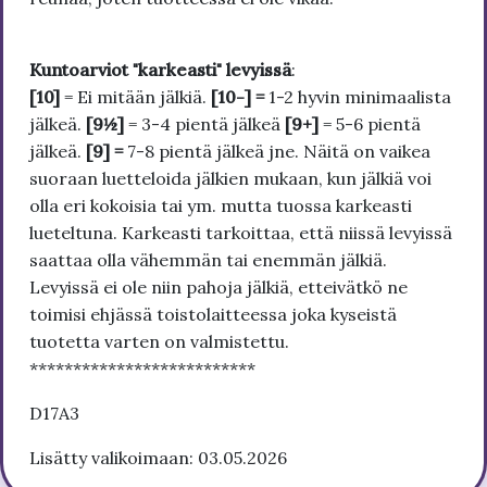
Kuntoarviot "karkeasti" levyissä
:
[10]
= Ei mitään jälkiä.
[10-] =
1-2 hyvin minimaalista
jälkeä.
[9½]
= 3-4 pientä jälkeä
[9+]
= 5-6 pientä
jälkeä.
[9] =
7-8 pientä jälkeä jne. Näitä on vaikea
suoraan luetteloida jälkien mukaan, kun jälkiä voi
olla eri kokoisia tai ym. mutta tuossa karkeasti
lueteltuna. Karkeasti tarkoittaa, että niissä levyissä
saattaa olla vähemmän tai enemmän jälkiä.
Levyissä ei ole niin pahoja jälkiä, etteivätkö ne
toimisi ehjässä toistolaitteessa joka kyseistä
tuotetta varten on valmistettu.
**************************
D17A3
Lisätty valikoimaan: 03.05.2026