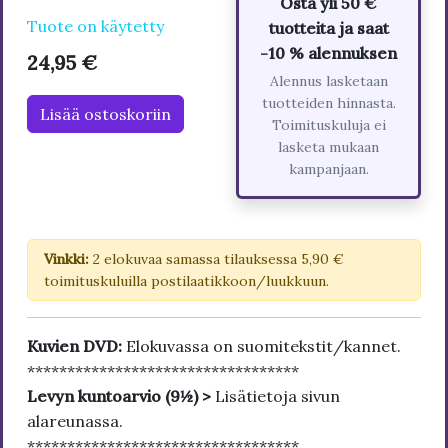
Osta yli 50 €
Tuote on käytetty
tuotteita ja saat
-10 % alennuksen
24,95 €
Alennus lasketaan
tuotteiden hinnasta.
Lisää ostoskoriin
Toimituskuluja ei
lasketa mukaan
kampanjaan.
Vinkki:
2 elokuvaa samassa tilauksessa 5,90 €
toimituskuluilla postilaatikkoon/luukkuun.
Kuvien DVD:
Elokuvassa on suomitekstit/kannet.
**********************************
Levyn kuntoarvio (9½) >
Lisätietoja sivun
alareunassa.
**********************************