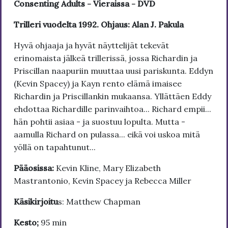
Consenting Adults - Vieraissa - DVD
Trilleri vuodelta 1992. Ohjaus: Alan J. Pakula
Hyvä ohjaaja ja hyvät näyttelijät tekevät
erinomaista jälkeä trillerissä, jossa Richardin ja
Priscillan naapuriin muuttaa uusi pariskunta. Eddyn
(Kevin Spacey) ja Kayn rento elämä imaisee
Richardin ja Priscillankin mukaansa. Yllättäen Eddy
ehdottaa Richardille parinvaihtoa... Richard empii...
hän pohtii asiaa - ja suostuu lopulta. Mutta -
aamulla Richard on pulassa... eikä voi uskoa mitä
yöllä on tapahtunut...
Pääosissa:
Kevin Kline, Mary Elizabeth
Mastrantonio, Kevin Spacey ja Rebecca Miller
Käsikirjoitu
s: Matthew Chapman
Kesto;
95 min