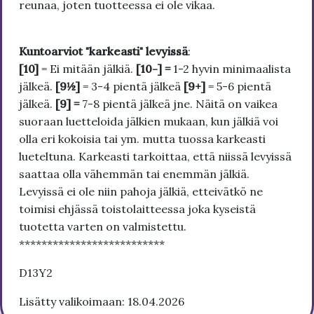
reunaa, joten tuotteessa ei ole vikaa.
Kuntoarviot "karkeasti" levyissä
:
[10]
= Ei mitään jälkiä.
[10-] =
1-2 hyvin minimaalista
jälkeä.
[9½]
= 3-4 pientä jälkeä
[9+]
= 5-6 pientä
jälkeä.
[9] =
7-8 pientä jälkeä jne. Näitä on vaikea
suoraan luetteloida jälkien mukaan, kun jälkiä voi
olla eri kokoisia tai ym. mutta tuossa karkeasti
lueteltuna. Karkeasti tarkoittaa, että niissä levyissä
saattaa olla vähemmän tai enemmän jälkiä.
Levyissä ei ole niin pahoja jälkiä, etteivätkö ne
toimisi ehjässä toistolaitteessa joka kyseistä
tuotetta varten on valmistettu.
**************************
D13Y2
Lisätty valikoimaan: 18.04.2026