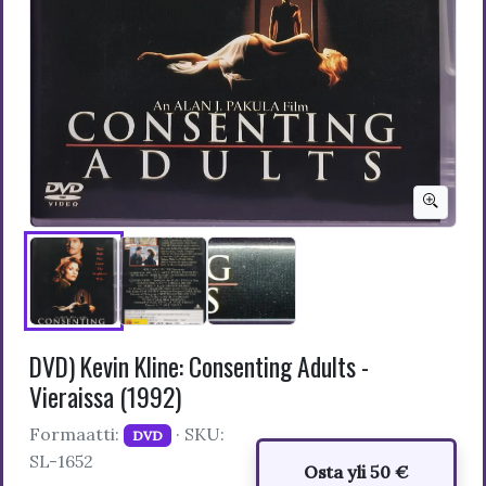
DVD) Kevin Kline: Consenting Adults -
Vieraissa (1992)
Formaatti:
· SKU:
DVD
SL-1652
Osta yli 50 €