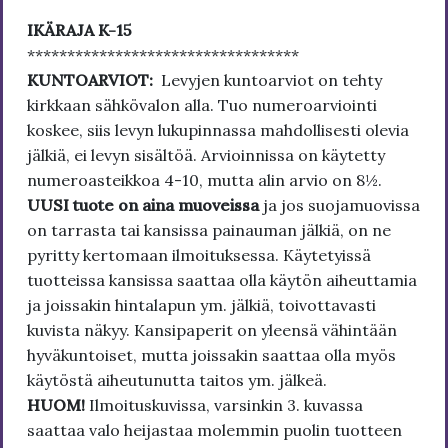
IKÄRAJA K-15
**********************************
KUNTOARVIOT:
Levyjen kuntoarviot on tehty
kirkkaan sähkövalon alla. Tuo numeroarviointi
koskee, siis levyn lukupinnassa mahdollisesti olevia
jälkiä, ei levyn sisältöä. Arvioinnissa on käytetty
numeroasteikkoa 4-10, mutta alin arvio on 8½.
UUSI tuote on aina muoveissa
ja jos suojamuovissa
on tarrasta tai kansissa painauman jälkiä, on ne
pyritty kertomaan ilmoituksessa. Käytetyissä
tuotteissa kansissa saattaa olla käytön aiheuttamia
ja joissakin hintalapun ym. jälkiä, toivottavasti
kuvista näkyy. Kansipaperit on yleensä vähintään
hyväkuntoiset, mutta joissakin saattaa olla myös
käytöstä aiheutunutta taitos ym. jälkeä.
HUOM!
Ilmoituskuvissa, varsinkin 3. kuvassa
saattaa valo heijastaa molemmin puolin tuotteen