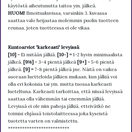
käytöstä aiheutunutta taitos ym. jälkeä.
HUOM!
Ilmoituskuvissa, varsinkin 3. kuvassa
saattaa valo heijastaa molemmin puolin tuotteen
reunaa, joten tuotteessa ei ole vikaa.
Kuntoarviot "karkeasti" levyissä
:
[10]
= Ei mitään jälkiä.
[10-] =
1-2 hyvin minimaalista
jälkeä.
[9½]
= 3-4 pientä jälkeä
[9+]
= 5-6 pientä
jälkeä.
[9] =
7-8 pientä jälkeä jne. Näitä on vaikea
suoraan luetteloida jälkien mukaan, kun jälkiä voi
olla eri kokoisia tai ym. mutta tuossa karkeasti
lueteltuna. Karkeasti tarkoittaa, että niissä levyissä
saattaa olla vähemmän tai enemmän jälkiä.
Levyissä ei ole niin pahoja jälkiä, etteivätkö ne
toimisi ehjässä toistolaitteessa joka kyseistä
tuotetta varten on valmistettu.
**************************