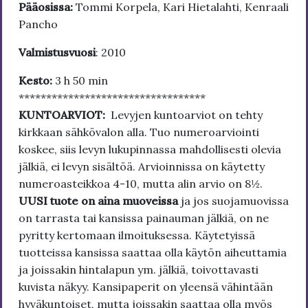
Pääosissa:
Tommi Korpela, Kari Hietalahti, Kenraali
Pancho
Valmistusvuosi
: 2010
Kesto:
3 h 50 min
**********************************
KUNTOARVIOT:
Levyjen kuntoarviot on tehty
kirkkaan sähkövalon alla. Tuo numeroarviointi
koskee, siis levyn lukupinnassa mahdollisesti olevia
jälkiä, ei levyn sisältöä. Arvioinnissa on käytetty
numeroasteikkoa 4-10, mutta alin arvio on 8½.
UUSI tuote on aina muoveissa
ja jos suojamuovissa
on tarrasta tai kansissa painauman jälkiä, on ne
pyritty kertomaan ilmoituksessa. Käytetyissä
tuotteissa kansissa saattaa olla käytön aiheuttamia
ja joissakin hintalapun ym. jälkiä, toivottavasti
kuvista näkyy. Kansipaperit on yleensä vähintään
hyväkuntoiset, mutta joissakin saattaa olla myös