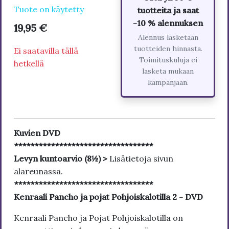
Tuote on käytetty
tuotteita ja saat
-10 % alennuksen
19,95 €
Alennus lasketaan
tuotteiden hinnasta.
Ei saatavilla tällä
Toimituskuluja ei
hetkellä
lasketa mukaan
kampanjaan.
Kuvien DVD
**********************************
Levyn kuntoarvio (8½) >
Lisätietoja sivun
alareunassa.
**********************************
Kenraali Pancho ja pojat Pohjoiskalotilla 2 - DVD
Kenraali Pancho ja Pojat Pohjoiskalotilla on