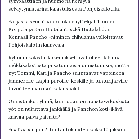
sympaattinen ja huumoria hersyvä
selviytymistarina kalastuksesta Pohjoiskalotilla.
Sarjassa seurataan kuinka näyttelijät Tommi
Korpela ja Kari Hietalahti sekä Hietalahden
Kenraali Pancho -niminen chihuahua valloittavat
Pohjoiskalotin kalavesiä.
Ryhmän kalastuskokemukset ovat olleet lähinnä
mökkikalastusta ja satunnaisia onnistumisia, mutta
nyt Tommi, Kari ja Pancho suuntaavat vapoineen
jäämerelle, Lapin puroille, koskille ja tunturijärville
tavoitteenaan isot kalansaaliit.
Onnistuuko ryhmä, kun ruoan on noustava koskista,
yöt on nukuttava jänkhällä ja Panchon koti-ikävä
kasvaa päivä päivältä?
Sisältää sarjan 2. tuotantokauden kaikki 10 jaksoa.