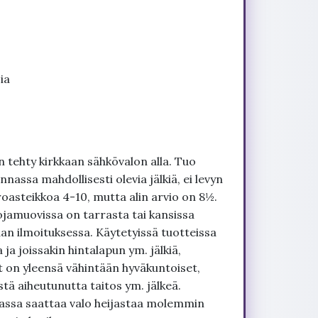
ia
 tehty kirkkaan sähkövalon alla. Tuo
nnassa mahdollisesti olevia jälkiä, ei levyn
roasteikkoa 4-10, mutta alin arvio on 8½.
ojamuovissa on tarrasta tai kansissa
an ilmoituksessa. Käytetyissä tuotteissa
ja joissakin hintalapun ym. jälkiä,
t on yleensä vähintään hyväkuntoiset,
tä aiheutunutta taitos ym. jälkeä.
uvassa saattaa valo heijastaa molemmin