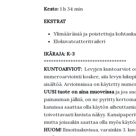
Kesto:
1 h 34 min
EKSTRAT
Ylimääräisiä ja poistettuja kohtauks
Elokuvateatteritraileri
IKÄRAJA: K-3
**********************************
KUNTOARVIOT:
Levyjen kuntoarviot on
numeroarviointi koskee, siis levyn lukupi
sisältöä. Arvioinnissa on käytetty nume
UUSI tuote on aina muoveissa
ja jos su
painauman jälkiä, on ne pyritty kertoma
kansissa saattaa olla käytön aiheuttamia 
toivottavasti kuvista näkyy. Kansipaperi
mutta joissakin saattaa olla myös käytös
HUOM!
Ilmoituskuvissa, varsinkin 3. k