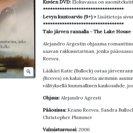
Kuvien DVD:
Elokuvassa on suomiteksti
**********************************
Levyn kuntoarvio (9+) >
Lisätietoja sivu
**********************************
Talo järven rannalla - The Lake House
Alejandro Argestin ohjaama romanttinen
saavan rakkaustarinan, jonka pääosassa
Reeves.
Lääkäri Katie (Bullock) ostaa järvenranna
(Reeves) on kaksi vuotta aiemmin asunut.
välityksellä kummallinen kaukosuhde, j
Ohjaus:
Alejandro Agresti
Pääosissa:
Keanu Reeves, Sandra Bulloc
Christopher Plummer
Valmistusvuosi:
2006