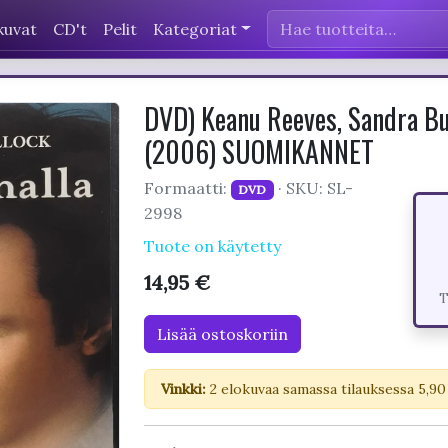
kuvat
CD't
Pelit
Kategoriat
DVD) Keanu Reeves, Sandra Bul
(2006) SUOMIKANNET
Formaatti:
· SKU: SL-
DVD
2998
Tuote on käytetty
14,95 €
T
Lisää ostoskoriin
Vinkki:
2 elokuvaa samassa tilauksessa 5,90