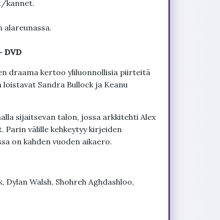
t/kannet.
n alareunassa.
 - DVD
 draama kertoo yliluonnollisia piirteitä
 loistavat Sandra Bullock ja Keanu
lla sijaitsevan talon, jossa arkkitehti Alex
 Parin välille kehkeytyy kirjeiden
ossa on kahden vuoden aikaero.
k, Dylan Walsh, Shohreh Aghdashloo,