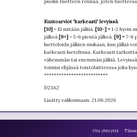
puolin tuotteen reunaa, joten tuotteessa
Kuntoarviot "karkeasti" levyissä
:
[10]
= Ei mitään jälkiä.
[10-] =
1-2 hyvin m
jälkeä
[9+]
= 5-6 pientä jälkeä.
[9] =
7-8 
luetteloida jälkien mukaan, kun jälkiä voi
karkeasti lueteltuna. Karkeasti tarkoittaa
vähemmän tai enemmän jälkiä. Levyissä ei
toimisi ehjässä toistolaitteessa joka ky
**************************
D23A2
Lisätty valikoimaan: 21.06.2026
Ota yhteyttä
Tilaus