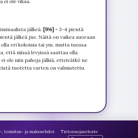
 ei ole vikaa.
inimaalista jälkeä.
[9½]
= 3-4 pientä
pientä jälkeä jne. Näitä on vaikea suoraan
 olla eri kokoisia tai ym. mutta tuossa
, että niissä levyissä saattaa olla
 ole niin pahoja jälkiä, etteivätkö ne
seistä tuotetta varten on valmistettu.
-, toimitus- ja maksuehdot
Tietosuojaseloste