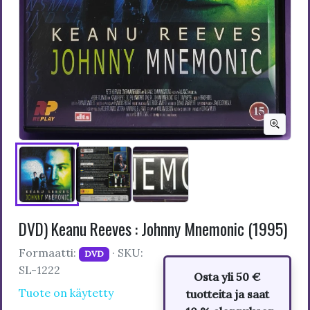
DVD) Keanu Reeves : Johnny Mnemonic (1995)
Formaatti:
· SKU:
DVD
SL-1222
Osta yli 50 €
Tuote on käytetty
tuotteita ja saat