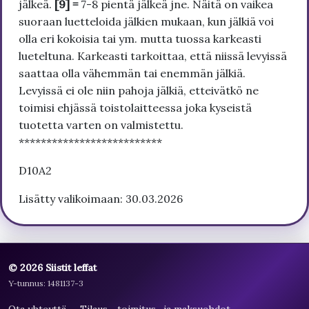
jälkeä.
[9] =
7-8 pientä jälkeä jne. Näitä on vaikea
suoraan luetteloida jälkien mukaan, kun jälkiä voi
olla eri kokoisia tai ym. mutta tuossa karkeasti
lueteltuna. Karkeasti tarkoittaa, että niissä levyissä
saattaa olla vähemmän tai enemmän jälkiä.
Levyissä ei ole niin pahoja jälkiä, etteivätkö ne
toimisi ehjässä toistolaitteessa joka kyseistä
tuotetta varten on valmistettu.
**************************
D10A2
Lisätty valikoimaan: 30.03.2026
© 2026 Siistit leffat
Y-tunnus: 1481137-3