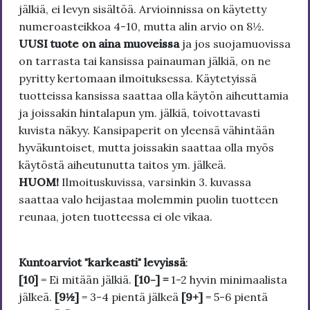
jälkiä, ei levyn sisältöä. Arvioinnissa on käytetty
numeroasteikkoa 4-10, mutta alin arvio on 8½.
UUSI tuote on aina muoveissa
ja jos suojamuovissa
on tarrasta tai kansissa painauman jälkiä, on ne
pyritty kertomaan ilmoituksessa. Käytetyissä
tuotteissa kansissa saattaa olla käytön aiheuttamia
ja joissakin hintalapun ym. jälkiä, toivottavasti
kuvista näkyy. Kansipaperit on yleensä vähintään
hyväkuntoiset, mutta joissakin saattaa olla myös
käytöstä aiheutunutta taitos ym. jälkeä.
HUOM!
Ilmoituskuvissa, varsinkin 3. kuvassa
saattaa valo heijastaa molemmin puolin tuotteen
reunaa, joten tuotteessa ei ole vikaa.
Kuntoarviot "karkeasti" levyissä
:
[10]
= Ei mitään jälkiä.
[10-] =
1-2 hyvin minimaalista
jälkeä.
[9½]
= 3-4 pientä jälkeä
[9+]
= 5-6 pientä