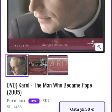
DVD) Karol - The Man Who Became Pope
(2005)
Formaatti:
· SKU:
DVD
SL-1453
Osta yli 50 €