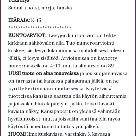
Tekstitys
Suomi, ruotsi, norja, tanska
IKÄRAJA:
K-15
**************************
KUNTOARVIOT:
Levyjen kuntoarviot on tehty
kirkkaan sähkövalon alla. Tuo numeroarviointi
koskee, siis levyn lukupinnassa mahdollisesti olevia
jälkiä, ei levyn sisältöä. Arvioinnissa on käytetty
numeroasteikkoa 4-10, mutta alin arvio on 8½.
UUSI tuote on aina muoveissa
ja jos suojamuovissa
on tarrasta tai kansissa painauman jälkiä, on ne
pyritty kertomaan ilmoituksessa. Käytetyissä
tuotteissa kansissa saattaa olla käytön aiheuttamia
ja joissakin hintalapun ym. jälkiä, toivottavasti
kuvista näkyy. Kansipaperit on yleensä vähintään
hyväkuntoiset, mutta joissakin saattaa olla myös
käytöstä aiheutunutta taitos ym. jälkeä.
HUOM!
Ilmoituskuvissa, varsinkin 3. kuvassa