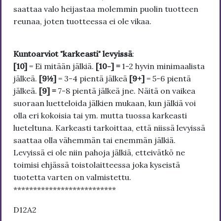
saattaa valo heijastaa molemmin puolin tuotteen
reunaa, joten tuotteessa ei ole vikaa.
Kuntoarviot "karkeasti" levyissä
:
[10]
= Ei mitään jälkiä.
[10-] =
1-2 hyvin minimaalista
jälkeä.
[9½]
= 3-4 pientä jälkeä
[9+]
= 5-6 pientä
jälkeä.
[9] =
7-8 pientä jälkeä jne. Näitä on vaikea
suoraan luetteloida jälkien mukaan, kun jälkiä voi
olla eri kokoisia tai ym. mutta tuossa karkeasti
lueteltuna. Karkeasti tarkoittaa, että niissä levyissä
saattaa olla vähemmän tai enemmän jälkiä.
Levyissä ei ole niin pahoja jälkiä, etteivätkö ne
toimisi ehjässä toistolaitteessa joka kyseistä
tuotetta varten on valmistettu.
**************************
D12A2