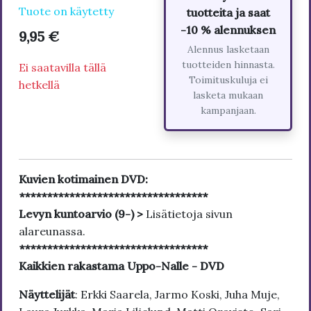
Tuote on käytetty
tuotteita ja saat
-10 % alennuksen
9,95 €
Alennus lasketaan
tuotteiden hinnasta.
Ei saatavilla tällä
Toimituskuluja ei
hetkellä
lasketa mukaan
kampanjaan.
Kuvien kotimainen DVD:
**********************************
Levyn kuntoarvio (9-) >
Lisätietoja sivun
alareunassa.
**********************************
Kaikkien rakastama Uppo-Nalle - DVD
Näyttelijät
: Erkki Saarela, Jarmo Koski, Juha Muje,