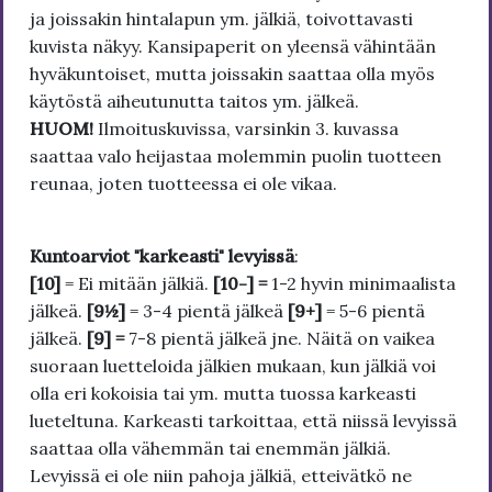
ja joissakin hintalapun ym. jälkiä, toivottavasti
kuvista näkyy. Kansipaperit on yleensä vähintään
hyväkuntoiset, mutta joissakin saattaa olla myös
käytöstä aiheutunutta taitos ym. jälkeä.
HUOM!
Ilmoituskuvissa, varsinkin 3. kuvassa
saattaa valo heijastaa molemmin puolin tuotteen
reunaa, joten tuotteessa ei ole vikaa.
Kuntoarviot "karkeasti" levyissä
:
[10]
= Ei mitään jälkiä.
[10-] =
1-2 hyvin minimaalista
jälkeä.
[9½]
= 3-4 pientä jälkeä
[9+]
= 5-6 pientä
jälkeä.
[9] =
7-8 pientä jälkeä jne. Näitä on vaikea
suoraan luetteloida jälkien mukaan, kun jälkiä voi
olla eri kokoisia tai ym. mutta tuossa karkeasti
lueteltuna. Karkeasti tarkoittaa, että niissä levyissä
saattaa olla vähemmän tai enemmän jälkiä.
Levyissä ei ole niin pahoja jälkiä, etteivätkö ne