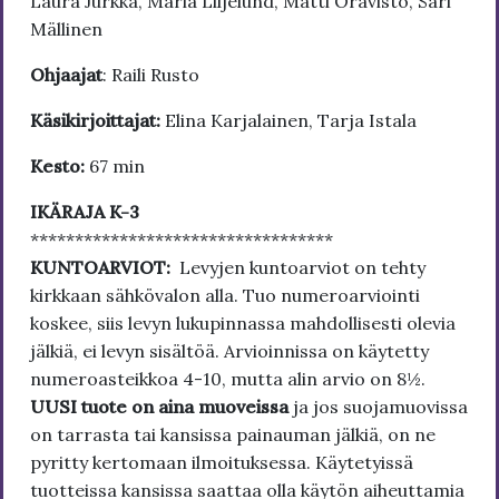
Laura Jurkka, Maria Liljelund, Matti Oravisto, Sari
Mällinen
Ohjaajat
: Raili Rusto
Käsikirjoittajat:
Elina Karjalainen, Tarja Istala
Kesto:
67 min
IKÄRAJA K-3
**********************************
KUNTOARVIOT:
Levyjen kuntoarviot on tehty
kirkkaan sähkövalon alla. Tuo numeroarviointi
koskee, siis levyn lukupinnassa mahdollisesti olevia
jälkiä, ei levyn sisältöä. Arvioinnissa on käytetty
numeroasteikkoa 4-10, mutta alin arvio on 8½.
UUSI tuote on aina muoveissa
ja jos suojamuovissa
on tarrasta tai kansissa painauman jälkiä, on ne
pyritty kertomaan ilmoituksessa. Käytetyissä
tuotteissa kansissa saattaa olla käytön aiheuttamia