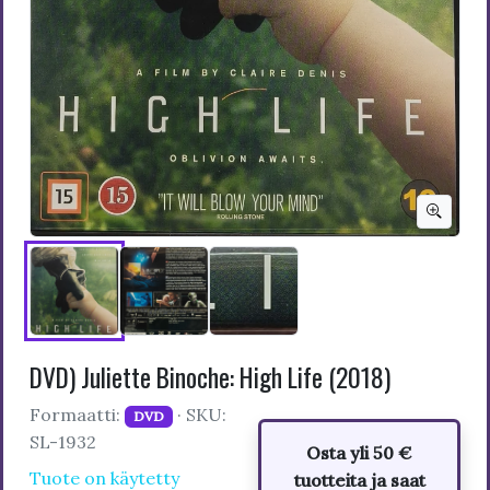
DVD) Juliette Binoche: High Life (2018)
Formaatti:
· SKU:
DVD
SL-1932
Osta yli 50 €
Tuote on käytetty
tuotteita ja saat