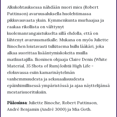
Alkukohtauksessa nähdään nuori mies (Robert
Pattinson) avaruusaluksella huolehtimassa
pikkuvauvasta yksin. Kymmenkunta murhaajaa ja
raakaa rikollista on välttynyt
kuolemanrangaistukselta sillä ehdolla, että on
lähtenyt avaruusmatkalle. Mukana on myös Juliette
Binochen loistavasti tulkitsema hullu lääkäri, joka
alkaa suorittaa lisääntymiskokeita muilla
matkustajilla. Ikoninen ohjaaja Claire Denis (White
Material, 35 Shots of Rum) loihtii High Life -
elokuvassa esiin kamarinäytelmän
vanhemmuudesta ja seksuaalisuudesta
epäinhimillisessä ympäristössä ja ajaa näyttelijänsä
mestarisuorituksiin.
Pääosissa
: Juliette Binoche, Robert Pattinson,
André Benjamin (André 3000) ja Mia Goth.