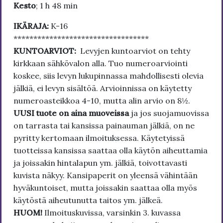
Kesto
; 1 h 48 min
IKÄRAJA:
K-16
**********************************
KUNTOARVIOT:
Levyjen kuntoarviot on tehty
kirkkaan sähkövalon alla. Tuo numeroarviointi
koskee, siis levyn lukupinnassa mahdollisesti olevia
jälkiä, ei levyn sisältöä. Arvioinnissa on käytetty
numeroasteikkoa 4-10, mutta alin arvio on 8½.
UUSI tuote on aina muoveissa
ja jos suojamuovissa
on tarrasta tai kansissa painauman jälkiä, on ne
pyritty kertomaan ilmoituksessa. Käytetyissä
tuotteissa kansissa saattaa olla käytön aiheuttamia
ja joissakin hintalapun ym. jälkiä, toivottavasti
kuvista näkyy. Kansipaperit on yleensä vähintään
hyväkuntoiset, mutta joissakin saattaa olla myös
käytöstä aiheutunutta taitos ym. jälkeä.
HUOM!
Ilmoituskuvissa, varsinkin 3. kuvassa