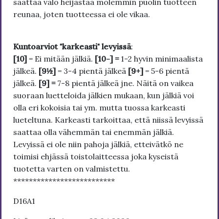
saattaa valo heijastaa molemmin puolin tuotteen
reunaa, joten tuotteessa ei ole vikaa.
Kuntoarviot "karkeasti" levyissä
:
[10]
= Ei mitään jälkiä.
[10-] =
1-2 hyvin minimaalista
jälkeä.
[9½]
= 3-4 pientä jälkeä
[9+]
= 5-6 pientä
jälkeä.
[9] =
7-8 pientä jälkeä jne. Näitä on vaikea
suoraan luetteloida jälkien mukaan, kun jälkiä voi
olla eri kokoisia tai ym. mutta tuossa karkeasti
lueteltuna. Karkeasti tarkoittaa, että niissä levyissä
saattaa olla vähemmän tai enemmän jälkiä.
Levyissä ei ole niin pahoja jälkiä, etteivätkö ne
toimisi ehjässä toistolaitteessa joka kyseistä
tuotetta varten on valmistettu.
**************************
D16A1