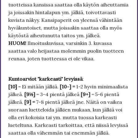
tuotteissa kansissa saattaa olla käytön aiheuttamia
ja joissakin hintalapun ym. jälkiä, toivottavasti
kuvista näkyy. Kansipaperit on yleensä vähintään
hyväkuntoiset, mutta joissakin saattaa olla myös
käytöstä aiheutunutta taitos ym. jälkeä.
HUOM!
Ilmoituskuvissa, varsinkin 3. kuvassa
saattaa valo heijastaa molemmin puolin tuotteen
reunaa, joten tuotteessa ei ole vikaa.
Kuntoarviot "karkeasti" levyissä
:
[10]
= Ei mitään jälkiä.
[10-] =
1-2 hyvin minimaalista
jälkeä.
[9½]
= 3-4 pientä jälkeä
[9+]
= 5-6 pientä
jälkeä.
[9] =
7-8 pientä jälkeä jne. Näitä on vaikea
suoraan luetteloida jälkien mukaan, kun jälkiä voi
olla eri kokoisia tai ym. mutta tuossa karkeasti
lueteltuna. Karkeasti tarkoittaa, että niissä levyissä
saattaa olla vähemmän tai enemmän jälkiä.