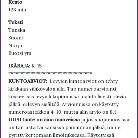
Kesto
123 min
Teksti
Tanska
Suomi
Norja
Ruotsi ym.
IKÄRAJA:
K-15
**********************************
KUNTOARVIOT:
Levyjen kuntoarviot on tehty
kirkkaan sähkövalon alla. Tuo numeroarviointi
koskee, siis levyn lukupinnassa mahdollisesti olevia
jälkiä, ei levyn sisältöä. Arvioinnissa on käytetty
numeroasteikkoa 4-10, mutta alin arvio on 8½.
UUSI tuote on aina muoveissa
ja jos suojamuovissa
on tarrasta tai kansissa painauman jälkiä, on ne
pyritty kertomaan ilmoituksessa. Käytetyissä