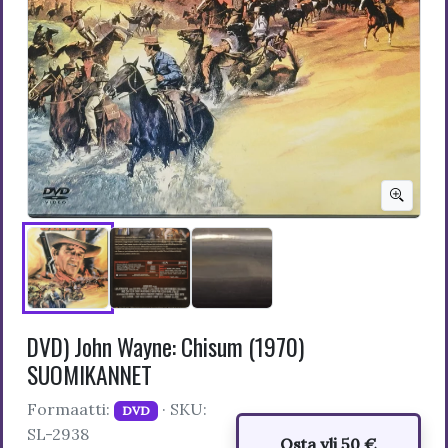
DVD) John Wayne: Chisum (1970)
SUOMIKANNET
Formaatti:
· SKU:
DVD
SL-2938
Osta yli 50 €