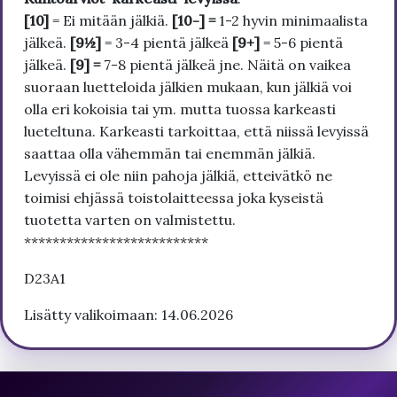
[10]
= Ei mitään jälkiä.
[10-] =
1-2 hyvin minimaalista
jälkeä.
[9½]
= 3-4 pientä jälkeä
[9+]
= 5-6 pientä
jälkeä.
[9] =
7-8 pientä jälkeä jne. Näitä on vaikea
suoraan luetteloida jälkien mukaan, kun jälkiä voi
olla eri kokoisia tai ym. mutta tuossa karkeasti
lueteltuna. Karkeasti tarkoittaa, että niissä levyissä
saattaa olla vähemmän tai enemmän jälkiä.
Levyissä ei ole niin pahoja jälkiä, etteivätkö ne
toimisi ehjässä toistolaitteessa joka kyseistä
tuotetta varten on valmistettu.
**************************
D23A1
Lisätty valikoimaan: 14.06.2026