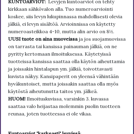
KUNTOARVIOT:
Levyjen kuntoarviot on tehty
kirkkaan sähkövalon alla. Tuo numeroarviointi
koskee, siis levyn lukupinnassa mahdollisesti olevia
jälkiä, ei levyn sisältöä. Arvioinnissa on käytetty
numeroasteikkoa 4-10, mutta alin arvio on 8½.
UUSI tuote on aina muoveissa
ja jos suojamuovissa
on tarrasta tai kansissa painauman jälkiä, on ne
pyritty kertomaan ilmoituksessa. Käytetyissä
tuotteissa kansissa saattaa olla käytön aiheuttamia
ja joissakin hintalapun ym. jälkiä, toivottavasti
kuvista näkyy. Kansipaperit on yleensä vähintään
hyväkuntoiset, mutta joissakin saattaa olla myös
käytöstä aiheutunutta taitos ym. jälkeä.
HUOM!
Ilmoituskuvissa, varsinkin 3. kuvassa
saattaa valo heijastaa molemmin puolin tuotteen
reunaa, joten tuotteessa ei ole vikaa.
Kuntoarviot "karkeasti" levyissä
: