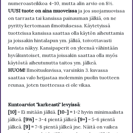
numeroasteikkoa 4-10, mutta alin arvio on 8½.
UUSI tuote on aina muoveissa
ja jos suojamuovissa
on tarrasta tai kansissa painauman jälkiä, on ne
pyritty kertomaan ilmoituksessa. Käytetyissä
tuotteissa kansissa saattaa olla käytön aiheuttamia
ja joissakin hintalapun ym. jälkiä, toivottavasti
kuvista näkyy. Kansipaperit on yleensä vähintään
hyväkuntoiset, mutta joissakin saattaa olla myös
käytöstä aiheutunutta taitos ym. jälkeä.
HUOM!
Ilmoituskuvissa, varsinkin 3. kuvassa
saattaa valo heijastaa molemmin puolin tuotteen
reunaa, joten tuotteessa ei ole vikaa.
Kuntoarviot "karkeasti" levyissä
:
[10]
= Ei mitään jälkiä.
[10-] =
1-2 hyvin minimaalista
jälkeä.
[9½]
= 3-4 pientä jälkeä
[9+]
= 5-6 pientä
jälkeä.
[9] =
7-8 pientä jälkeä jne. Näitä on vaikea