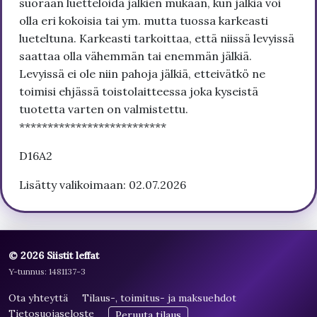
suoraan luetteloida jälkien mukaan, kun jälkiä voi
olla eri kokoisia tai ym. mutta tuossa karkeasti
lueteltuna. Karkeasti tarkoittaa, että niissä levyissä
saattaa olla vähemmän tai enemmän jälkiä.
Levyissä ei ole niin pahoja jälkiä, etteivätkö ne
toimisi ehjässä toistolaitteessa joka kyseistä
tuotetta varten on valmistettu.
**************************
D16A2
Lisätty valikoimaan: 02.07.2026
© 2026 Siistit leffat
Y-tunnus: 1481137-3
Ota yhteyttä
Tilaus-, toimitus- ja maksuehdot
Tietosuojaseloste
Peruuta tilaus