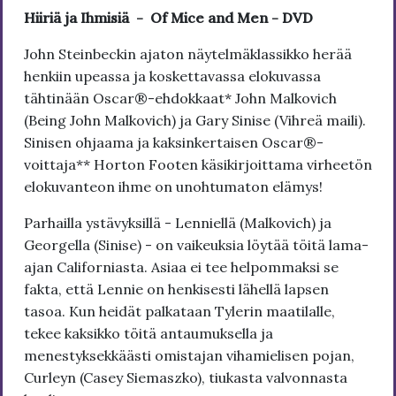
Hiiriä ja Ihmisiä - Of Mice and Men - DVD
John Steinbeckin ajaton näytelmäklassikko herää
henkiin upeassa ja koskettavassa elokuvassa
tähtinään Oscar®-ehdokkaat* John Malkovich
(Being John Malkovich) ja Gary Sinise (Vihreä maili).
Sinisen ohjaama ja kaksinkertaisen Oscar®-
voittaja** Horton Footen käsikirjoittama virheetön
elokuvanteon ihme on unohtumaton elämys!
Parhailla ystävyksillä - Lenniellä (Malkovich) ja
Georgella (Sinise) - on vaikeuksia löytää töitä lama-
ajan Californiasta. Asiaa ei tee helpommaksi se
fakta, että Lennie on henkisesti lähellä lapsen
tasoa. Kun heidät palkataan Tylerin maatilalle,
tekee kaksikko töitä antaumuksella ja
menestyksekkäästi omistajan vihamielisen pojan,
Curleyn (Casey Siemaszko), tiukasta valvonnasta