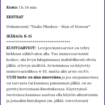
Kesto:
1 h 34 min
EKSTRAT
Dokumennti: "Snake Plissken - Man of Honour"
IKÄRAJA: K-15
**********************************
KUNTOARVIOT:
Levyjen kuntoarviot on tehty
kirkkaan sähkövalon alla. Tuo numeroarviointi
koskee, siis levyn lukupinnassa mahdollisesti olevia
jälkiä, ei levyn sisältöä. Arvioinnissa on käytetty
numeroasteikkoa 4-10, mutta alin arvio on 8½.
UUSI tuote on aina muoveissa
ja jos suojamuovissa
on tarrasta tai kansissa painauman jälkiä, on ne
pyritty kertomaan ilmoituksessa. Käytetyissä
tuotteissa kansissa saattaa olla käytön aiheuttamia
ja joissakin hintalapun ym. jälkiä, toivottavasti