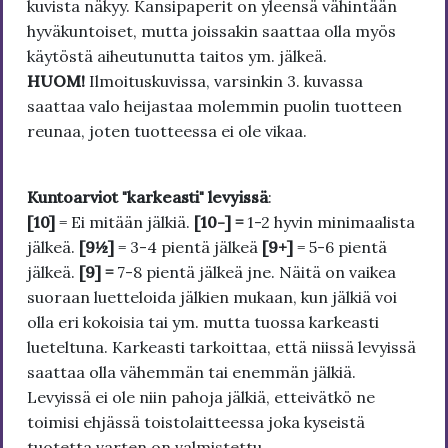
kuvista näkyy. Kansipaperit on yleensä vähintään
hyväkuntoiset, mutta joissakin saattaa olla myös
käytöstä aiheutunutta taitos ym. jälkeä.
HUOM!
Ilmoituskuvissa, varsinkin 3. kuvassa
saattaa valo heijastaa molemmin puolin tuotteen
reunaa, joten tuotteessa ei ole vikaa.
Kuntoarviot "karkeasti" levyissä
:
[10]
= Ei mitään jälkiä.
[10-] =
1-2 hyvin minimaalista
jälkeä.
[9½]
= 3-4 pientä jälkeä
[9+]
= 5-6 pientä
jälkeä.
[9] =
7-8 pientä jälkeä jne. Näitä on vaikea
suoraan luetteloida jälkien mukaan, kun jälkiä voi
olla eri kokoisia tai ym. mutta tuossa karkeasti
lueteltuna. Karkeasti tarkoittaa, että niissä levyissä
saattaa olla vähemmän tai enemmän jälkiä.
Levyissä ei ole niin pahoja jälkiä, etteivätkö ne
toimisi ehjässä toistolaitteessa joka kyseistä
tuotetta varten on valmistettu.