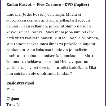
Kadun Kasvot - Five Corners - DVD (Jupiter)
Lindalla (Jodie Foster) oli ihailija. Mutta ei
kuitenkaan sen sortin ihailija, jollaista itselleen
haluaisi, vaan sellainen, jonka intohimo naiseen
kasvoi sairaalloiseksi. Mies meni jopa niin pitkälle,
että yritti raiskata naisen. Mutta Lindalla oli onnea,
kun toinen raavas mies ilmestyi paikalle ja nujersi
raiskaajan. Ajan kuluessa Linda on jo melkein
unohtanut painajaismaisen kokemuksensa. Mutta
kuumuutta hehkuvana kesänä Heinz vapautuu
vankilasta ja vaeltelee taas tutuilla kaduillaan. Eikä
hän suinkaan ole unohtanut Lindaa.?
Ensiesitysvuosi
1987
Ohjaus
Tony Bill