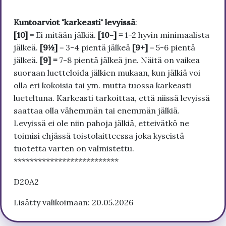
Kuntoarviot "karkeasti" levyissä
:
[10]
= Ei mitään jälkiä.
[10-] =
1-2 hyvin minimaalista
jälkeä.
[9½]
= 3-4 pientä jälkeä
[9+]
= 5-6 pientä
jälkeä.
[9] =
7-8 pientä jälkeä jne. Näitä on vaikea
suoraan luetteloida jälkien mukaan, kun jälkiä voi
olla eri kokoisia tai ym. mutta tuossa karkeasti
lueteltuna. Karkeasti tarkoittaa, että niissä levyissä
saattaa olla vähemmän tai enemmän jälkiä.
Levyissä ei ole niin pahoja jälkiä, etteivätkö ne
toimisi ehjässä toistolaitteessa joka kyseistä
tuotetta varten on valmistettu.
**************************
D20A2
Lisätty valikoimaan: 20.05.2026