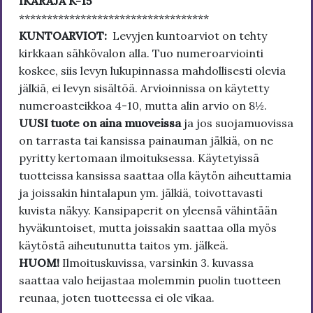
IKÄRAJA K-15
**********************************
KUNTOARVIOT:
Levyjen kuntoarviot on tehty
kirkkaan sähkövalon alla. Tuo numeroarviointi
koskee, siis levyn lukupinnassa mahdollisesti olevia
jälkiä, ei levyn sisältöä. Arvioinnissa on käytetty
numeroasteikkoa 4-10, mutta alin arvio on 8½.
UUSI tuote on aina muoveissa
ja jos suojamuovissa
on tarrasta tai kansissa painauman jälkiä, on ne
pyritty kertomaan ilmoituksessa. Käytetyissä
tuotteissa kansissa saattaa olla käytön aiheuttamia
ja joissakin hintalapun ym. jälkiä, toivottavasti
kuvista näkyy. Kansipaperit on yleensä vähintään
hyväkuntoiset, mutta joissakin saattaa olla myös
käytöstä aiheutunutta taitos ym. jälkeä.
HUOM!
Ilmoituskuvissa, varsinkin 3. kuvassa
saattaa valo heijastaa molemmin puolin tuotteen
reunaa, joten tuotteessa ei ole vikaa.