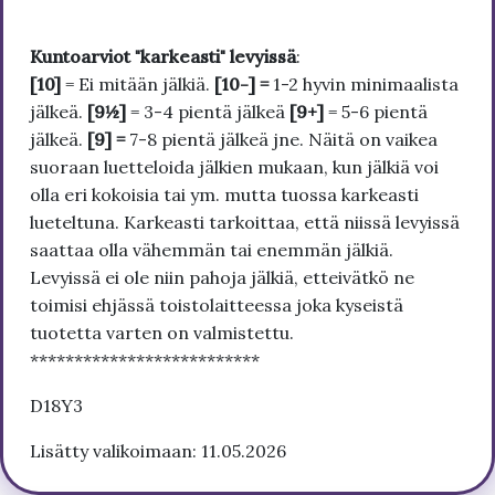
Kuntoarviot "karkeasti" levyissä
:
[10]
= Ei mitään jälkiä.
[10-] =
1-2 hyvin minimaalista
jälkeä.
[9½]
= 3-4 pientä jälkeä
[9+]
= 5-6 pientä
jälkeä.
[9] =
7-8 pientä jälkeä jne. Näitä on vaikea
suoraan luetteloida jälkien mukaan, kun jälkiä voi
olla eri kokoisia tai ym. mutta tuossa karkeasti
lueteltuna. Karkeasti tarkoittaa, että niissä levyissä
saattaa olla vähemmän tai enemmän jälkiä.
Levyissä ei ole niin pahoja jälkiä, etteivätkö ne
toimisi ehjässä toistolaitteessa joka kyseistä
tuotetta varten on valmistettu.
**************************
D18Y3
Lisätty valikoimaan: 11.05.2026