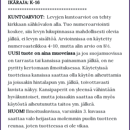
IKÄRAJA: K-16
**********************************
KUNTOARVIOT:
Levyjen kuntoarviot on tehty
kirkkaan sähkövalon alla. Tuo numeroarviointi
koskee, siis levyn lukupinnassa mahdollisesti olevia
jälkiä, ei levyn sisältöä. Arvioinnissa on käytetty
numeroasteikkoa 4-10, mutta alin arvio on 8½.
UUSI tuote on aina muoveissa
ja jos suojamuovissa
on tarrasta tai kansissa painauman jälkiä, on ne
pyritty kertomaan ilmoituksessa. Käytetyissä
tuotteissa kansissa saattaa olla käytön aiheuttamia
ja joissakin hintalapun ym. jälkiä, toivottavasti
kuvista näkyy. Kansipaperit on yleensä vähintään
hyväkuntoiset, mutta joissakin saattaa olla myös
käytöstä aiheutunutta taitos ym. jälkeä.
HUOM!
Ilmoituskuvissa, varsinkin 3. kuvassa
saattaa valo heijastaa molemmin puolin tuotteen
reunaa, joten tuotteessa ei ole vikaa.