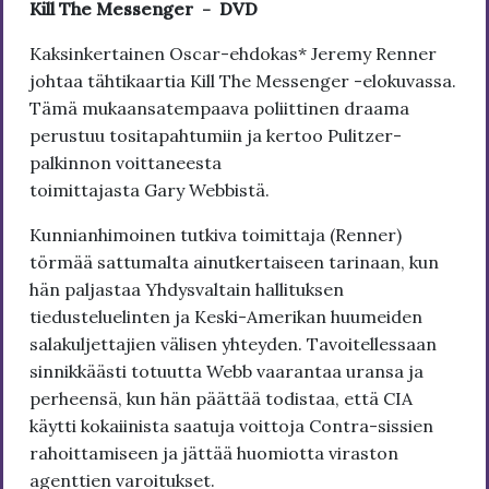
Kill The Messenger - DVD
Kaksinkertainen Oscar-ehdokas* Jeremy Renner
johtaa tähtikaartia Kill The Messenger -elokuvassa.
Tämä mukaansatempaava poliittinen draama
perustuu tositapahtumiin ja kertoo Pulitzer-
palkinnon voittaneesta
toimittajasta Gary Webbistä.
Kunnianhimoinen tutkiva toimittaja (Renner)
törmää sattumalta ainutkertaiseen tarinaan, kun
hän paljastaa Yhdysvaltain hallituksen
tiedusteluelinten ja Keski-Amerikan huumeiden
salakuljettajien välisen yhteyden. Tavoitellessaan
sinnikkäästi totuutta Webb vaarantaa uransa ja
perheensä, kun hän päättää todistaa, että CIA
käytti kokaiinista saatuja voittoja Contra-sissien
rahoittamiseen ja jättää huomiotta viraston
agenttien varoitukset.