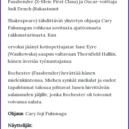
Fassbender (X-Men: First Class) ja Oscar-voittaja
Judi Dench (Rakastunut
Shakespeare) tähdittävät ylistetyn ohjaaja Cary
Fukunagan rohkeaa sovitusta ajattomasta
rakkaustarinasta. Kun
orvoksi jäänyt kotiopettajatar Jane Eyre
(Wasikowska) saapuu valtavaan Thornfield Halliin,
hänen äveriäs työnantajansa
Rochester (Fassbender) herättää hänen
mielenkiintonsa. Miehen synkät mielialat ja oudot
tapahtumat talossa johtavat Janen hirvittävän
salaisuuden jäljille, jonka Rochester oli toivonut
voivansa salata.
Ohjaus
: Cary Joji Fukunaga
Näyttelijät: