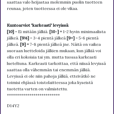
saattaa valo heijastaa molemmin puolin tuotteen
reunaa, joten tuotteessa ei ole vikaa.
Kuntoarviot "karkeasti" levyissä
:
[10]
= Ei mitään jälkiä.
[10-] =
1-2 hyvin minimaalista
jälkeä.
[9½]
= 3-4 pientä jälkeä
[9+]
= 5-6 pientä
jälkeä.
[9] =
7-8 pientä jälkeä jne. Näitä on vaikea
suoraan luetteloida jälkien mukaan, kun jälkiä voi
olla eri kokoisia tai ym. mutta tuossa karkeasti
lueteltuna. Karkeasti tarkoittaa, että niissä levyissä
saattaa olla vähemmän tai enemmän jälkiä.
Levyissä ei ole niin pahoja jälkiä, etteivätkö ne
toimisi ehjässä toistolaitteessa joka kyseistä
tuotetta varten on valmistettu.
**************************
D14Y2