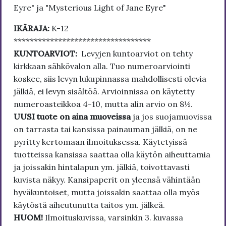
Eyre" ja "Mysterious Light of Jane Eyre"
IKÄRAJA:
K-12
**********************************
KUNTOARVIOT:
Levyjen kuntoarviot on tehty
kirkkaan sähkövalon alla. Tuo numeroarviointi
koskee, siis levyn lukupinnassa mahdollisesti olevia
jälkiä, ei levyn sisältöä. Arvioinnissa on käytetty
numeroasteikkoa 4-10, mutta alin arvio on 8½.
UUSI tuote on aina muoveissa
ja jos suojamuovissa
on tarrasta tai kansissa painauman jälkiä, on ne
pyritty kertomaan ilmoituksessa. Käytetyissä
tuotteissa kansissa saattaa olla käytön aiheuttamia
ja joissakin hintalapun ym. jälkiä, toivottavasti
kuvista näkyy. Kansipaperit on yleensä vähintään
hyväkuntoiset, mutta joissakin saattaa olla myös
käytöstä aiheutunutta taitos ym. jälkeä.
HUOM!
Ilmoituskuvissa, varsinkin 3. kuvassa