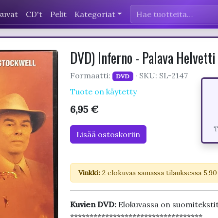
kuvat
CD't
Pelit
Kategoriat
DVD) Inferno - Palava Helvett
Formaatti:
· SKU: SL-2147
DVD
Tuote on käytetty
6,95 €
T
Lisää ostoskoriin
Vinkki:
2 elokuvaa samassa tilauksessa 5,90
Kuvien DVD:
Elokuvassa on suomitekstit
**********************************