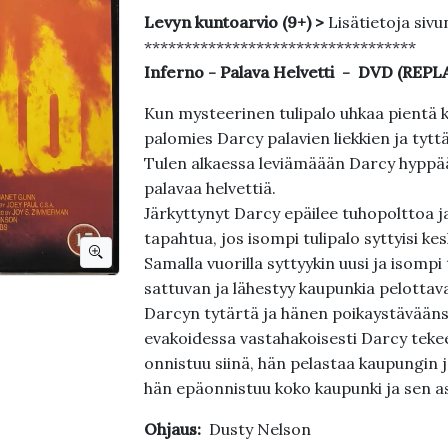
Levyn kuntoarvio (9+) >
Lisätietoja sivu
**********************************
Inferno - Palava Helvetti - DVD (REPL
Kun mysteerinen tulipalo uhkaa pientä
palomies Darcy palavien liekkien ja tytt
Tulen alkaessa leviämäään Darcy hyppää 
palavaa helvettiä.
Järkyttynyt Darcy epäilee tuhopolttoa j
tapahtua, jos isompi tulipalo syttyisi ke
Samalla vuorilla syttyykin uusi ja isompi 
sattuvan ja lähestyy kaupunkia pelottava
Darcyn tytärtä ja hänen poikaystävääns
evakoidessa vastahakoisesti Darcy teke
onnistuu siinä, hän pelastaa kaupungin 
hän epäonnistuu koko kaupunki ja sen as
Ohjaus:
Dusty Nelson