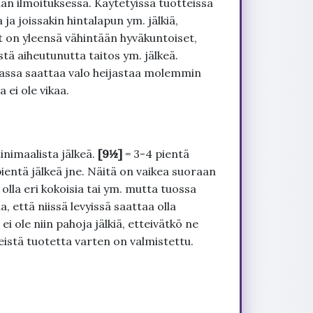
an ilmoituksessa. Käytetyissä tuotteissa
ja joissakin hintalapun ym. jälkiä,
t on yleensä vähintään hyväkuntoiset,
tä aiheutunutta taitos ym. jälkeä.
uvassa saattaa valo heijastaa molemmin
 ei ole vikaa.
inimaalista jälkeä.
[9½]
= 3-4 pientä
pientä jälkeä jne. Näitä on vaikea suoraan
 olla eri kokoisia tai ym. mutta tuossa
, että niissä levyissä saattaa olla
 ole niin pahoja jälkiä, etteivätkö ne
seistä tuotetta varten on valmistettu.