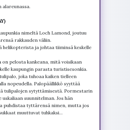
n alareunassa.
AY)
 kaupunkia nimeltä Loch Lamond, joutuu
ärensä rakkauden väliin.
helikopterista ja johtaa tiiminsä keskelle
a on pelosta kankeana, mitä voisikaan
skelle kaupungin parasta turistisesonkia.
tulipalo, joka tuhoaa kaiken tielleen
lla nopeudella. Palopäällikkö syyttää
ä tulipalojen sytyttämisestä. Pormestarin
e uskaliaan suunnitelman. Jos hän
ja puhdistaa tyttärensä nimen, mutta jos
ukkaat muuttuvat tuhkaksi...