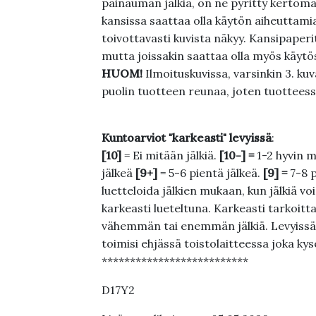
painauman jälkiä, on ne pyritty kertoma
kansissa saattaa olla käytön aiheuttamia 
toivottavasti kuvista näkyy. Kansipaperi
mutta joissakin saattaa olla myös käytös
HUOM!
Ilmoituskuvissa, varsinkin 3. k
puolin tuotteen reunaa, joten tuotteessa
Kuntoarviot "karkeasti" levyissä
:
[10]
= Ei mitään jälkiä.
[10-] =
1-2 hyvin m
jälkeä
[9+]
= 5-6 pientä jälkeä.
[9] =
7-8 
luetteloida jälkien mukaan, kun jälkiä voi
karkeasti lueteltuna. Karkeasti tarkoittaa
vähemmän tai enemmän jälkiä. Levyissä ei
toimisi ehjässä toistolaitteessa joka ky
**************************
D17Y2