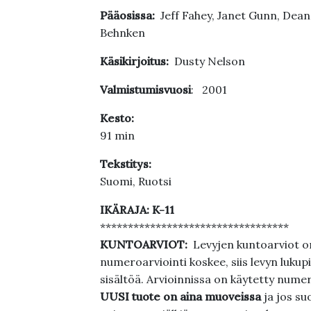
Pääosissa:
Jeff Fahey, Janet Gunn, Dean
Behnken
Käsikirjoitus:
Dusty Nelson
Valmistumisvuosi
: 2001
Kesto:
91 min
Tekstitys:
Suomi, Ruotsi
IKÄRAJA: K-11
**********************************
KUNTOARVIOT:
Levyjen kuntoarviot on
numeroarviointi koskee, siis levyn lukupi
sisältöä. Arvioinnissa on käytetty nume
UUSI tuote on aina muoveissa
ja jos su