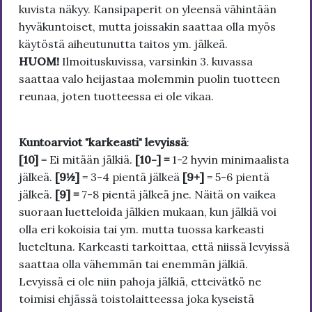
kuvista näkyy. Kansipaperit on yleensä vähintään
hyväkuntoiset, mutta joissakin saattaa olla myös
käytöstä aiheutunutta taitos ym. jälkeä.
HUOM!
Ilmoituskuvissa, varsinkin 3. kuvassa
saattaa valo heijastaa molemmin puolin tuotteen
reunaa, joten tuotteessa ei ole vikaa.
Kuntoarviot "karkeasti" levyissä
:
[10]
= Ei mitään jälkiä.
[10-] =
1-2 hyvin minimaalista
jälkeä.
[9½]
= 3-4 pientä jälkeä
[9+]
= 5-6 pientä
jälkeä.
[9] =
7-8 pientä jälkeä jne. Näitä on vaikea
suoraan luetteloida jälkien mukaan, kun jälkiä voi
olla eri kokoisia tai ym. mutta tuossa karkeasti
lueteltuna. Karkeasti tarkoittaa, että niissä levyissä
saattaa olla vähemmän tai enemmän jälkiä.
Levyissä ei ole niin pahoja jälkiä, etteivätkö ne
toimisi ehjässä toistolaitteessa joka kyseistä