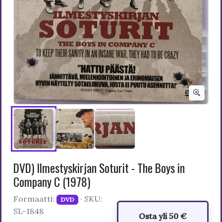
DVD) Ilmestyskirjan Soturit - The Boys in
Company C (1978)
Formaatti:
· SKU:
DVD
SL-1848
Osta yli 50 €