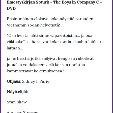
Ilmestyskirjan Soturit - The Boys in Company C -
DVD
Ensimmäinen elokuva, joka näyttää totuuden
Vietnamin sodan helvetistä!
"Osa heistä lähti sinne vapaehtoisina... ja osa
väkipakolla... he saivat kokea sodan kauhut laidasta
laitaan...
ja ne heistä, jotka säilyivät hengissä rukoilivat
jumalaa voidakseen vielä kerran unohtaa
kammottavat kokemuksensa."
Ohjaus:
Sidney J. Furie
Näyttelijät:
Stan Shaw
Andrew Stevens