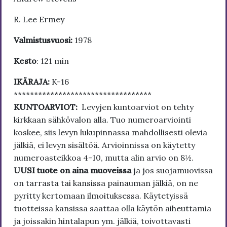
R. Lee Ermey
Valmistusvuosi:
1978
Kesto
: 121 min
IKÄRAJA:
K-16
**********************************
KUNTOARVIOT:
Levyjen kuntoarviot on tehty
kirkkaan sähkövalon alla. Tuo numeroarviointi
koskee, siis levyn lukupinnassa mahdollisesti olevia
jälkiä, ei levyn sisältöä. Arvioinnissa on käytetty
numeroasteikkoa 4-10, mutta alin arvio on 8½.
UUSI tuote on aina muoveissa
ja jos suojamuovissa
on tarrasta tai kansissa painauman jälkiä, on ne
pyritty kertomaan ilmoituksessa. Käytetyissä
tuotteissa kansissa saattaa olla käytön aiheuttamia
ja joissakin hintalapun ym. jälkiä, toivottavasti