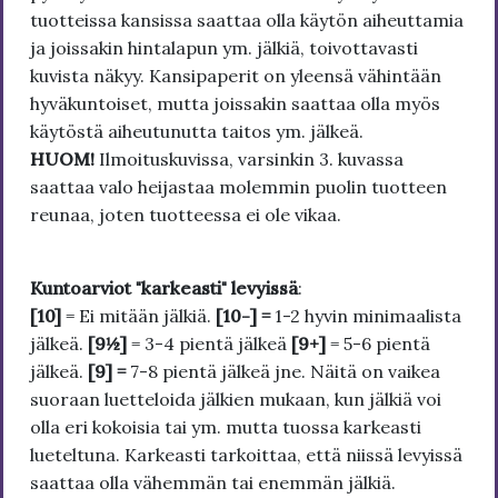
tuotteissa kansissa saattaa olla käytön aiheuttamia
ja joissakin hintalapun ym. jälkiä, toivottavasti
kuvista näkyy. Kansipaperit on yleensä vähintään
hyväkuntoiset, mutta joissakin saattaa olla myös
käytöstä aiheutunutta taitos ym. jälkeä.
HUOM!
Ilmoituskuvissa, varsinkin 3. kuvassa
saattaa valo heijastaa molemmin puolin tuotteen
reunaa, joten tuotteessa ei ole vikaa.
Kuntoarviot "karkeasti" levyissä
:
[10]
= Ei mitään jälkiä.
[10-] =
1-2 hyvin minimaalista
jälkeä.
[9½]
= 3-4 pientä jälkeä
[9+]
= 5-6 pientä
jälkeä.
[9] =
7-8 pientä jälkeä jne. Näitä on vaikea
suoraan luetteloida jälkien mukaan, kun jälkiä voi
olla eri kokoisia tai ym. mutta tuossa karkeasti
lueteltuna. Karkeasti tarkoittaa, että niissä levyissä
saattaa olla vähemmän tai enemmän jälkiä.