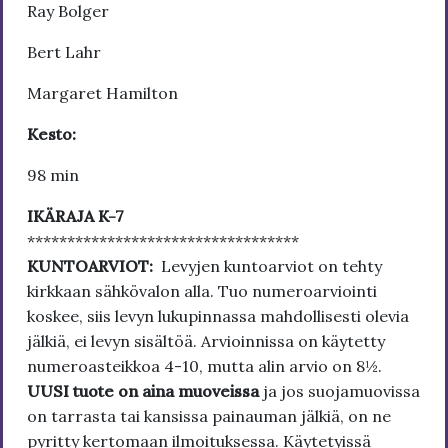
Ray Bolger
Bert Lahr
Margaret Hamilton
Kesto:
98 min
IKÄRAJA K-7
**********************************
KUNTOARVIOT:
Levyjen kuntoarviot on tehty
kirkkaan sähkövalon alla. Tuo numeroarviointi
koskee, siis levyn lukupinnassa mahdollisesti olevia
jälkiä, ei levyn sisältöä. Arvioinnissa on käytetty
numeroasteikkoa 4-10, mutta alin arvio on 8½.
UUSI tuote on aina muoveissa
ja jos suojamuovissa
on tarrasta tai kansissa painauman jälkiä, on ne
pyritty kertomaan ilmoituksessa. Käytetyissä