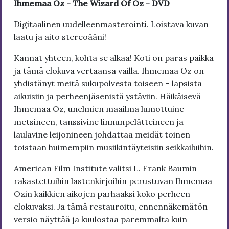
Ihmemaa Oz - The Wizard Of Oz - DVD
Digitaalinen uudelleenmasterointi. Loistava kuvan
laatu ja aito stereoääni!
Kannat yhteen, kohta se alkaa! Koti on paras paikka
ja tämä elokuva vertaansa vailla. Ihmemaa Oz on
yhdistänyt meitä sukupolvesta toiseen – lapsista
aikuisiin ja perheenjäsenistä ystäviin. Häikäisevä
Ihmemaa Oz, unelmien maailma lumottuine
metsineen, tanssivine linnunpelätteineen ja
laulavine leijonineen johdattaa meidät toinen
toistaan huimempiin musiikintäyteisiin seikkailuihin.
American Film Institute valitsi L. Frank Baumin
rakastettuihin lastenkirjoihin perustuvan Ihmemaa
Ozin kaikkien aikojen parhaaksi koko perheen
elokuvaksi. Ja tämä restauroitu, ennennäkemätön
versio näyttää ja kuulostaa paremmalta kuin