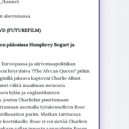
t/kannet.
un alareunassa.
 DVD (FUTUREFILM)
ton pääosissa Humphrey Bogart ja
uroopassa ja siirtomaapolitiikan
ieni höyrylaiva ?The Afrcan Queen? pitkin
 ginillä jaksava kapteeni Charlie Allnut
ä juuri välitä maailman menosta.
sen kylän ja englantilaisten
, joutuu Charliekin puuttumaan
ettamaan asemalla työskennelleen Rose
ivilisaation pariin. Matkan taittuessa
e koetukselle. Rose ei voi sietää Charlien
liekaan vallan innostu sanavalmiin Rosen