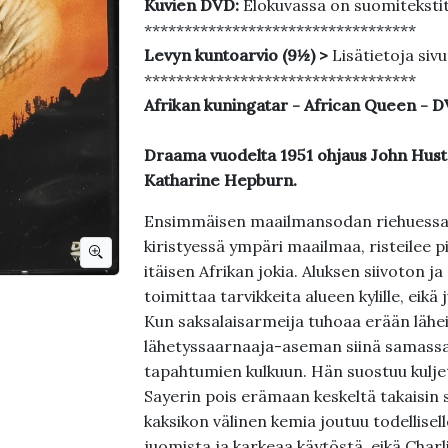
Kuvien DVD:
Elokuvassa on suomiteksti
**********************************
Levyn kuntoarvio (9½) >
Lisätietoja siv
**********************************
Afrikan kuningatar - African Queen -
Draama vuodelta 1951 ohjaus John Hus
Katharine Hepburn.
Ensimmäisen maailmansodan riehuessa E
kiristyessä ympäri maailmaa, risteilee p
itäisen Afrikan jokia. Aluksen siivoton ja
toimittaa tarvikkeita alueen kylille, eik
Kun saksalaisarmeija tuhoaa erään lähei
lähetyssaarnaaja-aseman siinä samassa
tapahtumien kulkuun. Hän suostuu kulj
Sayerin pois erämaan keskeltä takaisin s
kaksikon välinen kemia joutuu todellisell
juomista ja karkeaa käytöstä, eikä Char