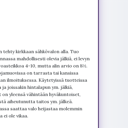
 tehty kirkkaan sähkövalon alla. Tuo
nnassa mahdollisesti olevia jälkiä, ei levyn
roasteikkoa 4-10, mutta alin arvio on 8½.
ojamuovissa on tarrasta tai kansissa
an ilmoituksessa. Käytetyissä tuotteissa
ja joissakin hintalapun ym. jälkiä,
t on yleensä vähintään hyväkuntoiset,
tä aiheutunutta taitos ym. jälkeä.
uvassa saattaa valo heijastaa molemmin
 ei ole vikaa.