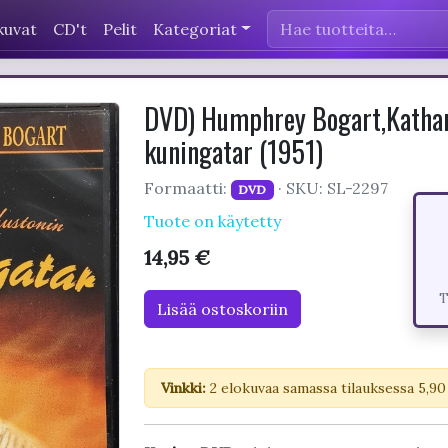
kuvat
CD't
Pelit
Kategoriat
DVD) Humphrey Bogart,Kathar
kuningatar (1951)
Formaatti:
· SKU: SL-2297
DVD
Tuote on käytetty
14,95 €
T
Lisää ostoskoriin
Vinkki:
2 elokuvaa samassa tilauksessa 5,90