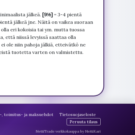
inimaalista jälkeä.
[9½]
= 3-4 pientä
pientä jälkeä jne. Näitä on vaikea suoraan
 olla eri kokoisia tai ym. mutta tuossa
, että niissä levyissä saattaa olla
 ole niin pahoja jälkiä, etteivätkö ne
seistä tuotetta varten on valmistettu.
-, toimitus- ja maksuehdot
Tietosuojaseloste
Peruuta tilaus
NettiTrade verkkokauppa by NettiKari