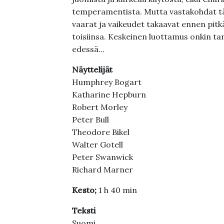
temperamentista. Mutta vastakohdat tä
vaarat ja vaikeudet takaavat ennen pitkä
toisiinsa. Keskeinen luottamus onkin ta
edessä...
Näyttelijät
Humphrey Bogart
Katharine Hepburn
Robert Morley
Peter Bull
Theodore Bikel
Walter Gotell
Peter Swanwick
Richard Marner
Kesto;
1 h 40 min
Teksti
Suomi