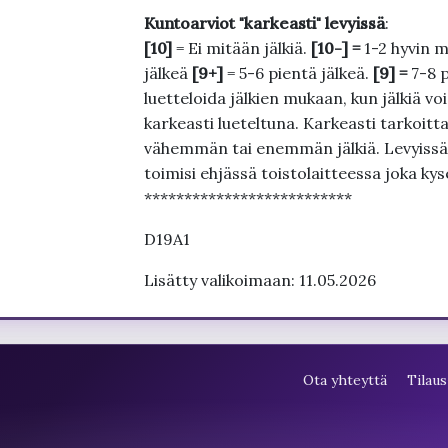
Kuntoarviot "karkeasti" levyissä
:
[10]
= Ei mitään jälkiä.
[10-] =
1-2 hyvin m
jälkeä
[9+]
= 5-6 pientä jälkeä.
[9] =
7-8 
luetteloida jälkien mukaan, kun jälkiä voi
karkeasti lueteltuna. Karkeasti tarkoittaa
vähemmän tai enemmän jälkiä. Levyissä ei
toimisi ehjässä toistolaitteessa joka ky
**************************
D19A1
Lisätty valikoimaan: 11.05.2026
Ota yhteyttä
Tilaus