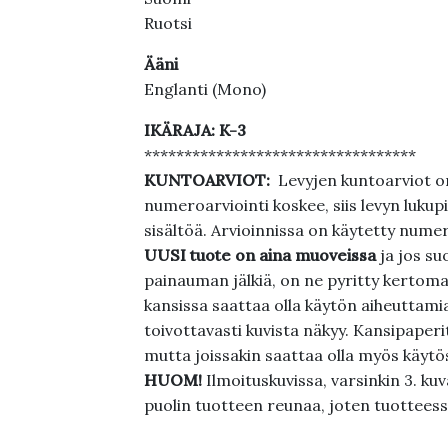
Ruotsi
Ääni
Englanti (Mono)
IKÄRAJA: K-3
**********************************
KUNTOARVIOT:
Levyjen kuntoarviot on
numeroarviointi koskee, siis levyn lukupi
sisältöä. Arvioinnissa on käytetty nume
UUSI tuote on aina muoveissa
ja jos su
painauman jälkiä, on ne pyritty kertoma
kansissa saattaa olla käytön aiheuttamia 
toivottavasti kuvista näkyy. Kansipaperi
mutta joissakin saattaa olla myös käytös
HUOM!
Ilmoituskuvissa, varsinkin 3. k
puolin tuotteen reunaa, joten tuotteessa