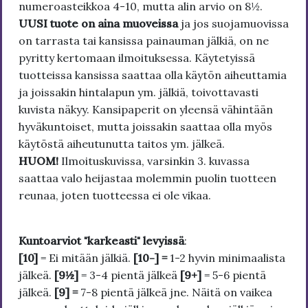
numeroasteikkoa 4-10, mutta alin arvio on 8½.
UUSI tuote on aina muoveissa
ja jos suojamuovissa
on tarrasta tai kansissa painauman jälkiä, on ne
pyritty kertomaan ilmoituksessa. Käytetyissä
tuotteissa kansissa saattaa olla käytön aiheuttamia
ja joissakin hintalapun ym. jälkiä, toivottavasti
kuvista näkyy. Kansipaperit on yleensä vähintään
hyväkuntoiset, mutta joissakin saattaa olla myös
käytöstä aiheutunutta taitos ym. jälkeä.
HUOM!
Ilmoituskuvissa, varsinkin 3. kuvassa
saattaa valo heijastaa molemmin puolin tuotteen
reunaa, joten tuotteessa ei ole vikaa.
Kuntoarviot "karkeasti" levyissä
:
[10]
= Ei mitään jälkiä.
[10-] =
1-2 hyvin minimaalista
jälkeä.
[9½]
= 3-4 pientä jälkeä
[9+]
= 5-6 pientä
jälkeä.
[9] =
7-8 pientä jälkeä jne. Näitä on vaikea