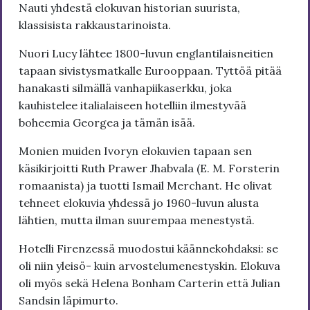
Nauti yhdestä elokuvan historian suurista,
klassisista rakkaustarinoista.
Nuori Lucy lähtee 1800-luvun englantilaisneitien
tapaan sivistysmatkalle Eurooppaan. Tyttöä pitää
hanakasti silmällä vanhapiikaserkku, joka
kauhistelee italialaiseen hotelliin ilmestyvää
boheemia Georgea ja tämän isää.
Monien muiden Ivoryn elokuvien tapaan sen
käsikirjoitti Ruth Prawer Jhabvala (E. M. Forsterin
romaanista) ja tuotti Ismail Merchant. He olivat
tehneet elokuvia yhdessä jo 1960-luvun alusta
lähtien, mutta ilman suurempaa menestystä.
Hotelli Firenzessä muodostui käännekohdaksi: se
oli niin yleisö- kuin arvostelumenestyskin. Elokuva
oli myös sekä Helena Bonham Carterin että Julian
Sandsin läpimurto.