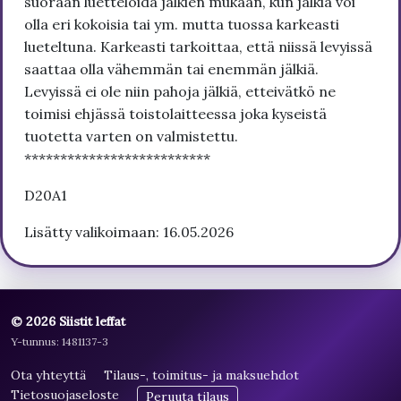
suoraan luetteloida jälkien mukaan, kun jälkiä voi
olla eri kokoisia tai ym. mutta tuossa karkeasti
lueteltuna. Karkeasti tarkoittaa, että niissä levyissä
saattaa olla vähemmän tai enemmän jälkiä.
Levyissä ei ole niin pahoja jälkiä, etteivätkö ne
toimisi ehjässä toistolaitteessa joka kyseistä
tuotetta varten on valmistettu.
**************************
D20A1
Lisätty valikoimaan: 16.05.2026
© 2026 Siistit leffat
Y-tunnus: 1481137-3
Ota yhteyttä
Tilaus-, toimitus- ja maksuehdot
Tietosuojaseloste
Peruuta tilaus