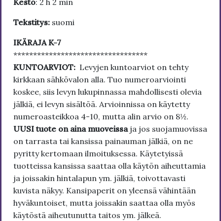
Kesto
: 2 h 2 min
Tekstitys:
suomi
IKÄRAJA K-7
**********************************
KUNTOARVIOT:
Levyjen kuntoarviot on tehty
kirkkaan sähkövalon alla. Tuo numeroarviointi
koskee, siis levyn lukupinnassa mahdollisesti olevia
jälkiä, ei levyn sisältöä. Arvioinnissa on käytetty
numeroasteikkoa 4-10, mutta alin arvio on 8½.
UUSI tuote on aina muoveissa
ja jos suojamuovissa
on tarrasta tai kansissa painauman jälkiä, on ne
pyritty kertomaan ilmoituksessa. Käytetyissä
tuotteissa kansissa saattaa olla käytön aiheuttamia
ja joissakin hintalapun ym. jälkiä, toivottavasti
kuvista näkyy. Kansipaperit on yleensä vähintään
hyväkuntoiset, mutta joissakin saattaa olla myös
käytöstä aiheutunutta taitos ym. jälkeä.