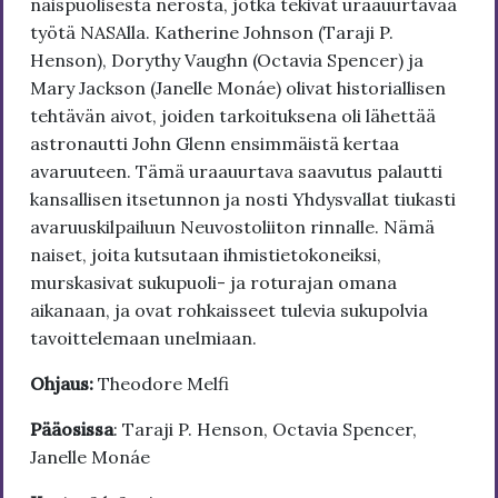
naispuolisesta nerosta, jotka tekivät uraauurtavaa
työtä NASAlla. Katherine Johnson (Taraji P.
Henson), Dorythy Vaughn (Octavia Spencer) ja
Mary Jackson (Janelle Monáe) olivat historiallisen
tehtävän aivot, joiden tarkoituksena oli lähettää
astronautti John Glenn ensimmäistä kertaa
avaruuteen. Tämä uraauurtava saavutus palautti
kansallisen itsetunnon ja nosti Yhdysvallat tiukasti
avaruuskilpailuun Neuvostoliiton rinnalle. Nämä
naiset, joita kutsutaan ihmistietokoneiksi,
murskasivat sukupuoli- ja roturajan omana
aikanaan, ja ovat rohkaisseet tulevia sukupolvia
tavoittelemaan unelmiaan.
Ohjaus:
Theodore Melfi
Pääosissa
: Taraji P. Henson, Octavia Spencer,
Janelle Monáe