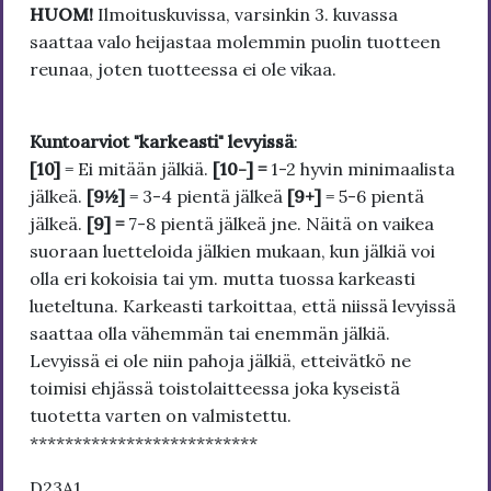
HUOM!
Ilmoituskuvissa, varsinkin 3. kuvassa
saattaa valo heijastaa molemmin puolin tuotteen
reunaa, joten tuotteessa ei ole vikaa.
Kuntoarviot "karkeasti" levyissä
:
[10]
= Ei mitään jälkiä.
[10-] =
1-2 hyvin minimaalista
jälkeä.
[9½]
= 3-4 pientä jälkeä
[9+]
= 5-6 pientä
jälkeä.
[9] =
7-8 pientä jälkeä jne. Näitä on vaikea
suoraan luetteloida jälkien mukaan, kun jälkiä voi
olla eri kokoisia tai ym. mutta tuossa karkeasti
lueteltuna. Karkeasti tarkoittaa, että niissä levyissä
saattaa olla vähemmän tai enemmän jälkiä.
Levyissä ei ole niin pahoja jälkiä, etteivätkö ne
toimisi ehjässä toistolaitteessa joka kyseistä
tuotetta varten on valmistettu.
**************************
D23A1