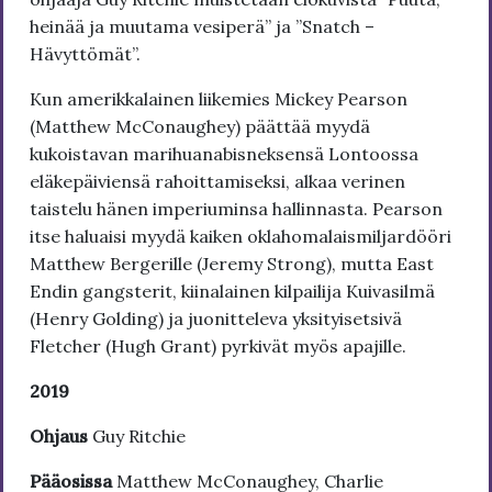
heinää ja muutama vesiperä” ja ”Snatch –
Hävyttömät”.
Kun amerikkalainen liikemies Mickey Pearson
(Matthew McConaughey) päättää myydä
kukoistavan marihuanabisneksensä Lontoossa
eläkepäiviensä rahoittamiseksi, alkaa verinen
taistelu hänen imperiuminsa hallinnasta. Pearson
itse haluaisi myydä kaiken oklahomalaismiljardööri
Matthew Bergerille (Jeremy Strong), mutta East
Endin gangsterit, kiinalainen kilpailija Kuivasilmä
(Henry Golding) ja juonitteleva yksityisetsivä
Fletcher (Hugh Grant) pyrkivät myös apajille.
2019
Ohjaus
Guy Ritchie
Pääosissa
Matthew McConaughey, Charlie