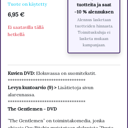
Tuote on käytetty
tuotteita ja saat
-10 % alennuksen
6,95 €
Alennus lasketaan
tuotteiden hinnasta.
Ei saatavilla tällä
Toimituskuluja ei
hetkellä
lasketa mukaan
kampanjaan.
Kuvien DVD:
Elokuvassa on suomitekstit.
**********************************
Levyn kuntoarvio (9) >
Lisätietoja sivun
alareunassa.
**********************************
The Gentlemen - DVD
”The Gentlemen” on toimintakomedia, jonka
ohjaaja Guy Ritchie muistetaan elokuvista ”Puuta,