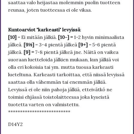
saattaa valo heijastaa molemmin puolin tuotteen
reunaa, joten tuotteessa ei ole vikaa.
Kuntoarviot "karkeasti" levyissä
:
[10]
= Ei mitään jälkiä.
[10-] =
1-2 hyvin minimaalista
jälkeä.
[9½]
= 3-4 pientä jälkeä
[9+]
= 5-6 pientä
jälkeä.
[9] =
7-8 pientä jälkeä jne. Näitä on vaikea
suoraan luetteloida jälkien mukaan, kun jälkiä voi
olla eri kokoisia tai ym. mutta tuossa karkeasti
lueteltuna. Karkeasti tarkoittaa, että niissä levyissä
saattaa olla vähemmän tai enemmän jälkiä.
Levyissä ei ole niin pahoja jälkiä, etteivätkö ne
toimisi ehjässä toistolaitteessa joka kyseistä
tuotetta varten on valmistettu.
**************************
D14Y2