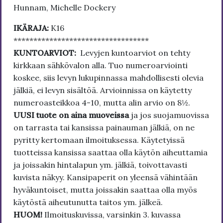
Hunnam, Michelle Dockery
IKÄRAJA:
K16
**********************************
KUNTOARVIOT:
Levyjen kuntoarviot on tehty
kirkkaan sähkövalon alla. Tuo numeroarviointi
koskee, siis levyn lukupinnassa mahdollisesti olevia
jälkiä, ei levyn sisältöä. Arvioinnissa on käytetty
numeroasteikkoa 4-10, mutta alin arvio on 8½.
UUSI tuote on aina muoveissa
ja jos suojamuovissa
on tarrasta tai kansissa painauman jälkiä, on ne
pyritty kertomaan ilmoituksessa. Käytetyissä
tuotteissa kansissa saattaa olla käytön aiheuttamia
ja joissakin hintalapun ym. jälkiä, toivottavasti
kuvista näkyy. Kansipaperit on yleensä vähintään
hyväkuntoiset, mutta joissakin saattaa olla myös
käytöstä aiheutunutta taitos ym. jälkeä.
HUOM!
Ilmoituskuvissa, varsinkin 3. kuvassa