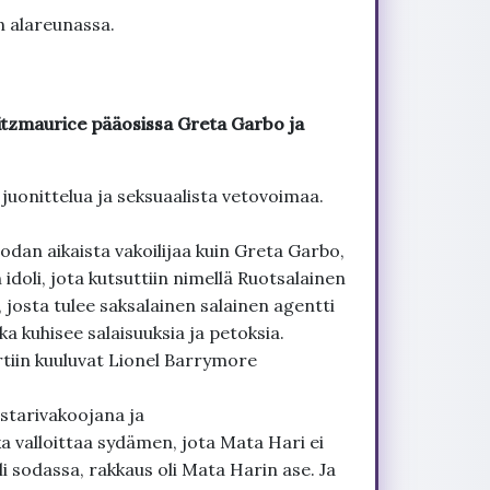
n alareunassa.
tzmaurice pääosissa Greta Garbo ja
juonittelua ja seksuaalista vetovoimaa.
an aikaista vakoilijaa kuin Greta Garbo,
 idoli, jota kutsuttiin nimellä Ruotsalainen
 josta tulee saksalainen salainen agentti
ka kuhisee salaisuuksia ja petoksia.
rtiin kuuluvat Lionel Barrymore
estarivakoojana ja
valloittaa sydämen, jota Mata Hari ei
 sodassa, rakkaus oli Mata Harin ase. Ja