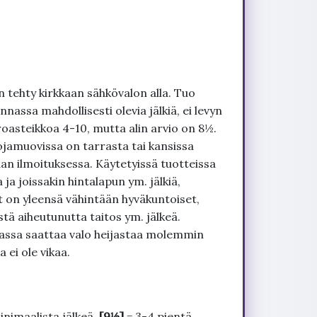
 tehty kirkkaan sähkövalon alla. Tuo
nnassa mahdollisesti olevia jälkiä, ei levyn
roasteikkoa 4-10, mutta alin arvio on 8½.
ojamuovissa on tarrasta tai kansissa
an ilmoituksessa. Käytetyissä tuotteissa
ja joissakin hintalapun ym. jälkiä,
t on yleensä vähintään hyväkuntoiset,
tä aiheutunutta taitos ym. jälkeä.
uvassa saattaa valo heijastaa molemmin
 ei ole vikaa.
inimaalista jälkeä.
[9½]
= 3-4 pientä