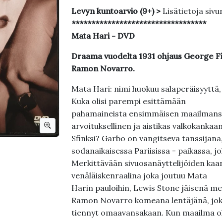
Levyn kuntoarvio (9+) >
Lisätietoja sivu
**********************************
Mata Hari - DVD
Draama vuodelta 1931 ohjaus George Fi
Ramon Novarro.
Mata Hari: nimi huokuu salaperäisyyttä, 
Kuka olisi parempi esittämään
pahamaineista ensimmäisen maailmansod
arvoituksellinen ja aistikas valkokankaan
Sfinksi? Garbo on vangitseva tanssijana,
sodanaikaisessa Pariisissa - paikassa, jo
Merkittävään sivuosanäyttelijöiden kaa
venäläiskenraalina joka joutuu Mata
Harin pauloihin, Lewis Stone jäisenä m
Ramon Novarro komeana lentäjänä, joka 
tiennyt omaavansakaan. Kun maailma oli