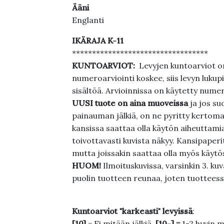
Ääni
Englanti
IKÄRAJA K-11
**********************************
KUNTOARVIOT:
Levyjen kuntoarviot on
numeroarviointi koskee, siis levyn lukupi
sisältöä. Arvioinnissa on käytetty nume
UUSI tuote on aina muoveissa
ja jos su
painauman jälkiä, on ne pyritty kertoma
kansissa saattaa olla käytön aiheuttamia 
toivottavasti kuvista näkyy. Kansipaperi
mutta joissakin saattaa olla myös käytös
HUOM!
Ilmoituskuvissa, varsinkin 3. k
puolin tuotteen reunaa, joten tuotteessa
Kuntoarviot "karkeasti" levyissä
:
[10]
= Ei mitään jälkiä.
[10-] =
1-2 hyvin m