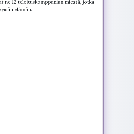
ivat ne 12 teloituskomppanian miestä, jotka
kyisän elämän.