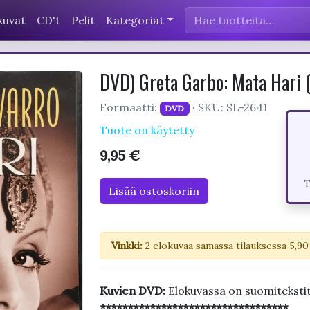
kuvat
CD't
Pelit
Kategoriat
DVD) Greta Garbo: Mata Har
Formaatti:
· SKU: SL-2641
DVD
Tuote on käytetty
9,95 €
T
Lisää ostoskoriin
Vinkki:
2 elokuvaa samassa tilauksessa 5,90
Kuvien DVD:
Elokuvassa on suomiteksti
**********************************