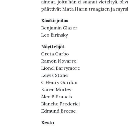
ainoat, joita hän ei saanut vieteltyä, ol
päättivät Mata Harin traagisen ja myrs
Käsikirjoitus
Benjamin Glazer
Leo Birinsky
Näyttelijät
Greta Garbo
Ramon Novarro
Lionel Barrymore
Lewis Stone
C Henry Gordon
Karen Morley
Alec B Francis
Blanche Frederici
Edmund Breese
Kesto