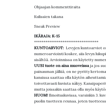
Ohjaajan kommenttiraita
Kulissien takana
Sneak Preview
IKÄRAJA: K-15
**********************************
KUNTOARVIOT:
Levyjen kuntoarviot on
numeroarviointi koskee, siis levyn lukupi
sisältöä. Arvioinnissa on käytetty nume
UUSI tuote on aina muoveissa
ja jos su
painauman jälkiä, on ne pyritty kertoma
kansissa saattaa olla käytön aiheuttamia 
toivottavasti kuvista näkyy. Kansipaperi
mutta joissakin saattaa olla myös käytös
HUOM!
Ilmoituskuvissa, varsinkin 3. k
puolin tuotteen reunaa, joten tuotteessa