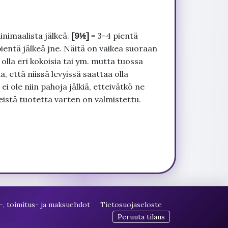
inimaalista jälkeä.
[9½]
= 3-4 pientä
pientä jälkeä jne. Näitä on vaikea suoraan
 olla eri kokoisia tai ym. mutta tuossa
, että niissä levyissä saattaa olla
 ole niin pahoja jälkiä, etteivätkö ne
seistä tuotetta varten on valmistettu.
-, toimitus- ja maksuehdot
Tietosuojaseloste
Peruuta tilaus