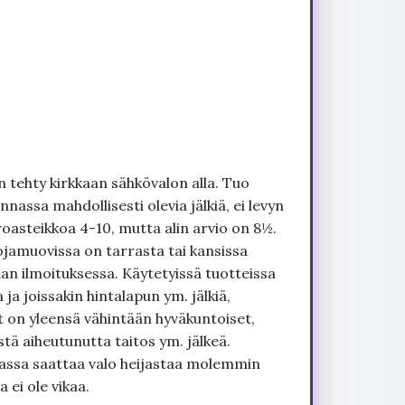
 tehty kirkkaan sähkövalon alla. Tuo
nnassa mahdollisesti olevia jälkiä, ei levyn
roasteikkoa 4-10, mutta alin arvio on 8½.
ojamuovissa on tarrasta tai kansissa
an ilmoituksessa. Käytetyissä tuotteissa
ja joissakin hintalapun ym. jälkiä,
t on yleensä vähintään hyväkuntoiset,
tä aiheutunutta taitos ym. jälkeä.
uvassa saattaa valo heijastaa molemmin
 ei ole vikaa.