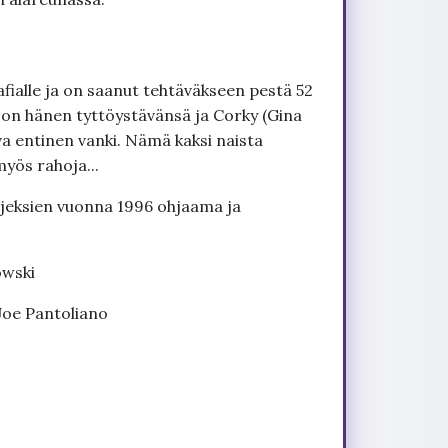
fialle ja on saanut tehtäväkseen pestä 52
y) on hänen tyttöystävänsä ja Corky (Gina
a entinen vanki. Nämä kaksi naista
yös rahoja...
eksien vuonna 1996 ohjaama ja
owski
 Joe Pantoliano