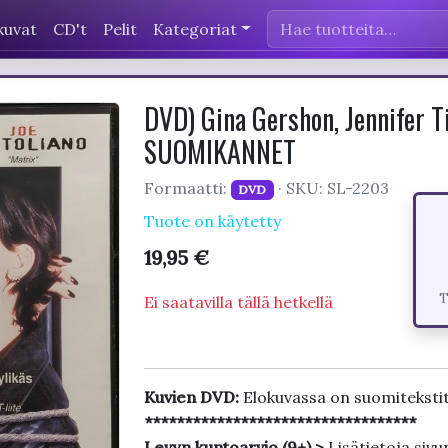
kuvat
CD't
Pelit
Kategoriat
DVD) Gina Gershon, Jennifer T
SUOMIKANNET
Formaatti:
· SKU: SL-2203
DVD
Tuote on käytetty
19,95 €
T
Ei saatavilla tällä hetkellä
Kuvien DVD:
Elokuvassa on suomiteksti
**********************************
Levyn kuntoarvio (9+) >
Lisätietoja sivu