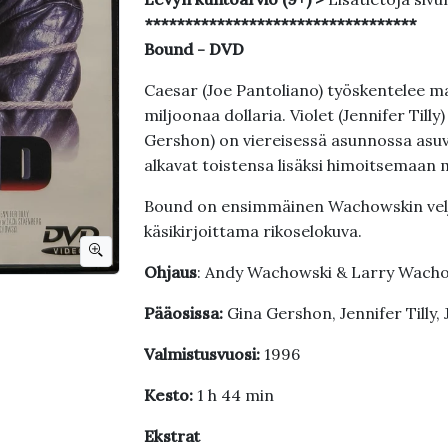
**********************************
Bound - DVD
Caesar (Joe Pantoliano) työskentelee ma
miljoonaa dollaria. Violet (Jennifer Till
Gershon) on viereisessä asunnossa asuv
alkavat toistensa lisäksi himoitsemaan m
Bound on ensimmäinen Wachowskin velj
käsikirjoittama rikoselokuva.
Ohjaus
: Andy Wachowski & Larry Wach
Pääosissa:
Gina Gershon, Jennifer Tilly,
Valmistusvuosi:
1996
Kesto:
1 h 44 min
Ekstrat