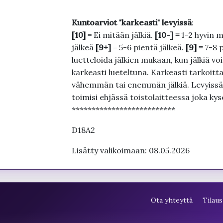
Kuntoarviot "karkeasti" levyissä
:
[10]
= Ei mitään jälkiä.
[10-] =
1-2 hyvin m
jälkeä
[9+]
= 5-6 pientä jälkeä.
[9] =
7-8 
luetteloida jälkien mukaan, kun jälkiä voi
karkeasti lueteltuna. Karkeasti tarkoittaa
vähemmän tai enemmän jälkiä. Levyissä ei
toimisi ehjässä toistolaitteessa joka ky
**************************
D18A2
Lisätty valikoimaan: 08.05.2026
Ota yhteyttä
Tilaus