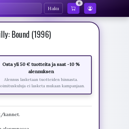
0
Haku
illy: Bound (1996)
Osta yli 50 € tuotteita ja saat -10 %
alennuksen
Alennus lasketaan tuotteiden hinnasta.
oimituskuluja ei lasketa mukaan kampanjaan.
t/kannet.
n alareunassa.