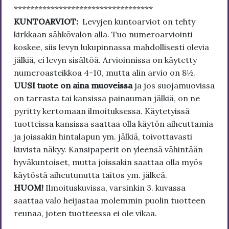
**********************************
KUNTOARVIOT:
Levyjen kuntoarviot on tehty
kirkkaan sähkövalon alla. Tuo numeroarviointi
koskee, siis levyn lukupinnassa mahdollisesti olevia
jälkiä, ei levyn sisältöä. Arvioinnissa on käytetty
numeroasteikkoa 4-10, mutta alin arvio on 8½.
UUSI tuote on aina muoveissa
ja jos suojamuovissa
on tarrasta tai kansissa painauman jälkiä, on ne
pyritty kertomaan ilmoituksessa. Käytetyissä
tuotteissa kansissa saattaa olla käytön aiheuttamia
ja joissakin hintalapun ym. jälkiä, toivottavasti
kuvista näkyy. Kansipaperit on yleensä vähintään
hyväkuntoiset, mutta joissakin saattaa olla myös
käytöstä aiheutunutta taitos ym. jälkeä.
HUOM!
Ilmoituskuvissa, varsinkin 3. kuvassa
saattaa valo heijastaa molemmin puolin tuotteen
reunaa, joten tuotteessa ei ole vikaa.