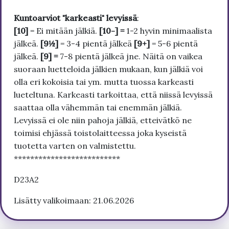
Kuntoarviot "karkeasti" levyissä
:
[10]
= Ei mitään jälkiä.
[10-] =
1-2 hyvin minimaalista
jälkeä.
[9½]
= 3-4 pientä jälkeä
[9+]
= 5-6 pientä
jälkeä.
[9] =
7-8 pientä jälkeä jne. Näitä on vaikea
suoraan luetteloida jälkien mukaan, kun jälkiä voi
olla eri kokoisia tai ym. mutta tuossa karkeasti
lueteltuna. Karkeasti tarkoittaa, että niissä levyissä
saattaa olla vähemmän tai enemmän jälkiä.
Levyissä ei ole niin pahoja jälkiä, etteivätkö ne
toimisi ehjässä toistolaitteessa joka kyseistä
tuotetta varten on valmistettu.
**************************
D23A2
Lisätty valikoimaan: 21.06.2026