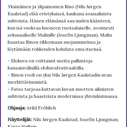
Yksinäinen ja ylipainoinen Rino (Nils Jørgen
Kaalstad) elää eristyksissä, kaukana sosiaalisista
suhteista. Hänen elämänsä saa uuden käänteen,
kun isä vuokraa huoneen ruotsalaiselle, avoimesti
seksuaaliselle Malinille (Josefin Ljungman). Malin
haastaa Rinon rikkomaan suojamuurinsa ja
löytämään rohkeuden kohdata oma itsensä.
- Elokuva on voittanut useita palkintoja
kansainvälisillä elokuvafestivaaleilla.
- Rinon rooli on yksi Nils Jørgen Kaalstadin uran
merkittävimmistä.
- Fatso tarjoaa kattavan kuvan nuorten aikuisten
suhteista ja haasteista modernissa yhteiskunnassa.
Ohjaaja:
Arild Fröhlich
Näyttelijät:
Nils Jørgen Kaalstad, Josefin Ljungman,
Kyrre Hellum