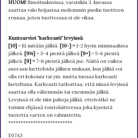
HUOM!
Ilmoituskuvissa, varsinkin 3. kuvassa
saattaa valo heijastaa molemmin puolin tuotteen
reunaa, joten tuotteessa ei ole vikaa.
Kuntoarviot "karkeasti" levyissä
:
[10]
= Ei mitään jälkiä.
[10-] =
1-2 hyvin minimaalista
jälkeä.
[9½]
= 3-4 pientä jälkeä
[9+]
= 5-6 pientä
jälkeä.
[9] =
7-8 pientä jälkeä jne. Näitä on vaikea
suoraan luetteloida jälkien mukaan, kun jälkiä voi
olla eri kokoisia tai ym. mutta tuossa karkeasti
lueteltuna. Karkeasti tarkoittaa, että niissä levyissä
saattaa olla vähemmän tai enemmän jälkiä.
Levyissä ei ole niin pahoja jälkiä, etteivätkö ne
toimisi ehjässä toistolaitteessa joka kyseistä
tuotetta varten on valmistettu.
**************************
D17A3