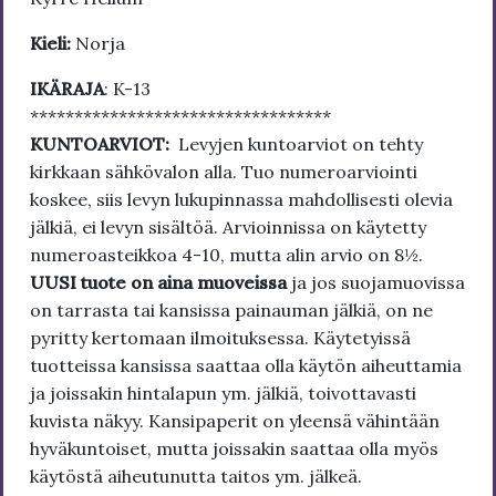
Kieli:
Norja
IKÄRAJA
: K-13
**********************************
KUNTOARVIOT:
Levyjen kuntoarviot on tehty
kirkkaan sähkövalon alla. Tuo numeroarviointi
koskee, siis levyn lukupinnassa mahdollisesti olevia
jälkiä, ei levyn sisältöä. Arvioinnissa on käytetty
numeroasteikkoa 4-10, mutta alin arvio on 8½.
UUSI tuote on aina muoveissa
ja jos suojamuovissa
on tarrasta tai kansissa painauman jälkiä, on ne
pyritty kertomaan ilmoituksessa. Käytetyissä
tuotteissa kansissa saattaa olla käytön aiheuttamia
ja joissakin hintalapun ym. jälkiä, toivottavasti
kuvista näkyy. Kansipaperit on yleensä vähintään
hyväkuntoiset, mutta joissakin saattaa olla myös
käytöstä aiheutunutta taitos ym. jälkeä.