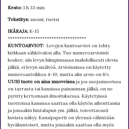
Kesto:
1 h 33 min
Tekstitys:
suomi, ruotsi
IKÄRAJA:
K-15
**********************************
KUNTOARVIOT:
Levyjen kuntoarviot on tehty
kirkkaan sähkövalon alla. Tuo numeroarviointi
koskee, siis levyn lukupinnassa mahdollisesti olevia
jälkiä, ei levyn sisältöä. Arvioinnissa on käytetty
numeroasteikkoa 4-10, mutta alin arvio on 8½.
UUSI tuote on aina muoveissa
ja jos suojamuovissa
on tarrasta tai kansissa painauman jälkiä, on ne
pyritty kertomaan ilmoituksessa. Käytetyissä
tuotteissa kansissa saattaa olla käytön aiheuttamia
ja joissakin hintalapun ym. jälkiä, toivottavasti
kuvista näkyy. Kansipaperit on yleensä vähintään
hyväkuntoiset, mutta joissakin saattaa olla myös