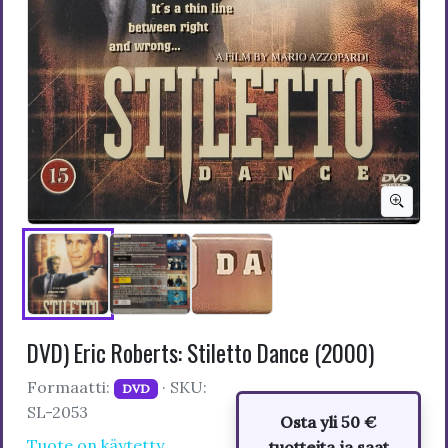
DVD) Eric Roberts: Stiletto Dance (2000)
Formaatti:
· SKU:
DVD
SL-2053
Osta yli 50 €
Tuote on käytetty
tuotteita ja saat