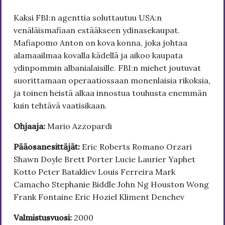
Kaksi FBI:n agenttia soluttautuu USA:n
venäläismafiaan estääkseen ydinasekaupat.
Mafiapomo Anton on kova konna, joka johtaa
alamaailmaa kovalla kädellä ja aikoo kaupata
ydinpommin albanialaisille. FBI:n miehet joutuvat
suorittamaan operaatiossaan monenlaisia rikoksia,
ja toinen heistä alkaa innostua touhusta enemmän
kuin tehtävä vaatisikaan.
Ohjaaja:
Mario Azzopardi
Pääosanesittäjät:
Eric Roberts Romano Orzari
Shawn Doyle Brett Porter Lucie Laurier Yaphet
Kotto Peter Batakliev Louis Ferreira Mark
Camacho Stephanie Biddle John Ng Houston Wong
Frank Fontaine Eric Hoziel Kliment Denchev
Valmistusvuosi:
2000