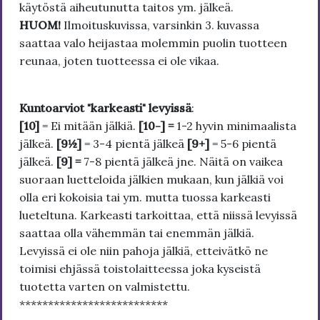
käytöstä aiheutunutta taitos ym. jälkeä.
HUOM!
Ilmoituskuvissa, varsinkin 3. kuvassa
saattaa valo heijastaa molemmin puolin tuotteen
reunaa, joten tuotteessa ei ole vikaa.
Kuntoarviot "karkeasti" levyissä
:
[10]
= Ei mitään jälkiä.
[10-] =
1-2 hyvin minimaalista
jälkeä.
[9½]
= 3-4 pientä jälkeä
[9+]
= 5-6 pientä
jälkeä.
[9] =
7-8 pientä jälkeä jne. Näitä on vaikea
suoraan luetteloida jälkien mukaan, kun jälkiä voi
olla eri kokoisia tai ym. mutta tuossa karkeasti
lueteltuna. Karkeasti tarkoittaa, että niissä levyissä
saattaa olla vähemmän tai enemmän jälkiä.
Levyissä ei ole niin pahoja jälkiä, etteivätkö ne
toimisi ehjässä toistolaitteessa joka kyseistä
tuotetta varten on valmistettu.
**************************