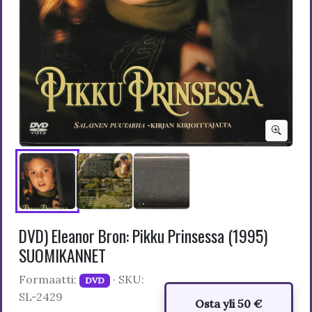
DVD) Eleanor Bron: Pikku Prinsessa (1995)
SUOMIKANNET
Formaatti:
· SKU:
DVD
SL-2429
Osta yli 50 €