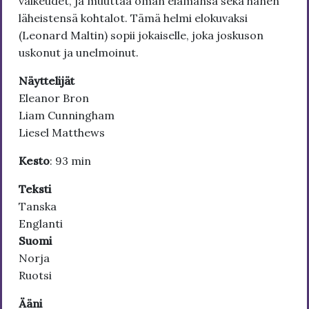
vaikeudet, ja muuttaa oman elämänsä sekä hänen
läheistensä kohtalot. Tämä helmi elokuvaksi
(Leonard Maltin) sopii jokaiselle, joka joskuson
uskonut ja unelmoinut.
Näyttelijät
Eleanor Bron
Liam Cunningham
Liesel Matthews
Kesto
: 93 min
Teksti
Tanska
Englanti
Suomi
Norja
Ruotsi
Ääni