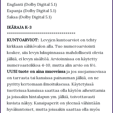
Englanti (Dolby Digital 5.1)
Espanja (Dolby Digital 5.1)
Saksa (Dolby Digital 5.1)
IKÄRAJA K-3
**********************************
KUNTOARVIOT:
Levyjen kuntoarviot on tehty
kirkkaan sähkövalon alla. Tuo numeroarviointi
koskee, siis levyn lukupinnassa mahdollisesti olevia
jälkiä, ei levyn sisältöä. Arvioinnissa on käytetty
numeroasteikkoa 4-10, mutta alin arvio on 8½.
UUSI tuote on aina muoveissa
ja jos suojamuovissa
on tarrasta tai kansissa painauman jälkiä, on ne
pyritty kertomaan ilmoituksessa. Käytetyissä
tuotteissa kansissa saattaa olla käytön aiheuttamia
ja joissakin hintalapun ym. jälkiä, toivottavasti
kuvista näkyy. Kansipaperit on yleensä vähintään
hyväkuntoiset, mutta joissakin saattaa olla myös