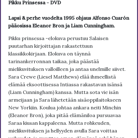
Pikku Prinsessa - DVD
Lapsi & perhe vuodelta 1995 ohjaus Alfonso Cuarón
pääosissa Eleanor Bron ja Liam Cunningham.
Pikku prinsessa -elokuva perustuu Salaisen
puutarhan kirjoittajan rakastettuun
klassikkokirjaan. Elokuva on täynnä
tarinankerronnan taikaa, joka päästää
mielikuvituksen valloilleen ja antaa unelmille siivet.
Sara Crewe (Liesel Matthews) elää ihmeellistä
elämää eksoottisessa Intiassa rakastavan isänsä
(Liam Cunningham) kanssa. Mutta sota vie isän
armeijaan ja Sara lähetetään sisäoppilaitokseen
New Yorkiin. Koulua johtaa ankara neiti Minchin
(Eleanor Bron), joka pitää elämäniloa pursuavaa
Saraa kiusan kappaleena. Mutta rohkeuden,
mielikuvituksen ja hellyyden avulla Sara voittaa