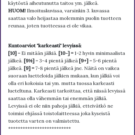
käytöstä aiheutunutta taitos ym. jälkeä.
HUOM!
Ilmoituskuvissa, varsinkin 3. kuvassa
saattaa valo heijastaa molemmin puolin tuotteen
reunaa, joten tuotteessa ei ole vikaa.
Kuntoarviot "karkeasti" levyissä
:
[10]
= Ei mitään jälkiä.
[10-] =
1-2 hyvin minimaalista
jälkeä.
[9½]
= 3-4 pientä jälkeä
[9+]
= 5-6 pientä
jälkeä.
[9] =
7-8 pientä jälkeä jne. Näitä on vaikea
suoraan luetteloida jälkien mukaan, kun jälkiä voi
olla eri kokoisia tai ym. mutta tuossa karkeasti
lueteltuna. Karkeasti tarkoittaa, että niissä levyissä
saattaa olla vähemmän tai enemmän jälkiä.
Levyissä ei ole niin pahoja jälkiä, etteivätkö ne
toimisi ehjässä toistolaitteessa joka kyseistä
tuotetta varten on valmistettu.
**************************