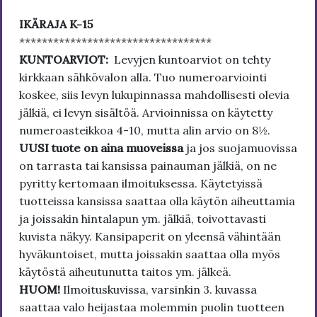
IKÄRAJA K-15
**********************************
KUNTOARVIOT:
Levyjen kuntoarviot on tehty
kirkkaan sähkövalon alla. Tuo numeroarviointi
koskee, siis levyn lukupinnassa mahdollisesti olevia
jälkiä, ei levyn sisältöä. Arvioinnissa on käytetty
numeroasteikkoa 4-10, mutta alin arvio on 8½.
UUSI tuote on aina muoveissa
ja jos suojamuovissa
on tarrasta tai kansissa painauman jälkiä, on ne
pyritty kertomaan ilmoituksessa. Käytetyissä
tuotteissa kansissa saattaa olla käytön aiheuttamia
ja joissakin hintalapun ym. jälkiä, toivottavasti
kuvista näkyy. Kansipaperit on yleensä vähintään
hyväkuntoiset, mutta joissakin saattaa olla myös
käytöstä aiheutunutta taitos ym. jälkeä.
HUOM!
Ilmoituskuvissa, varsinkin 3. kuvassa
saattaa valo heijastaa molemmin puolin tuotteen