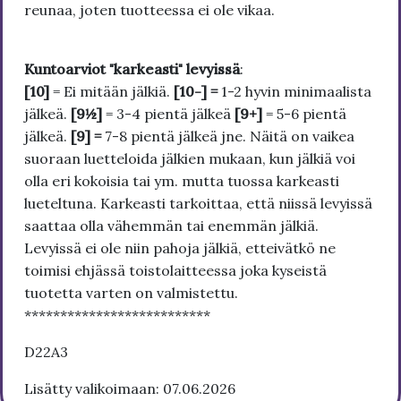
reunaa, joten tuotteessa ei ole vikaa.
Kuntoarviot "karkeasti" levyissä
:
[10]
= Ei mitään jälkiä.
[10-] =
1-2 hyvin minimaalista
jälkeä.
[9½]
= 3-4 pientä jälkeä
[9+]
= 5-6 pientä
jälkeä.
[9] =
7-8 pientä jälkeä jne. Näitä on vaikea
suoraan luetteloida jälkien mukaan, kun jälkiä voi
olla eri kokoisia tai ym. mutta tuossa karkeasti
lueteltuna. Karkeasti tarkoittaa, että niissä levyissä
saattaa olla vähemmän tai enemmän jälkiä.
Levyissä ei ole niin pahoja jälkiä, etteivätkö ne
toimisi ehjässä toistolaitteessa joka kyseistä
tuotetta varten on valmistettu.
**************************
D22A3
Lisätty valikoimaan: 07.06.2026