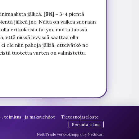
inimaalista jälkeä.
[9½]
= 3-4 pientä
pientä jälkeä jne. Näitä on vaikea suoraan
 olla eri kokoisia tai ym. mutta tuossa
, että niissä levyissä saattaa olla
 ole niin pahoja jälkiä, etteivätkö ne
seistä tuotetta varten on valmistettu.
-, toimitus- ja maksuehdot
Tietosuojaseloste
Peruuta tilaus
NettiTrade verkkokauppa by NettiKari