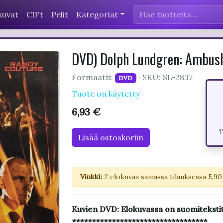
kuvat
CD't
Pelit
Kategoriat
DVD) Dolph Lundgren: Ambus
Formaatti:
· SKU: SL-2837
DVD
Tuote on käytetty
6,93 €
T
Lisää ostoskoriin
Vinkki:
2 elokuvaa samassa tilauksessa 5,90
Kuvien DVD: Elokuvassa on suomitekstit
**********************************