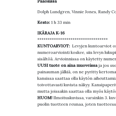
Pääosissa
Dolph Lundgren, Vinnie Jones, Randy C
Kesto:
1 h 33 min
IKÄRAJA K-16
**********************************
KUNTOARVIOT:
Levyjen kuntoarviot on
numeroarviointi koskee, siis levyn lukupi
sisältöä. Arvioinnissa on käytetty nume
UUSI tuote on aina muoveissa
ja jos su
painauman jälkiä, on ne pyritty kertoma
kansissa saattaa olla käytön aiheuttamia 
toivottavasti kuvista näkyy. Kansipaperi
mutta joissakin saattaa olla myös käytös
HUOM!
Ilmoituskuvissa, varsinkin 3. k
puolin tuotteen reunaa, joten tuotteessa