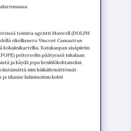
 alareunassa.
vereissä toimiva agentti Maxwell (DOLPH
ellä rikollisnero Vincent Camastran
kokaiinikartellia. Katukaupan sisäpiiriin
 POPE) peiteroolin päätyessä tukalaan
istä ja käydä jopa henkilökohtaiseksi.
 väistämättä niin häikäilemättömät
 ja tilanne kulminoituu kohti