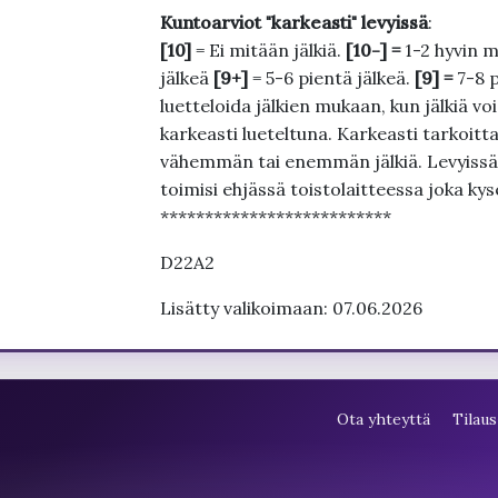
Kuntoarviot "karkeasti" levyissä
:
[10]
= Ei mitään jälkiä.
[10-] =
1-2 hyvin m
jälkeä
[9+]
= 5-6 pientä jälkeä.
[9] =
7-8 
luetteloida jälkien mukaan, kun jälkiä voi
karkeasti lueteltuna. Karkeasti tarkoittaa
vähemmän tai enemmän jälkiä. Levyissä ei
toimisi ehjässä toistolaitteessa joka ky
**************************
D22A2
Lisätty valikoimaan: 07.06.2026
Ota yhteyttä
Tilaus