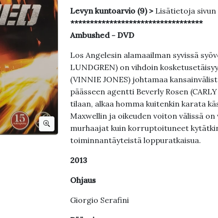
Levyn kuntoarvio (9) >
Lisätietoja sivun
**********************************
Ambushed - DVD
Los Angelesin alamaailman syvissä syö
LUNDGREN) on vihdoin kosketusetäisyyd
(VINNIE JONES) johtamaa kansainvälistä 
päässeen agentti Beverly Rosen (CARLY
tilaan, alkaa homma kuitenkin karata käs
Maxwellin ja oikeuden voiton välissä on
murhaajat kuin korruptoituneet kytätkin
toiminnantäyteistä loppuratkaisua.
2013
Ohjaus
Giorgio Serafini