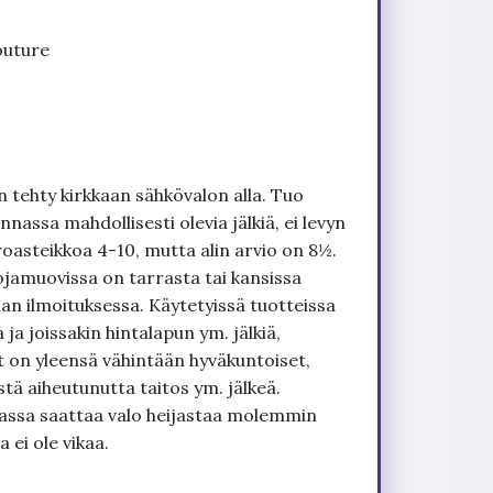
outure
 tehty kirkkaan sähkövalon alla. Tuo
nnassa mahdollisesti olevia jälkiä, ei levyn
roasteikkoa 4-10, mutta alin arvio on 8½.
ojamuovissa on tarrasta tai kansissa
an ilmoituksessa. Käytetyissä tuotteissa
ja joissakin hintalapun ym. jälkiä,
t on yleensä vähintään hyväkuntoiset,
tä aiheutunutta taitos ym. jälkeä.
uvassa saattaa valo heijastaa molemmin
 ei ole vikaa.