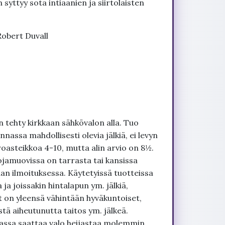
 syttyy sota intiaanien ja siirtolaisten
obert Duvall
 tehty kirkkaan sähkövalon alla. Tuo
nnassa mahdollisesti olevia jälkiä, ei levyn
roasteikkoa 4-10, mutta alin arvio on 8½.
ojamuovissa on tarrasta tai kansissa
an ilmoituksessa. Käytetyissä tuotteissa
ja joissakin hintalapun ym. jälkiä,
t on yleensä vähintään hyväkuntoiset,
tä aiheutunutta taitos ym. jälkeä.
uvassa saattaa valo heijastaa molemmin