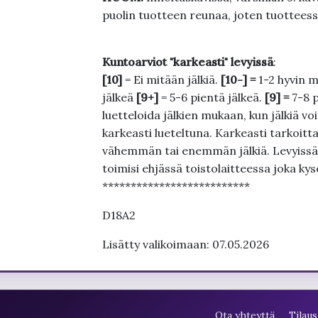
puolin tuotteen reunaa, joten tuotteessa
Kuntoarviot "karkeasti" levyissä
:
[10]
= Ei mitään jälkiä.
[10-] =
1-2 hyvin m
jälkeä
[9+]
= 5-6 pientä jälkeä.
[9] =
7-8 
luetteloida jälkien mukaan, kun jälkiä voi
karkeasti lueteltuna. Karkeasti tarkoittaa
vähemmän tai enemmän jälkiä. Levyissä ei
toimisi ehjässä toistolaitteessa joka ky
**************************
D18A2
Lisätty valikoimaan: 07.05.2026
Ota yhteyttä
Tilaus