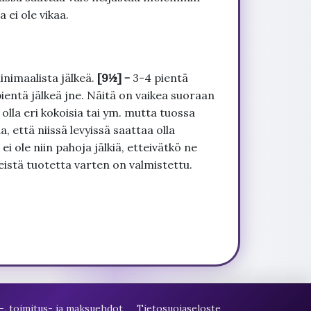
 ei ole vikaa.
inimaalista jälkeä.
[9½]
= 3-4 pientä
pientä jälkeä jne. Näitä on vaikea suoraan
 olla eri kokoisia tai ym. mutta tuossa
, että niissä levyissä saattaa olla
 ole niin pahoja jälkiä, etteivätkö ne
seistä tuotetta varten on valmistettu.
-, toimitus- ja maksuehdot
Tietosuojaseloste