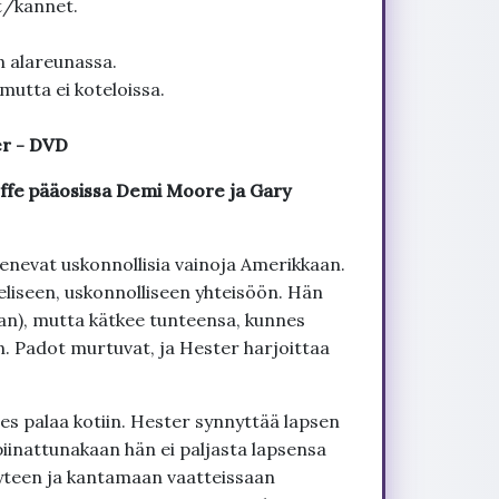
t/kannet.
n alareunassa.
mutta ei koteloissa.
er - DVD
ffe pääosissa Demi Moore ja Gary
akenevat uskonnollisia vainoja Amerikkaan.
iseen, uskonnolliseen yhteisöön. Hän
an), mutta kätkee tunteensa, kunnes
n. Padot murtuvat, ja Hester harjoittaa
es palaa kotiin. Hester synnyttää lapsen
piinattunakaan hän ei paljasta lapsensa
yteen ja kantamaan vaatteissaan