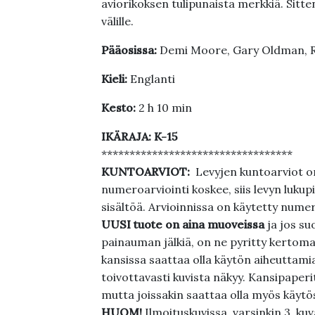
aviorikoksen tulipunaista merkkiä. Sitten
välille.
Pääosissa:
Demi Moore, Gary Oldman, R
Kieli:
Englanti
Kesto:
2 h 10 min
IKÄRAJA: K-15
**********************************
KUNTOARVIOT:
Levyjen kuntoarviot on
numeroarviointi koskee, siis levyn lukupi
sisältöä. Arvioinnissa on käytetty nume
UUSI tuote on aina muoveissa
ja jos su
painauman jälkiä, on ne pyritty kertoma
kansissa saattaa olla käytön aiheuttamia 
toivottavasti kuvista näkyy. Kansipaperi
mutta joissakin saattaa olla myös käytös
HUOM!
Ilmoituskuvissa, varsinkin 3. k