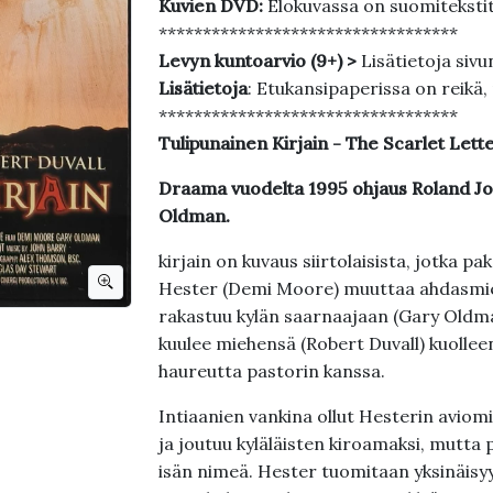
Kuvien DVD:
Elokuvassa on suomiteksti
**********************************
Levyn kuntoarvio (9+) >
Lisätietoja sivu
Lisätietoja
: Etukansipaperissa on reikä, 
**********************************
Tulipunainen Kirjain - The Scarlet Lett
Draama vuodelta 1995 ohjaus Roland Jo
Oldman.
kirjain on kuvaus siirtolaisista, jotka p
Hester (Demi Moore) muuttaa ahdasmiel
rakastuu kylän saarnaajaan (Gary Oldm
kuulee miehensä (Robert Duvall) kuollee
haureutta pastorin kanssa.
Intiaanien vankina ollut Hesterin aviomi
ja joutuu kyläläisten kiroamaksi, mutta 
isän nimeä. Hester tuomitaan yksinäisy