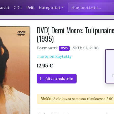
kuvat
CD't
Pelit
Kategoriat
DVD) Demi Moore: Tulipunainen
(1995)
Formaatti:
· SKU: SL-2198
DVD
Tuote on käytetty
12,95 €
T
Lisää ostoskoriin
Vinkki:
2 elokuvaa samassa tilauksessa 5,90