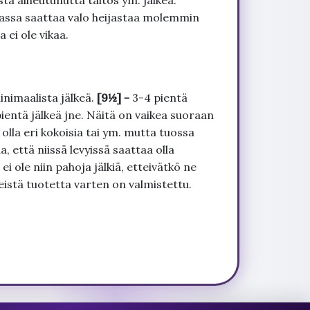
tä aiheutunutta taitos ym. jälkeä.
uvassa saattaa valo heijastaa molemmin
 ei ole vikaa.
inimaalista jälkeä.
[9½]
= 3-4 pientä
pientä jälkeä jne. Näitä on vaikea suoraan
 olla eri kokoisia tai ym. mutta tuossa
, että niissä levyissä saattaa olla
 ole niin pahoja jälkiä, etteivätkö ne
seistä tuotetta varten on valmistettu.