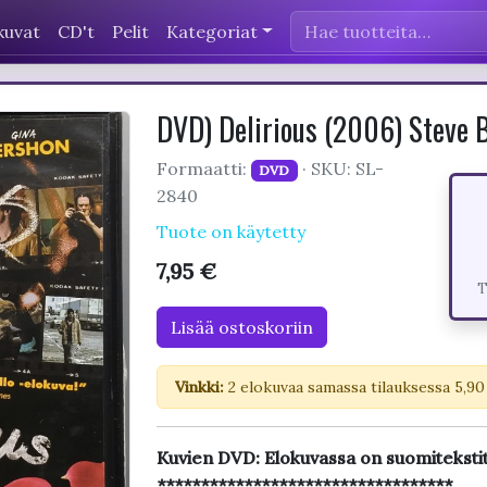
kuvat
CD't
Pelit
Kategoriat
DVD) Delirious (2006) Steve B
Formaatti:
· SKU: SL-
DVD
2840
Tuote on käytetty
7,95 €
T
Lisää ostoskoriin
Vinkki:
2 elokuvaa samassa tilauksessa 5,90
Kuvien DVD: Elokuvassa on suomitekst
**********************************