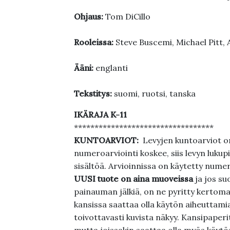
Ohjaus:
Tom DiCillo
Rooleissa:
Steve Buscemi, Michael Pitt,
Ääni:
englanti
Tekstitys:
suomi, ruotsi, tanska
IKÄRAJA K-11
**********************************
KUNTOARVIOT:
Levyjen kuntoarviot on
numeroarviointi koskee, siis levyn lukupi
sisältöä. Arvioinnissa on käytetty nume
UUSI tuote on aina muoveissa
ja jos su
painauman jälkiä, on ne pyritty kertoma
kansissa saattaa olla käytön aiheuttamia 
toivottavasti kuvista näkyy. Kansipaperi