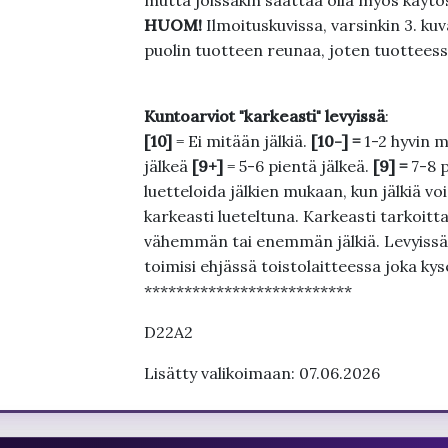
mutta joissakin saattaa olla myös käytös
HUOM!
Ilmoituskuvissa, varsinkin 3. k
puolin tuotteen reunaa, joten tuotteessa
Kuntoarviot "karkeasti" levyissä
:
[10]
= Ei mitään jälkiä.
[10-] =
1-2 hyvin m
jälkeä
[9+]
= 5-6 pientä jälkeä.
[9] =
7-8 
luetteloida jälkien mukaan, kun jälkiä voi
karkeasti lueteltuna. Karkeasti tarkoittaa
vähemmän tai enemmän jälkiä. Levyissä ei
toimisi ehjässä toistolaitteessa joka ky
**************************
D22A2
Lisätty valikoimaan: 07.06.2026