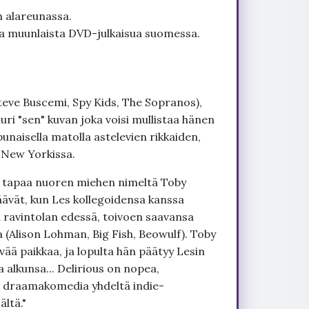
n alareunassa.
la muunlaista DVD-julkaisua suomessa.
Steve Buscemi, Spy Kids, The Sopranos),
ri "sen" kuvan joka voisi mullistaa hänen
naisella matolla astelevien rikkaiden,
 New Yorkissa.
än tapaa nuoren miehen nimeltä Toby
määvät, kun Les kollegoidensa kanssa
 ravintolan edessä, toivoen saavansa
 (Alison Lohman, Big Fish, Beowulf). Toby
ää paikkaa, ja lopulta hän päätyy Lesin
a alkunsa... Delirious on nopea,
 draamakomedia yhdeltä indie-
ltä."