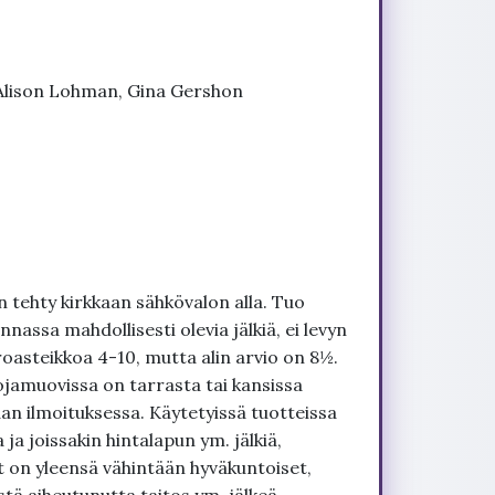
 Alison Lohman, Gina Gershon
 tehty kirkkaan sähkövalon alla. Tuo
nnassa mahdollisesti olevia jälkiä, ei levyn
roasteikkoa 4-10, mutta alin arvio on 8½.
ojamuovissa on tarrasta tai kansissa
an ilmoituksessa. Käytetyissä tuotteissa
ja joissakin hintalapun ym. jälkiä,
t on yleensä vähintään hyväkuntoiset,