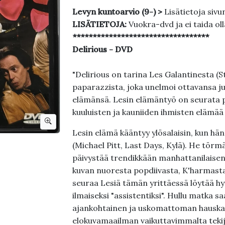
Levyn kuntoarvio (9-) >
Lisätietoja sivu
LISÄTIETOJA:
Vuokra-dvd ja ei taida ol
**********************************
Delirious - DVD
"Delirious on tarina Les Galantinesta (
paparazzista, joka unelmoi ottavansa juu
elämänsä. Lesin elämäntyö on seurata pu
kuuluisten ja kauniiden ihmisten elämää
Lesin elämä kääntyy ylösalaisin, kun h
(Michael Pitt, Last Days, Kylä). He tör
päivystää trendikkään manhattanilaisen
kuvan nuoresta popdiivasta, K'harmasta
seuraa Lesiä tämän yrittäessä löytää hyv
ilmaiseksi "assistentiksi". Hullu matka sa
ajankohtainen ja uskomattoman hauska
elokuvamaailman vaikuttavimmalta tekijä