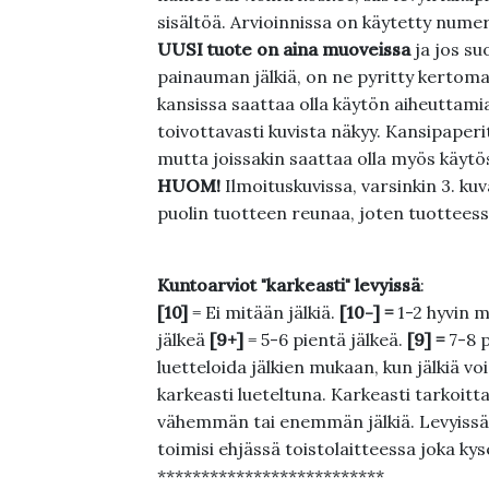
sisältöä. Arvioinnissa on käytetty nume
UUSI tuote on aina muoveissa
ja jos su
painauman jälkiä, on ne pyritty kertoma
kansissa saattaa olla käytön aiheuttamia 
toivottavasti kuvista näkyy. Kansipaperi
mutta joissakin saattaa olla myös käytös
HUOM!
Ilmoituskuvissa, varsinkin 3. k
puolin tuotteen reunaa, joten tuotteessa
Kuntoarviot "karkeasti" levyissä
:
[10]
= Ei mitään jälkiä.
[10-] =
1-2 hyvin m
jälkeä
[9+]
= 5-6 pientä jälkeä.
[9] =
7-8 
luetteloida jälkien mukaan, kun jälkiä voi
karkeasti lueteltuna. Karkeasti tarkoittaa
vähemmän tai enemmän jälkiä. Levyissä ei
toimisi ehjässä toistolaitteessa joka ky
**************************