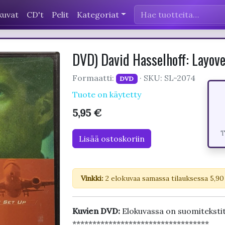
kuvat
CD't
Pelit
Kategoriat
DVD) David Hasselhoff: Layover
Formaatti:
· SKU: SL-2074
DVD
Tuote on käytetty
5,95 €
T
Lisää ostoskoriin
Vinkki:
2 elokuvaa samassa tilauksessa 5,90
Kuvien DVD:
Elokuvassa on suomitekstit
**********************************