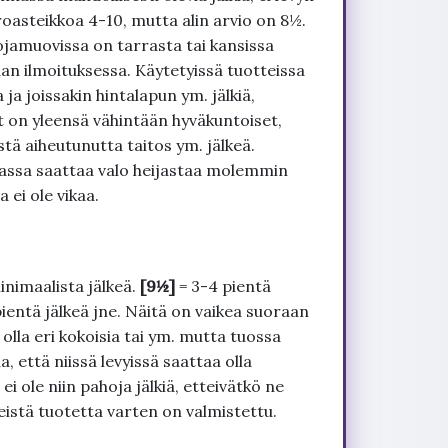
roasteikkoa 4-10, mutta alin arvio on 8½.
ojamuovissa on tarrasta tai kansissa
an ilmoituksessa. Käytetyissä tuotteissa
ja joissakin hintalapun ym. jälkiä,
t on yleensä vähintään hyväkuntoiset,
tä aiheutunutta taitos ym. jälkeä.
uvassa saattaa valo heijastaa molemmin
 ei ole vikaa.
inimaalista jälkeä.
[9½]
= 3-4 pientä
pientä jälkeä jne. Näitä on vaikea suoraan
 olla eri kokoisia tai ym. mutta tuossa
, että niissä levyissä saattaa olla
 ole niin pahoja jälkiä, etteivätkö ne
seistä tuotetta varten on valmistettu.