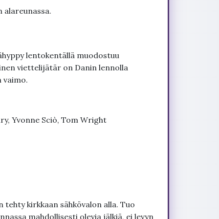
n alareunassa.
jähyppy lentokentällä muodostuu
äinen viettelijätär on Danin lennolla
n vaimo.
nry, Yvonne Sciò, Tom Wright
 tehty kirkkaan sähkövalon alla. Tuo
nnassa mahdollisesti olevia jälkiä, ei levyn