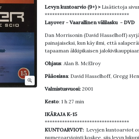
Levyn kuntoarvio (9+) >
Lisätietoja sivu
**********************************
Layover - Vaarallinen välilasku - DVD
Dan Morrisonin (David Hasselhoff) syr
painajaiseksi, kun käy ilmi, että salaper
tapaaman äkkipikaisen jalokivikauppiaa
Ohjaus
: Alan B. McElroy
Pääosissa
: David Hasselhoff, Gregg He
Valmistusvuosi:
2001
Kesto
: 1 h 27 min
IKÄRAJA K-15
**********************************
KUNTOARVIOT:
Levyjen kuntoarviot on
numeroarviointi koskee, siis levyn lukupi