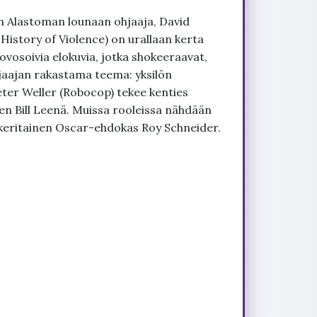
n Alastoman lounaan ohjaaja, David
story of Violence) on urallaan kerta
vosoivia elokuvia, jotka shokeeraavat,
hjaajan rakastama teema: yksilön
Peter Weller (Robocop) tekee kenties
n Bill Leenä. Muissa rooleissa nähdään
eritainen Oscar-ehdokas Roy Schneider.