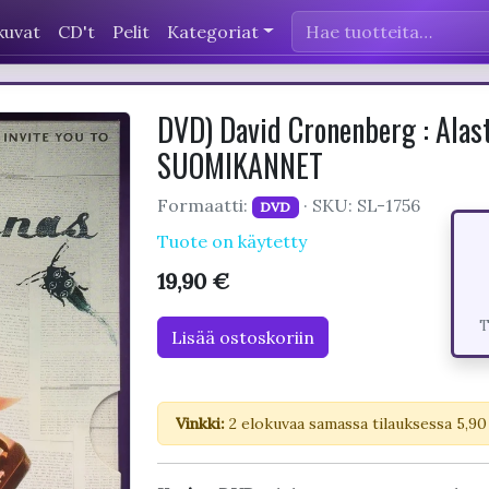
kuvat
CD't
Pelit
Kategoriat
DVD) David Cronenberg : Alast
SUOMIKANNET
Formaatti:
· SKU: SL-1756
DVD
Tuote on käytetty
19,90 €
T
Lisää ostoskoriin
Vinkki:
2 elokuvaa samassa tilauksessa 5,90