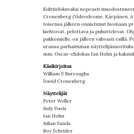
Kulttielokuvaksi nopeasti muodostunee
Cronenberg (Videodrome, Kärpänen, A Hi
toisensa jälkeen onnistunut luomaan pro
kiehtovat, pelottava ja puhuttelevat. O
pakkomielle, on jälleen vahvasti esillä. 
uransa parhaimman näyttelijäsuoritukse
mm. Oscar-ehdokas Ian Holm ja kaksink
Käsikirjoitus
William S Burroughs
David Cronenberg
Näyttelijät
Peter Weller
Judy Davis
Ian Holm
Julian Sands
Roy Scheider