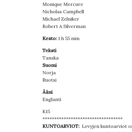
Monique Mercure
Nicholas Campbell
Michael Zelniker
Robert A Silverman
Kesto:
1 h 55 min
Teksti
Tanska
Suomi
Norja
Ruotsi
Ääni
Englanti
K15
**********************************
KUNTOARVIOT:
Levyjen kuntoarviot on