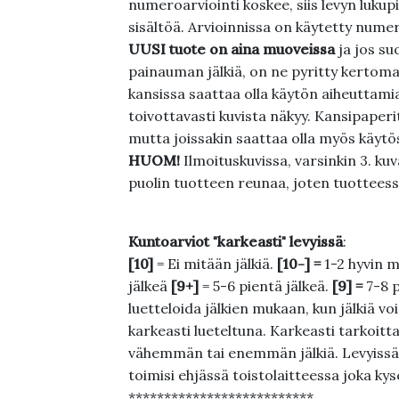
numeroarviointi koskee, siis levyn lukupi
sisältöä. Arvioinnissa on käytetty nume
UUSI tuote on aina muoveissa
ja jos su
painauman jälkiä, on ne pyritty kertoma
kansissa saattaa olla käytön aiheuttamia 
toivottavasti kuvista näkyy. Kansipaperi
mutta joissakin saattaa olla myös käytös
HUOM!
Ilmoituskuvissa, varsinkin 3. k
puolin tuotteen reunaa, joten tuotteessa
Kuntoarviot "karkeasti" levyissä
:
[10]
= Ei mitään jälkiä.
[10-] =
1-2 hyvin m
jälkeä
[9+]
= 5-6 pientä jälkeä.
[9] =
7-8 
luetteloida jälkien mukaan, kun jälkiä voi
karkeasti lueteltuna. Karkeasti tarkoittaa
vähemmän tai enemmän jälkiä. Levyissä ei
toimisi ehjässä toistolaitteessa joka ky
**************************