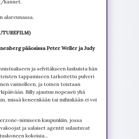
t/kannet.
un alareunassa.
(FUTUREFILM)
nenberg pääosissa Peter Weller ja Judy
 onnistuakseen ja selvitäkseen laskuista hän
nteisten tappamiseen tarkoitettu pulveri
hänen vaimolleen, ja toinen toistaan
ipäivään. Billy ajautuu nopeasti yhä
, missä keneenkään tai mihinkään ei voi
terzone-nimiseen kaupunkiin, jossa
 vakoojat ja salaiset agentit sulautuvat
tuskoneen kokoisia...