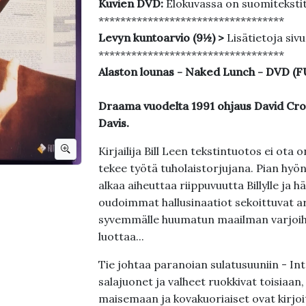
Kuvien DVD:
Elokuvassa on suomiteksti
**********************************
Levyn kuntoarvio (9½) >
Lisätietoja siv
**********************************
Alaston lounas - Naked Lunch - DVD 
Draama vuodelta 1991 ohjaus David Cro
Davis.
Kirjailija Bill Leen tekstintuotos ei ota
tekee työtä tuholaistorjujana. Pian hyö
alkaa aiheuttaa riippuvuutta Billylle ja 
oudoimmat hallusinaatiot sekoittuvat ark
syvemmälle huumatun maailman varjoihin
luottaa...
Tie johtaa paranoian sulatusuuniin - In
salajuonet ja valheet ruokkivat toisiaan,
maisemaan ja kovakuoriaiset ovat kirjoi