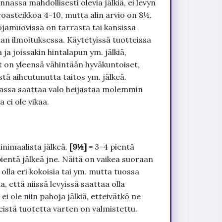
nnassa mahdollisesti olevia jälkiä, ei levyn
roasteikkoa 4-10, mutta alin arvio on 8½.
ojamuovissa on tarrasta tai kansissa
an ilmoituksessa. Käytetyissä tuotteissa
ja joissakin hintalapun ym. jälkiä,
t on yleensä vähintään hyväkuntoiset,
tä aiheutunutta taitos ym. jälkeä.
uvassa saattaa valo heijastaa molemmin
 ei ole vikaa.
inimaalista jälkeä.
[9½]
= 3-4 pientä
pientä jälkeä jne. Näitä on vaikea suoraan
 olla eri kokoisia tai ym. mutta tuossa
, että niissä levyissä saattaa olla
 ole niin pahoja jälkiä, etteivätkö ne
seistä tuotetta varten on valmistettu.