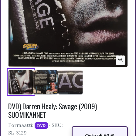
DVD) Darren Healy: Savage (2009)
SUOMIKANNET
Formaatti:
· SKU:
DVD
SL-3129
Osta yli 50 €