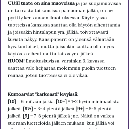
UUSI tuote on aina muoveissa
ja jos suojamuovissa
on tarrasta tai kansissa painauman jälkiä, on ne
pyritty kertomaan ilmoituksessa. Käytetyissä
tuotteissa kansissa saattaa olla käytön aiheuttamia
ja joissakin hintalapun ym. jälkiä, toivottavasti
kuvista näkyy. Kansipaperit on yleensä vähintään
hyväkuntoiset, mutta joissakin saattaa olla myös
käytöstä aiheutunutta taitos ym. jälkeä.
HUOM!
Ilmoituskuvissa, varsinkin 3. kuvassa
saattaa valo heijastaa molemmin puolin tuotteen
reunaa, joten tuotteessa ei ole vikaa.
Kuntoarviot "karkeasti" levyissä
:
[10]
= Ei mitään jälkiä.
[10-] =
1-2 hyvin minimaalista
jälkeä.
[9½]
= 3-4 pientä jälkeä
[9+]
= 5-6 pientä
jälkeä.
[9] =
7-8 pientä jälkeä jne. Näitä on vaikea
suoraan luetteloida jälkien mukaan, kun jälkiä voi