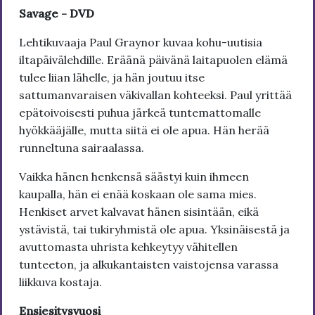
Savage - DVD
Lehtikuvaaja Paul Graynor kuvaa kohu-uutisia
iltapäivälehdille. Eräänä päivänä laitapuolen elämä
tulee liian lähelle, ja hän joutuu itse
sattumanvaraisen väkivallan kohteeksi. Paul yrittää
epätoivoisesti puhua järkeä tuntemattomalle
hyökkääjälle, mutta siitä ei ole apua. Hän herää
runneltuna sairaalassa.
Vaikka hänen henkensä säästyi kuin ihmeen
kaupalla, hän ei enää koskaan ole sama mies.
Henkiset arvet kalvavat hänen sisintään, eikä
ystävistä, tai tukiryhmistä ole apua. Yksinäisestä ja
avuttomasta uhrista kehkeytyy vähitellen
tunteeton, ja alkukantaisten vaistojensa varassa
liikkuva kostaja.
Ensiesitysvuosi