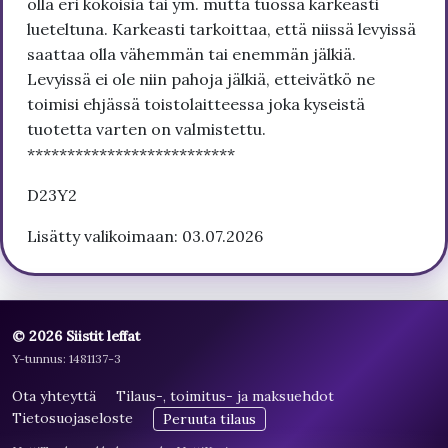
olla eri kokoisia tai ym. mutta tuossa karkeasti
lueteltuna. Karkeasti tarkoittaa, että niissä levyissä
saattaa olla vähemmän tai enemmän jälkiä.
Levyissä ei ole niin pahoja jälkiä, etteivätkö ne
toimisi ehjässä toistolaitteessa joka kyseistä
tuotetta varten on valmistettu.
**************************
D23Y2
Lisätty valikoimaan: 03.07.2026
© 2026 Siistit leffat
Y-tunnus: 1481137-3
Ota yhteyttä
Tilaus-, toimitus- ja maksuehdot
Tietosuojaseloste
Peruuta tilaus