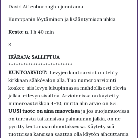
Da­vid At­ten­bo­roughn juon­ta­ma
Kumppanin löytäminen ja lisääntymisen uhkia
Kesto: n
. 1 h 40 min
S
IKÄRAJA: SALLITTUA
**************************
KUNTOARVIOT:
Levyjen kuntoarviot on tehty
kirkkaan sähkövalon alla. Tuo numeroarviointi
koskee, siis levyn lukupinnassa mahdollisesti olevia
jälkiä, ei levyn sisältöä. Arvioinnissa on käytetty
numeroasteikkoa 4-10, mutta alin arvio on 8½.
UUSI tuote on aina muoveissa
ja jos suojamuovissa
on tarrasta tai kansissa painauman jälkiä, on ne
pyritty kertomaan ilmoituksessa. Käytetyissä
tuotteissa kansissa saattaa olla käytön aiheuttamia