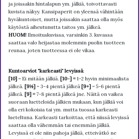
ja joissakin hintalapun ym. jälkiä, toivottavasti
kuvista näkyy. Kansipaperit on yleensä vähintään
hyväkuntoiset, mutta joissakin saattaa olla myös
käytöstä aiheutunutta taitos ym. jälkeä.
HUOM!
Ilmoituskuvissa, varsinkin 3. kuvassa
saattaa valo heijastaa molemmin puolin tuotteen
reunaa, joten tuotteessa ei ole vikaa.
Kuntoarviot "karkeasti" levyissä
:
[10]
= Ei mitään jälkiä.
[10-] =
1-2 hyvin minimaalista
jälkeä.
[9½]
= 3-4 pientä jälkeä
[9+]
= 5-6 pientä
jälkeä.
[9] =
7-8 pientä jälkeä jne. Näitä on vaikea
suoraan luetteloida jälkien mukaan, kun jälkiä voi
olla eri kokoisia tai ym. mutta tuossa karkeasti
lueteltuna. Karkeasti tarkoittaa, että niissä levyissä
saattaa olla vähemmän tai enemmän jälkiä.
Levyissä ei ole niin pahoja jälkiä, etteivätkö ne