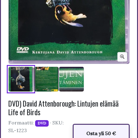
DVD) Da­vid At­ten­bo­rough: Lintujen elämää
Life of Birds
Formaatti:
· SKU:
DVD
SL-1223
Osta yli 50 €