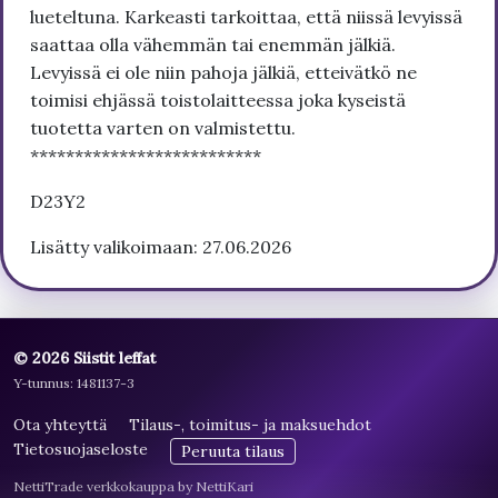
lueteltuna. Karkeasti tarkoittaa, että niissä levyissä
saattaa olla vähemmän tai enemmän jälkiä.
Levyissä ei ole niin pahoja jälkiä, etteivätkö ne
toimisi ehjässä toistolaitteessa joka kyseistä
tuotetta varten on valmistettu.
**************************
D23Y2
Lisätty valikoimaan: 27.06.2026
© 2026 Siistit leffat
Y-tunnus: 1481137-3
Ota yhteyttä
Tilaus-, toimitus- ja maksuehdot
Tietosuojaseloste
Peruuta tilaus
NettiTrade verkkokauppa by NettiKari