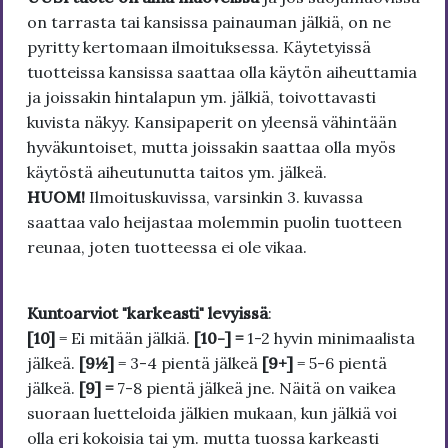
on tarrasta tai kansissa painauman jälkiä, on ne
pyritty kertomaan ilmoituksessa. Käytetyissä
tuotteissa kansissa saattaa olla käytön aiheuttamia
ja joissakin hintalapun ym. jälkiä, toivottavasti
kuvista näkyy. Kansipaperit on yleensä vähintään
hyväkuntoiset, mutta joissakin saattaa olla myös
käytöstä aiheutunutta taitos ym. jälkeä.
HUOM!
Ilmoituskuvissa, varsinkin 3. kuvassa
saattaa valo heijastaa molemmin puolin tuotteen
reunaa, joten tuotteessa ei ole vikaa.
Kuntoarviot "karkeasti" levyissä
:
[10]
= Ei mitään jälkiä.
[10-] =
1-2 hyvin minimaalista
jälkeä.
[9½]
= 3-4 pientä jälkeä
[9+]
= 5-6 pientä
jälkeä.
[9] =
7-8 pientä jälkeä jne. Näitä on vaikea
suoraan luetteloida jälkien mukaan, kun jälkiä voi
olla eri kokoisia tai ym. mutta tuossa karkeasti