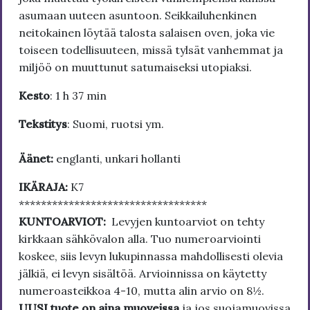
asumaan uuteen asuntoon. Seikkailuhenkinen
neitokainen löytää talosta salaisen oven, joka vie
toiseen todellisuuteen, missä tylsät vanhemmat ja
miljöö on muuttunut satumaiseksi utopiaksi.
Kesto
: 1 h 37 min
Tekstitys
: Suomi, ruotsi ym.
Äänet:
englanti, unkari hollanti
IKÄRAJA:
K7
**********************************
KUNTOARVIOT:
Levyjen kuntoarviot on tehty
kirkkaan sähkövalon alla. Tuo numeroarviointi
koskee, siis levyn lukupinnassa mahdollisesti olevia
jälkiä, ei levyn sisältöä. Arvioinnissa on käytetty
numeroasteikkoa 4-10, mutta alin arvio on 8½.
UUSI tuote on aina muoveissa
ja jos suojamuovissa