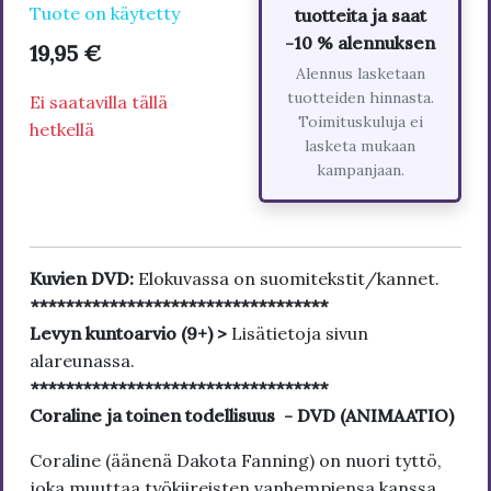
Tuote on käytetty
tuotteita ja saat
-10 % alennuksen
19,95 €
Alennus lasketaan
tuotteiden hinnasta.
Ei saatavilla tällä
Toimituskuluja ei
hetkellä
lasketa mukaan
kampanjaan.
Kuvien DVD:
Elokuvassa on suomitekstit/kannet.
**********************************
Levyn kuntoarvio (9+) >
Lisätietoja sivun
alareunassa.
**********************************
Coraline ja toinen todellisuus - DVD (ANIMAATIO)
Coraline (äänenä Dakota Fanning) on nuori tyttö,
joka muuttaa työkiireisten vanhempiensa kanssa