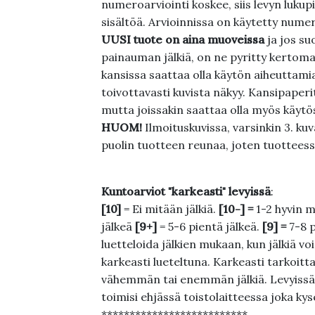
numeroarviointi koskee, siis levyn lukupi
sisältöä. Arvioinnissa on käytetty nume
UUSI tuote on aina muoveissa
ja jos su
painauman jälkiä, on ne pyritty kertoma
kansissa saattaa olla käytön aiheuttamia 
toivottavasti kuvista näkyy. Kansipaperi
mutta joissakin saattaa olla myös käytös
HUOM!
Ilmoituskuvissa, varsinkin 3. k
puolin tuotteen reunaa, joten tuotteessa
Kuntoarviot "karkeasti" levyissä
:
[10]
= Ei mitään jälkiä.
[10-] =
1-2 hyvin m
jälkeä
[9+]
= 5-6 pientä jälkeä.
[9] =
7-8 
luetteloida jälkien mukaan, kun jälkiä voi
karkeasti lueteltuna. Karkeasti tarkoittaa
vähemmän tai enemmän jälkiä. Levyissä ei
toimisi ehjässä toistolaitteessa joka ky
**************************