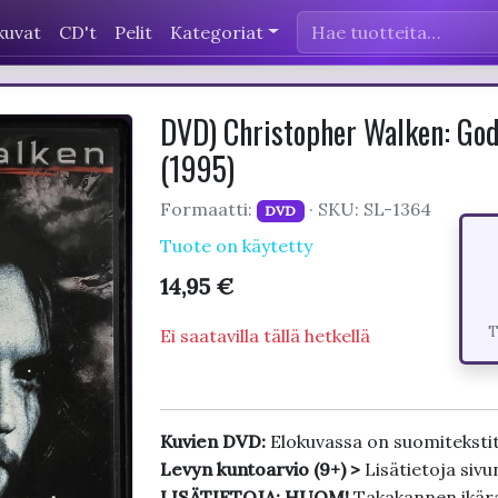
kuvat
CD't
Pelit
Kategoriat
DVD) Christopher Walken: God
(1995)
Formaatti:
· SKU: SL-1364
DVD
Tuote on käytetty
14,95 €
T
Ei saatavilla tällä hetkellä
Kuvien DVD:
Elokuvassa on suomiteksti
Levyn kuntoarvio (9+) >
Lisätietoja sivu
LISÄTIETOJA: HUOM!
Takakannen ikäraj