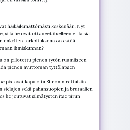
levat häikäilemättömästi keskenään. Nyt
 sillä he ovat ottaneet itselleen erilaisia
en enkelten tarkoituksena on estää
hoamaan ihmiskunnan?
elu on piilotettu pienen tytön ruumiiseen.
aada pienen avuttoman tyttölapsen
e pistävät kapuloita Simonin rattaisiin.
 sielujen sekä pahansuopien ja brutaalien
es he joutuvat silmätysten itse pirun