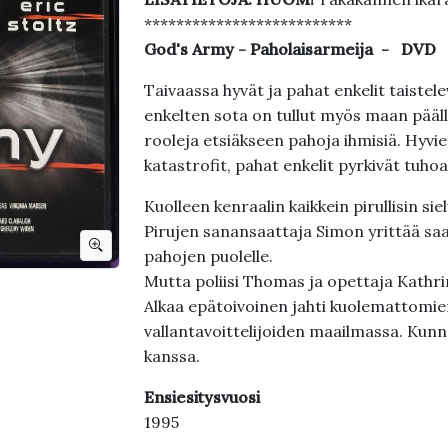
**************************
God's Army - Paholaisarmeija - DVD
Taivaassa hyvät ja pahat enkelit taiste
enkelten sota on tullut myös maan päälle,
rooleja etsiäkseen pahoja ihmisiä. Hyvi
katastrofit, pahat enkelit pyrkivät tu
Kuolleen kenraalin kaikkein pirullisin si
Pirujen sanansaattaja Simon yrittää s
pahojen puolelle.
Mutta poliisi Thomas ja opettaja Kathrin
Alkaa epätoivoinen jahti kuolemattomien
vallantavoittelijoiden maailmassa. Kunn
kanssa.
Ensiesitysvuosi
1995