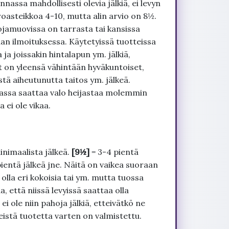
nnassa mahdollisesti olevia jälkiä, ei levyn
roasteikkoa 4-10, mutta alin arvio on 8½.
ojamuovissa on tarrasta tai kansissa
an ilmoituksessa. Käytetyissä tuotteissa
ja joissakin hintalapun ym. jälkiä,
t on yleensä vähintään hyväkuntoiset,
tä aiheutunutta taitos ym. jälkeä.
uvassa saattaa valo heijastaa molemmin
 ei ole vikaa.
inimaalista jälkeä.
[9½]
= 3-4 pientä
pientä jälkeä jne. Näitä on vaikea suoraan
 olla eri kokoisia tai ym. mutta tuossa
, että niissä levyissä saattaa olla
 ole niin pahoja jälkiä, etteivätkö ne
seistä tuotetta varten on valmistettu.