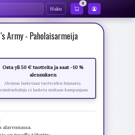
0
Haku
's Army - Paholaisarmeija
Osta yli 50 € tuotteita ja saat -10 %
alennuksen
Alennus lasketaan tuotteiden hinnasta.
oimituskuluja ei lasketa mukaan kampanjaan.
t
n alareunassa.
a on tussilla töhritty.