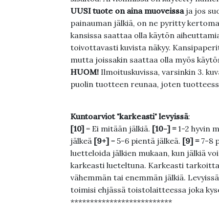
UUSI tuote on aina muoveissa
ja jos su
painauman jälkiä, on ne pyritty kertoma
kansissa saattaa olla käytön aiheuttamia 
toivottavasti kuvista näkyy. Kansipaperi
mutta joissakin saattaa olla myös käytös
HUOM!
Ilmoituskuvissa, varsinkin 3. k
puolin tuotteen reunaa, joten tuotteessa
Kuntoarviot "karkeasti" levyissä
:
[10]
= Ei mitään jälkiä.
[10-] =
1-2 hyvin m
jälkeä
[9+]
= 5-6 pientä jälkeä.
[9] =
7-8 
luetteloida jälkien mukaan, kun jälkiä voi
karkeasti lueteltuna. Karkeasti tarkoittaa
vähemmän tai enemmän jälkiä. Levyissä ei
toimisi ehjässä toistolaitteessa joka ky
**************************