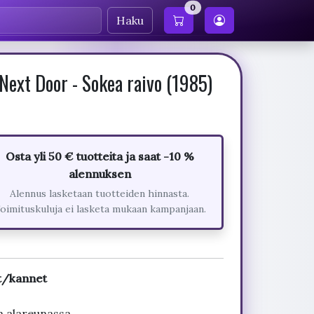
0
Haku
Next Door - Sokea raivo (1985)
Osta yli 50 € tuotteita ja saat -10 %
alennuksen
Alennus lasketaan tuotteiden hinnasta.
oimituskuluja ei lasketa mukaan kampanjaan.
it/kannet
n alareunassa.