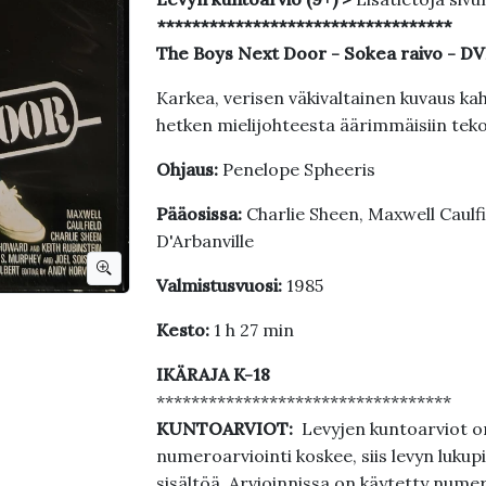
**********************************
The Boys Next Door - Sokea raivo - D
Kar­kea, ve­ri­sen vä­ki­val­tai­nen ku­vaus kah­
het­ken mie­li­joh­tees­ta ää­rimmäi­siin te­ko
Ohjaus:
Penelope Spheeris
Pääosissa:
Charlie Sheen, Maxwell Caulf
D'Arbanville
Valmistusvuosi:
1985
Kesto:
1 h 27 min
IKÄRAJA K-18
**********************************
KUNTOARVIOT:
Levyjen kuntoarviot on
numeroarviointi koskee, siis levyn lukupi
sisältöä. Arvioinnissa on käytetty nume