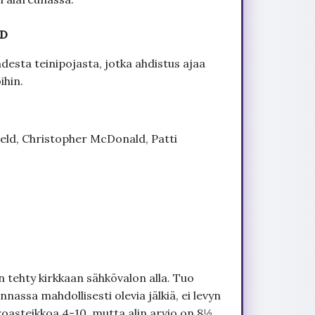
VD
des­ta tei­ni­po­jas­ta, jot­ka ah­dis­tus ajaa
i­hin.
ield, Christopher McDonald, Patti
 tehty kirkkaan sähkövalon alla. Tuo
nnassa mahdollisesti olevia jälkiä, ei levyn
roasteikkoa 4-10, mutta alin arvio on 8½.