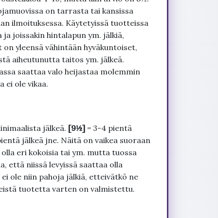
ojamuovissa on tarrasta tai kansissa
an ilmoituksessa. Käytetyissä tuotteissa
ja joissakin hintalapun ym. jälkiä,
t on yleensä vähintään hyväkuntoiset,
tä aiheutunutta taitos ym. jälkeä.
uvassa saattaa valo heijastaa molemmin
 ei ole vikaa.
inimaalista jälkeä.
[9½]
= 3-4 pientä
pientä jälkeä jne. Näitä on vaikea suoraan
 olla eri kokoisia tai ym. mutta tuossa
, että niissä levyissä saattaa olla
 ole niin pahoja jälkiä, etteivätkö ne
seistä tuotetta varten on valmistettu.