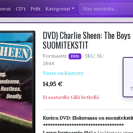
kuvat
CD't
Pelit
Kategoriat
DVD) Charlie Sheen: The Boys 
SUOMITEKSTIT
Formaatti:
· SKU: SL-
DVD
2844
Tuote on käytetty
14,95 €
T
Ei saatavilla tällä hetkellä
Kuvien DVD: Elokuvassa on suomitekst
**********************************
Levyn kuntoarvio (9+) >
Lisätietoja sivu