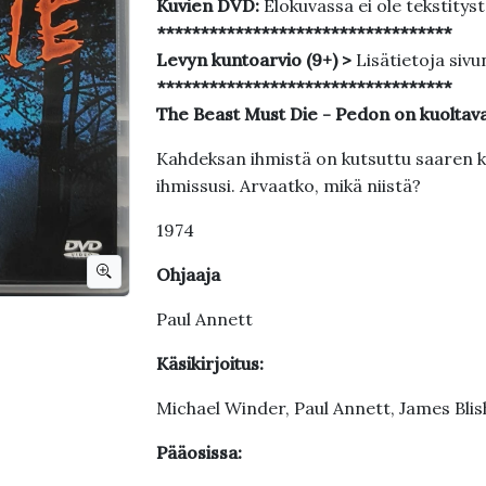
Kuvien DVD:
Elokuvassa ei ole tekstitys
**********************************
Levyn kuntoarvio (9+) >
Lisätietoja sivu
**********************************
The Beast Must Die - Pedon on kuoltav
Kahdeksan ihmistä on kutsuttu saaren ka
ihmissusi. Arvaatko, mikä niistä?
1974
Ohjaaja
Paul Annett
Käsikirjoitus:
Michael Winder, Paul Annett, James Blis
Pääosissa: