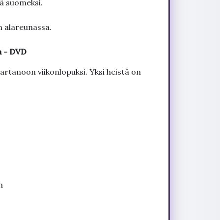
tä suomeksi.
n alareunassa.
a - DVD
rtanoon viikonlopuksi. Yksi heistä on
h