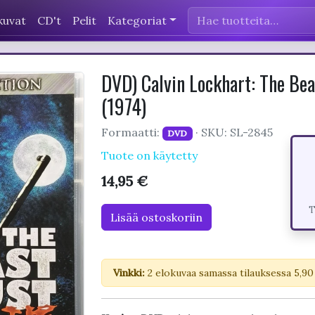
kuvat
CD't
Pelit
Kategoriat
DVD) Calvin Lockhart: The Bea
(1974)
Formaatti:
· SKU: SL-2845
DVD
Tuote on käytetty
14,95 €
T
Lisää ostoskoriin
Vinkki:
2 elokuvaa samassa tilauksessa 5,90