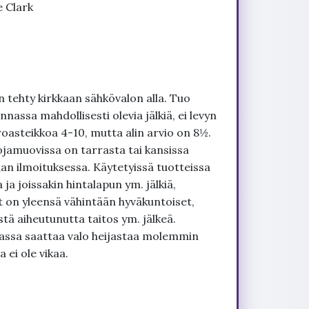
e Clark
 tehty kirkkaan sähkövalon alla. Tuo
nnassa mahdollisesti olevia jälkiä, ei levyn
roasteikkoa 4-10, mutta alin arvio on 8½.
ojamuovissa on tarrasta tai kansissa
an ilmoituksessa. Käytetyissä tuotteissa
ja joissakin hintalapun ym. jälkiä,
t on yleensä vähintään hyväkuntoiset,
tä aiheutunutta taitos ym. jälkeä.
uvassa saattaa valo heijastaa molemmin
 ei ole vikaa.