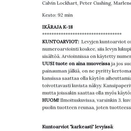
Calvin Lockhart, Peter Cushing, Marlen
Kesto: 92 min
IKÄRAJA K-18
**********************************
KUNTOARVIOT:
Levyjen kuntoarviot on
numeroarviointi koskee, siis levyn lukupi
sisältöä. Arvioinnissa on käytetty nume
UUSI tuote on aina muoveissa
ja jos su
painauman jälkiä, on ne pyritty kertoma
kansissa saattaa olla käytön aiheuttamia 
toivottavasti kuvista näkyy. Kansipaperi
mutta joissakin saattaa olla myös käytös
HUOM!
Ilmoituskuvissa, varsinkin 3. k
puolin tuotteen reunaa, joten tuotteessa
Kuntoarviot "karkeasti" levyissä
: