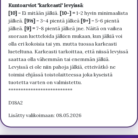
Kuntoarviot "karkeasti" levyissä
:
[10]
= Ei mitään jälkiä.
[10-] =
1-2 hyvin minimaalista
jälkeä.
[9½]
= 3-4 pientä jälkeä
[9+]
= 5-6 pientä
jälkeä.
[9] =
7-8 pientä jälkeä jne. Näitä on vaikea
suoraan luetteloida jälkien mukaan, kun jälkiä voi
olla eri kokoisia tai ym. mutta tuossa karkeasti
lueteltuna. Karkeasti tarkoittaa, että niissä levyissä
saattaa olla vähemmän tai enemmän jälkiä.
Levyissä ei ole niin pahoja jälkiä, etteivätkö ne
toimisi ehjässä toistolaitteessa joka kyseistä
tuotetta varten on valmistettu.
**************************
D18A2
Lisätty valikoimaan: 08.05.2026