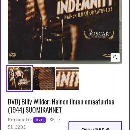
DVD) Billy Wilder: Nainen ilman omaatuntoa
(1944) SUOMIKANNET
Formaatti:
· SKU:
DVD
SL-2202
Osta yli 50 €