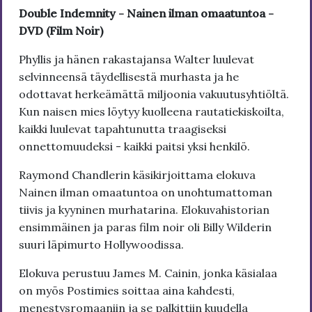
Double Indemnity - Nainen ilman omaatuntoa -
DVD (Film Noir)
Phyllis ja hänen rakastajansa Walter luulevat
selvinneensä täydellisestä murhasta ja he
odottavat herkeämättä miljoonia vakuutusyhtiöltä.
Kun naisen mies löytyy kuolleena rautatiekiskoilta,
kaikki luulevat tapahtunutta traagiseksi
onnettomuudeksi - kaikki paitsi yksi henkilö.
Raymond Chandlerin käsikirjoittama elokuva
Nainen ilman omaatuntoa on unohtumattoman
tiivis ja kyyninen murhatarina. Elokuvahistorian
ensimmäinen ja paras film noir oli Billy Wilderin
suuri läpimurto Hollywoodissa.
Elokuva perustuu James M. Cainin, jonka käsialaa
on myös Postimies soittaa aina kahdesti,
menestysromaaniin ja se palkittiin kuudella