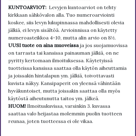
KUNTOARVIOT:
Levyjen kuntoarviot on tehty
kirkkaan sähkövalon alla. Tuo numeroarviointi
koskee, siis levyn lukupinnassa mahdollisesti olevia
jälkiä, ei levyn sisältöä. Arvioinnissa on käytetty
numeroasteikkoa 4-10, mutta alin arvio on 8½.
UUSI tuote on aina muoveissa
ja jos suojamuovissa
on tarrasta tai kansissa painauman jälkiä, on ne
pyritty kertomaan ilmoituksessa. Käytetyissä
tuotteissa kansissa saattaa olla käytön aiheuttamia
ja joissakin hintalapun ym. jälkiä, toivottavasti
kuvista näkyy. Kansipaperit on yleensä vähintään
hyväkuntoiset, mutta joissakin saattaa olla myös
käytöstä aiheutunutta taitos ym. jälkeä.
HUOM!
Ilmoituskuvissa, varsinkin 3. kuvassa
saattaa valo heijastaa molemmin puolin tuotteen
reunaa, joten tuotteessa ei ole vikaa.