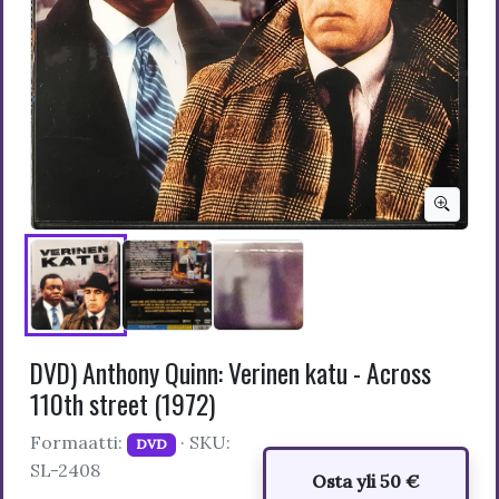
DVD) Anthony Quinn: Verinen katu - Across
110th street (1972)
Formaatti:
· SKU:
DVD
SL-2408
Osta yli 50 €