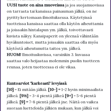
UUSI tuote on aina muoveissa
ja jos suojamuovissa
on tarrasta tai kansissa painauman jälkiä, on ne
pyritty kertomaan ilmoituksessa. Käytetyissä
tuotteissa kansissa saattaa olla käytön aiheuttamia
ja joissakin hintalapun ym. jälkiä, toivottavasti
kuvista näkyy. Kansipaperit on yleensä vähintään
hyväkuntoiset, mutta joissakin saattaa olla myös
käytöstä aiheutunutta taitos ym. jälkeä.
HUOM!
Ilmoituskuvissa, varsinkin 3. kuvassa
saattaa valo heijastaa molemmin puolin tuotteen
reunaa, joten tuotteessa ei ole vikaa.
Kuntoarviot "karkeasti" levyissä
:
[10]
= Ei mitään jälkiä.
[10-] =
1-2 hyvin minimaalista
jälkeä.
[9½]
= 3-4 pientä jälkeä
[9+]
= 5-6 pientä
jälkeä.
[9] =
7-8 pientä jälkeä jne. Näitä on vaikea
suoraan luetteloida jälkien mukaan, kun jälkiä voi