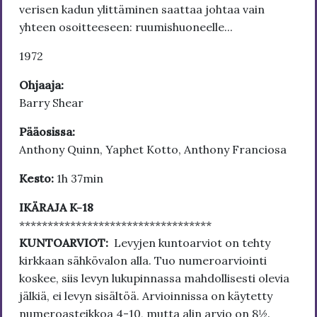
verisen kadun ylittäminen saattaa johtaa vain
yhteen osoitteeseen: ruumishuoneelle...
1972
Ohjaaja:
Barry Shear
Pääosissa:
Anthony Quinn, Yaphet Kotto, Anthony Franciosa
Kesto:
1h 37min
IKÄRAJA K-18
**********************************
KUNTOARVIOT:
Levyjen kuntoarviot on tehty
kirkkaan sähkövalon alla. Tuo numeroarviointi
koskee, siis levyn lukupinnassa mahdollisesti olevia
jälkiä, ei levyn sisältöä. Arvioinnissa on käytetty
numeroasteikkoa 4-10, mutta alin arvio on 8½.