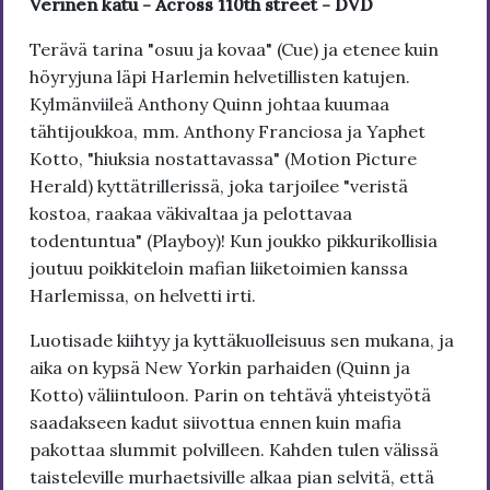
Verinen katu - Across 110th street - DVD
Terävä tarina "osuu ja kovaa" (Cue) ja etenee kuin
höyryjuna läpi Harlemin helvetillisten katujen.
Kylmänviileä Anthony Quinn johtaa kuumaa
tähtijoukkoa, mm. Anthony Franciosa ja Yaphet
Kotto, "hiuksia nostattavassa" (Motion Picture
Herald) kyttätrillerissä, joka tarjoilee "veristä
kostoa, raakaa väkivaltaa ja pelottavaa
todentuntua" (Playboy)! Kun joukko pikkurikollisia
joutuu poikkiteloin mafian liiketoimien kanssa
Harlemissa, on helvetti irti.
Luotisade kiihtyy ja kyttäkuolleisuus sen mukana, ja
aika on kypsä New Yorkin parhaiden (Quinn ja
Kotto) väliintuloon. Parin on tehtävä yhteistyötä
saadakseen kadut siivottua ennen kuin mafia
pakottaa slummit polvilleen. Kahden tulen välissä
taisteleville murhaetsiville alkaa pian selvitä, että