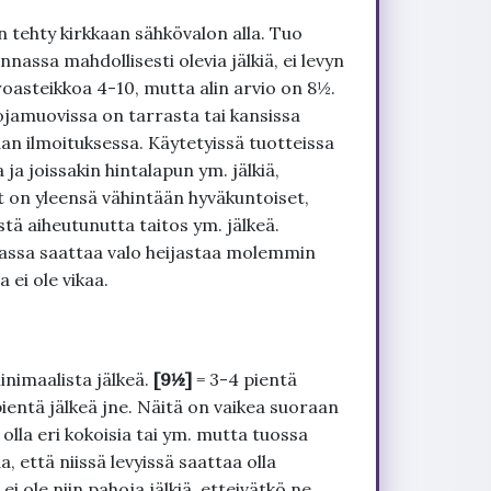
 tehty kirkkaan sähkövalon alla. Tuo
nnassa mahdollisesti olevia jälkiä, ei levyn
roasteikkoa 4-10, mutta alin arvio on 8½.
ojamuovissa on tarrasta tai kansissa
an ilmoituksessa. Käytetyissä tuotteissa
ja joissakin hintalapun ym. jälkiä,
t on yleensä vähintään hyväkuntoiset,
tä aiheutunutta taitos ym. jälkeä.
uvassa saattaa valo heijastaa molemmin
 ei ole vikaa.
inimaalista jälkeä.
[9½]
= 3-4 pientä
pientä jälkeä jne. Näitä on vaikea suoraan
 olla eri kokoisia tai ym. mutta tuossa
, että niissä levyissä saattaa olla
 ole niin pahoja jälkiä, etteivätkö ne