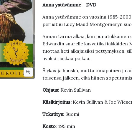
Anna ystävämme - DVD
Anna ystävämme on vuosina 1985–2000 tu
perustuu Lucy Maud Montgomeryn suosit
Annan tarina alkaa, kun punatukkainen o
Edwardin saarelle kasvatiksi iäkkäiden 
tuottaa heti alkajaisiksi pettymyksen, si
avuksi riuskaa poikaa.
Älykäs ja hauska, mutta omapäinen ja a
toisensa jälkeen, eikä hänen sopeutumi
Ohjaus
: Kevin Sullivan
Käsikirjoitus:
Kevin Sullivan & Joe Wiese
Tekstitys
: Suomi
Kesto
: 195 min