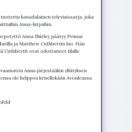
otettu kanadalainen televisiosarja, joka
tuihin Anna-kirjoihin.
rpotyttö Anna Shirley päätyy Prinssi
Marilla ja Matthew Cuthbertin luo. Hän
llä Cuthbertit ovat odottaneet tilalle
rvaamaton Anna järjestääkin yllätyksen
sensa ole helppoa kenellekään Avonleassa.
nfeld