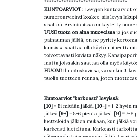
**********************************
KUNTOARVIOT:
Levyjen kuntoarviot on
numeroarviointi koskee, siis levyn lukupi
sisältöä. Arvioinnissa on käytetty nume
UUSI tuote on aina muoveissa
ja jos su
painauman jälkiä, on ne pyritty kertoma
kansissa saattaa olla käytön aiheuttamia 
toivottavasti kuvista näkyy. Kansipaperi
mutta joissakin saattaa olla myös käytös
HUOM!
Ilmoituskuvissa, varsinkin 3. k
puolin tuotteen reunaa, joten tuotteessa
Kuntoarviot "karkeasti" levyissä
:
[10]
= Ei mitään jälkiä.
[10-] =
1-2 hyvin m
jälkeä
[9+]
= 5-6 pientä jälkeä.
[9] =
7-8 
luetteloida jälkien mukaan, kun jälkiä voi
karkeasti lueteltuna. Karkeasti tarkoittaa
vähemmän tai enemmän jälkiä. Levyissä ei