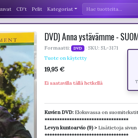
kuvat
CD't
Pelit
Kategoriat
DVD) Anna ystävämme - SUO
Formaatti:
· SKU: SL-3171
DVD
Tuote on käytetty
19,95 €
T
Ei saatavilla tällä hetkellä
Kuvien DVD:
Elokuvassa on suomiteksti
**********************************
Levyn kuntoarvio (9) >
Lisätietoja sivun
**********************************