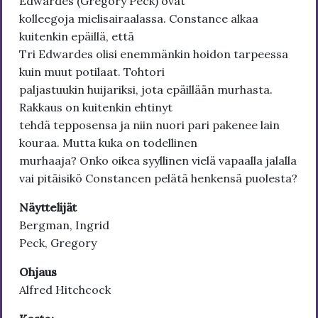
Edwardes (Gregory Peck) ovat
kolleegoja mielisairaalassa. Constance alkaa
kuitenkin epäillä, että
Tri Edwardes olisi enemmänkin hoidon tarpeessa
kuin muut potilaat. Tohtori
paljastuukin huijariksi, jota epäillään murhasta.
Rakkaus on kuitenkin ehtinyt
tehdä tepposensa ja niin nuori pari pakenee lain
kouraa. Mutta kuka on todellinen
murhaaja? Onko oikea syyllinen vielä vapaalla jalalla
vai pitäisikö Constancen pelätä henkensä puolesta?
Näyttelijät
Bergman, Ingrid
Peck, Gregory
Ohjaus
Alfred Hitchcock