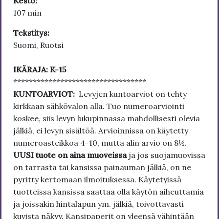
Kesto:
107 min
Tekstitys:
Suomi, Ruotsi
IKÄRAJA: K-15
**********************************
KUNTOARVIOT:
Levyjen kuntoarviot on tehty
kirkkaan sähkövalon alla. Tuo numeroarviointi
koskee, siis levyn lukupinnassa mahdollisesti olevia
jälkiä, ei levyn sisältöä. Arvioinnissa on käytetty
numeroasteikkoa 4-10, mutta alin arvio on 8½.
UUSI tuote on aina muoveissa
ja jos suojamuovissa
on tarrasta tai kansissa painauman jälkiä, on ne
pyritty kertomaan ilmoituksessa. Käytetyissä
tuotteissa kansissa saattaa olla käytön aiheuttamia
ja joissakin hintalapun ym. jälkiä, toivottavasti
kuvista näkyy. Kansipaperit on yleensä vähintään