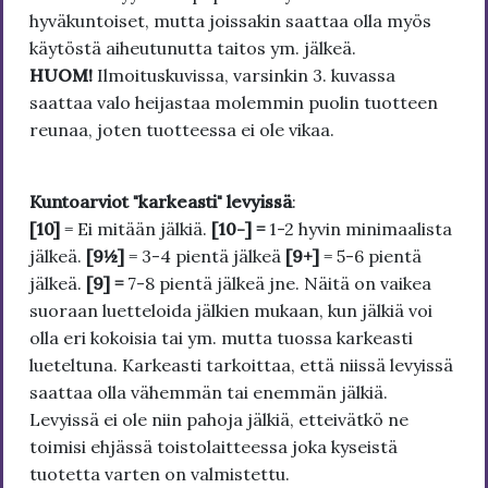
hyväkuntoiset, mutta joissakin saattaa olla myös
käytöstä aiheutunutta taitos ym. jälkeä.
HUOM!
Ilmoituskuvissa, varsinkin 3. kuvassa
saattaa valo heijastaa molemmin puolin tuotteen
reunaa, joten tuotteessa ei ole vikaa.
Kuntoarviot "karkeasti" levyissä
:
[10]
= Ei mitään jälkiä.
[10-] =
1-2 hyvin minimaalista
jälkeä.
[9½]
= 3-4 pientä jälkeä
[9+]
= 5-6 pientä
jälkeä.
[9] =
7-8 pientä jälkeä jne. Näitä on vaikea
suoraan luetteloida jälkien mukaan, kun jälkiä voi
olla eri kokoisia tai ym. mutta tuossa karkeasti
lueteltuna. Karkeasti tarkoittaa, että niissä levyissä
saattaa olla vähemmän tai enemmän jälkiä.
Levyissä ei ole niin pahoja jälkiä, etteivätkö ne
toimisi ehjässä toistolaitteessa joka kyseistä
tuotetta varten on valmistettu.