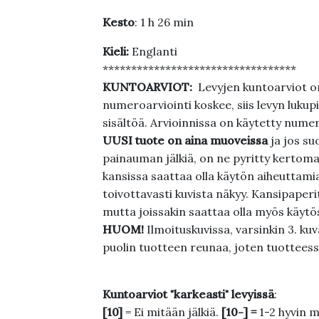
Kesto
: 1 h 26 min
Kieli:
Englanti
**********************************
KUNTOARVIOT:
Levyjen kuntoarviot on
numeroarviointi koskee, siis levyn lukupi
sisältöä. Arvioinnissa on käytetty nume
UUSI tuote on aina muoveissa
ja jos su
painauman jälkiä, on ne pyritty kertoma
kansissa saattaa olla käytön aiheuttamia 
toivottavasti kuvista näkyy. Kansipaperi
mutta joissakin saattaa olla myös käytös
HUOM!
Ilmoituskuvissa, varsinkin 3. k
puolin tuotteen reunaa, joten tuotteessa
Kuntoarviot "karkeasti" levyissä
:
[10]
= Ei mitään jälkiä.
[10-] =
1-2 hyvin m