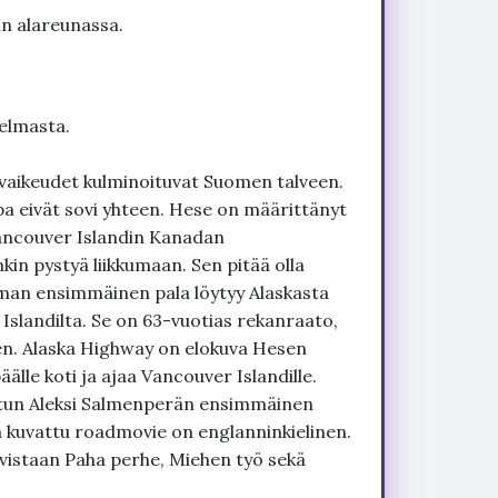
un alareunassa.
elmasta.
n vaikeudet kulminoituvat Suomen talveen.
a eivät sovi yhteen. Hese on määrittänyt
Vancouver Islandin Kanadan
kin pystyä liikkumaan. Sen pitää olla
elman ensimmäinen pala löytyy Alaskasta
slandilta. Se on 63-vuotias rekanraato,
een. Alaska Highway on elokuva Hesen
älle koti ja ajaa Vancouver Islandille.
tutun Aleksi Salmenperän ensimmäinen
 kuvattu roadmovie on englanninkielinen.
vistaan Paha perhe, Miehen työ sekä