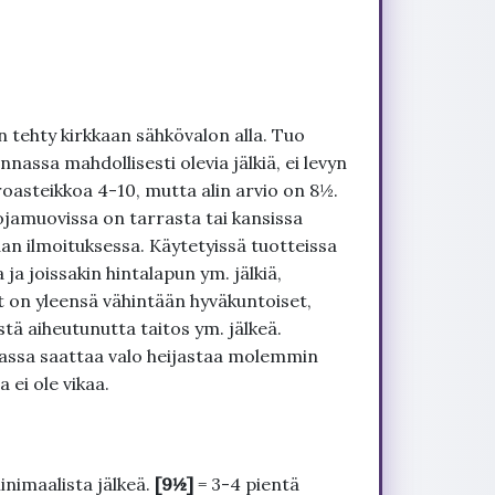
 tehty kirkkaan sähkövalon alla. Tuo
nnassa mahdollisesti olevia jälkiä, ei levyn
roasteikkoa 4-10, mutta alin arvio on 8½.
ojamuovissa on tarrasta tai kansissa
an ilmoituksessa. Käytetyissä tuotteissa
ja joissakin hintalapun ym. jälkiä,
t on yleensä vähintään hyväkuntoiset,
tä aiheutunutta taitos ym. jälkeä.
uvassa saattaa valo heijastaa molemmin
 ei ole vikaa.
inimaalista jälkeä.
[9½]
= 3-4 pientä