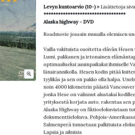
Levyn kuntoarvio (10-) >
Lisätietoja siv
**********************************
Alaska highway - DVD
Roadmovie jossain muualla olemisen un
Vailla vakituista osoitetta elävän Hese
Lumi, pakkanen ja irtonainen elämäntap
optimaaliseksi asuinpaikaksi ihmiselle 
länsirannikolla. Hesen kodin pitää kuiten
tyylikäs ja sen on pakko olla halpa. Un
noin 4000 kilometrin päästä Vancouver I
jonka Hese on valinnut alustaksi kodill
yrityksestä korjata auto, rakentaa sen pä
Alaska Highway on fiktioelokuvistaan 
dokumenttielokuva. Pohjois-Amerikassa
Salmenperä tunnetaan palkituista eloku
Lapsia ja aikuisia