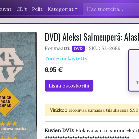
kuvat
CD't
Pelit
Kategoriat
DVD) Aleksi Salmenperä: Alas
Formaatti:
· SKU: SL-2689
DVD
Tuote on käytetty
6,95 €
T
Lisää ostoskoriin
Vinkki:
2 elokuvaa samassa tilauksessa 5,90
Kuvien DVD:
Elokuvassa on suomiteksti
**********************************