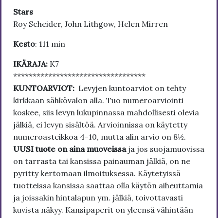
Stars
Roy Scheider, John Lithgow, Helen Mirren
Kesto
: 111 min
IKÄRAJA:
K7
**********************************
KUNTOARVIOT:
Levyjen kuntoarviot on tehty
kirkkaan sähkövalon alla. Tuo numeroarviointi
koskee, siis levyn lukupinnassa mahdollisesti olevia
jälkiä, ei levyn sisältöä. Arvioinnissa on käytetty
numeroasteikkoa 4-10, mutta alin arvio on 8½.
UUSI tuote on aina muoveissa
ja jos suojamuovissa
on tarrasta tai kansissa painauman jälkiä, on ne
pyritty kertomaan ilmoituksessa. Käytetyissä
tuotteissa kansissa saattaa olla käytön aiheuttamia
ja joissakin hintalapun ym. jälkiä, toivottavasti
kuvista näkyy. Kansipaperit on yleensä vähintään