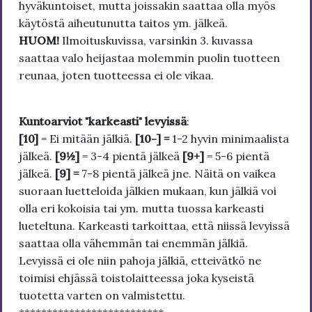
hyväkuntoiset, mutta joissakin saattaa olla myös
käytöstä aiheutunutta taitos ym. jälkeä.
HUOM!
Ilmoituskuvissa, varsinkin 3. kuvassa
saattaa valo heijastaa molemmin puolin tuotteen
reunaa, joten tuotteessa ei ole vikaa.
Kuntoarviot "karkeasti" levyissä
:
[10]
= Ei mitään jälkiä.
[10-] =
1-2 hyvin minimaalista
jälkeä.
[9½]
= 3-4 pientä jälkeä
[9+]
= 5-6 pientä
jälkeä.
[9] =
7-8 pientä jälkeä jne. Näitä on vaikea
suoraan luetteloida jälkien mukaan, kun jälkiä voi
olla eri kokoisia tai ym. mutta tuossa karkeasti
lueteltuna. Karkeasti tarkoittaa, että niissä levyissä
saattaa olla vähemmän tai enemmän jälkiä.
Levyissä ei ole niin pahoja jälkiä, etteivätkö ne
toimisi ehjässä toistolaitteessa joka kyseistä
tuotetta varten on valmistettu.