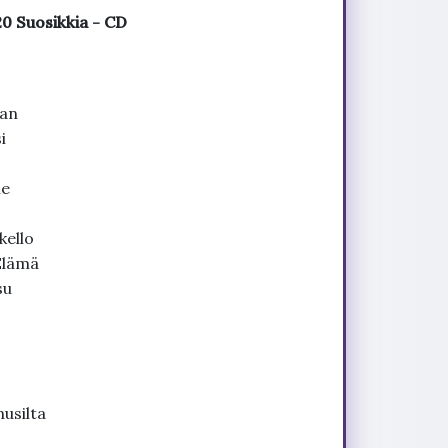
 Suosikkia - CD
aan
si
le
nkello
Elämä
su
ö
nusilta