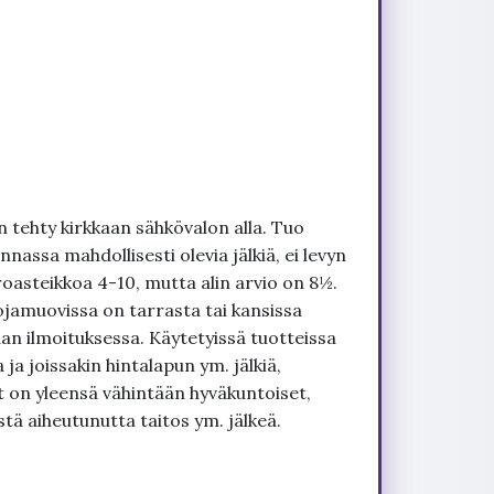
 tehty kirkkaan sähkövalon alla. Tuo
nnassa mahdollisesti olevia jälkiä, ei levyn
roasteikkoa 4-10, mutta alin arvio on 8½.
ojamuovissa on tarrasta tai kansissa
an ilmoituksessa. Käytetyissä tuotteissa
ja joissakin hintalapun ym. jälkiä,
t on yleensä vähintään hyväkuntoiset,
tä aiheutunutta taitos ym. jälkeä.