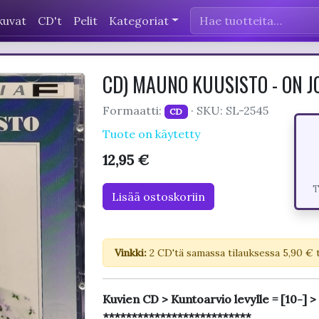
kuvat
CD't
Pelit
Kategoriat
CD) MAUNO KUUSISTO - ON JO
Formaatti:
· SKU: SL-2545
CD
Tuote on käytetty
12,95 €
T
Lisää ostoskoriin
Vinkki:
2 CD'tä samassa tilauksessa 5,90 € 
Kuvien CD > Kuntoarvio levylle = [10-] >
**************************