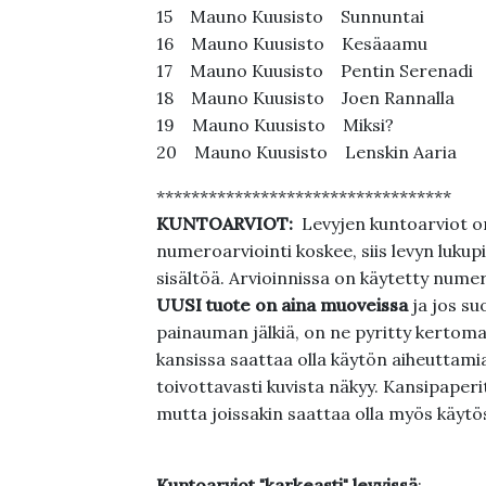
15 Mauno Kuusisto Sunnuntai
16 Mauno Kuusisto Kesäaamu
17 Mauno Kuusisto Pentin Serenadi
18 Mauno Kuusisto Joen Rannalla
19 Mauno Kuusisto Miksi?
20 Mauno Kuusisto Lenskin Aaria
**********************************
KUNTOARVIOT:
Levyjen kuntoarviot on
numeroarviointi koskee, siis levyn lukupi
sisältöä. Arvioinnissa on käytetty nume
UUSI tuote on aina muoveissa
ja jos su
painauman jälkiä, on ne pyritty kertoma
kansissa saattaa olla käytön aiheuttamia 
toivottavasti kuvista näkyy. Kansipaperi
mutta joissakin saattaa olla myös käytös
Kuntoarviot "karkeasti" levyissä
: