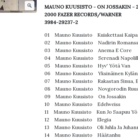
MAUNO KUUSISTO - ON JOSSAKIN - 20
2000 FAZER RECORDS/WARNER
3984-29237-2
01 Mauno Kuusisto Kuiskettasi Kaip
02 Mauno Kuusisto Nadirin Romans
03 Mauno Kuusisto Anema E Core
04 Mauno Kuusisto Serenadi Napolil
05 Mauno Kuusisto Hyv' Yötä Van
06 Mauno Kuusisto Yksinäinen Kylä
07 Mauno Kuusisto Rakastan Sinua, 
08 Mauno Kuusisto Novgorodin Ruu
09 Mauno Kuusisto On Jossakin
10 Mauno Kuusisto Edelweiss
11 Mauno Kuusisto Kun Jo Saapuu Y
12 Mauno Kuusisto Elegia
13 Mauno Kuusisto Oli Juhla Ja Juhan
14 Mauno Kuusisto Häätanhu