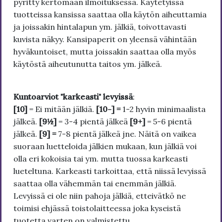
pyritty kertomaan ilmoituksessa. Käytetyissä
tuotteissa kansissa saattaa olla käytön aiheuttamia
ja joissakin hintalapun ym. jälkiä, toivottavasti
kuvista näkyy. Kansipaperit on yleensä vähintään
hyväkuntoiset, mutta joissakin saattaa olla myös
käytöstä aiheutunutta taitos ym. jälkeä.
Kuntoarviot "karkeasti" levyissä
:
[10]
= Ei mitään jälkiä.
[10-] =
1-2 hyvin minimaalista
jälkeä.
[9½]
= 3-4 pientä jälkeä
[9+]
= 5-6 pientä
jälkeä.
[9] =
7-8 pientä jälkeä jne. Näitä on vaikea
suoraan luetteloida jälkien mukaan, kun jälkiä voi
olla eri kokoisia tai ym. mutta tuossa karkeasti
lueteltuna. Karkeasti tarkoittaa, että niissä levyissä
saattaa olla vähemmän tai enemmän jälkiä.
Levyissä ei ole niin pahoja jälkiä, etteivätkö ne
toimisi ehjässä toistolaitteessa joka kyseistä
tuotetta varten on valmistettu.