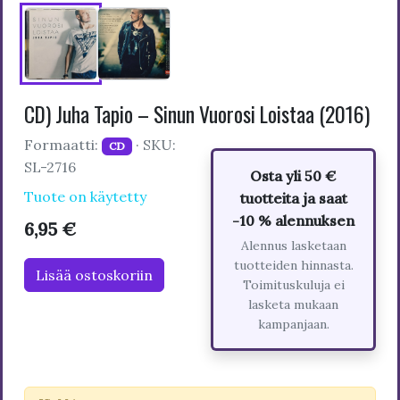
CD) Juha Tapio – Sinun Vuorosi Loistaa (2016)
Formaatti:
· SKU:
CD
SL-2716
Osta yli 50 €
Tuote on käytetty
tuotteita ja saat
-10 % alennuksen
6,95 €
Alennus lasketaan
tuotteiden hinnasta.
Lisää ostoskoriin
Toimituskuluja ei
lasketa mukaan
kampanjaan.