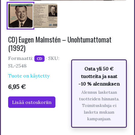
CD) Eugen Malmstén – Unohtumattomat
(1992)
Formaatti:
· SKU:
CD
SL-2548
Osta yli 50 €
Tuote on käytetty
tuotteita ja saat
-10 % alennuksen
6,95 €
Alennus lasketaan
tuotteiden hinnasta.
Lisää ostoskoriin
Toimituskuluja ei
lasketa mukaan
kampanjaan.