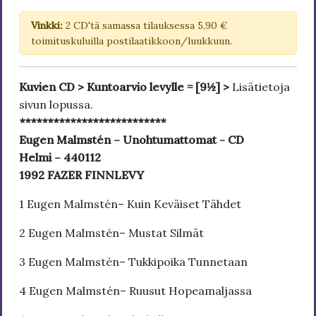
Vinkki:
2 CD'tä samassa tilauksessa 5,90 €
toimituskuluilla postilaatikkoon/luukkuun.
Kuvien CD > Kuntoarvio levylle = [9½] >
Lisätietoja
sivun lopussa.
**************************
Eugen Malmstén – Unohtumattomat - CD
Helmi – 440112
1992 FAZER FINNLEVY
1 Eugen Malmstén– Kuin Keväiset Tähdet
2 Eugen Malmstén– Mustat Silmät
3 Eugen Malmstén– Tukkipoika Tunnetaan
4 Eugen Malmstén– Ruusut Hopeamaljassa