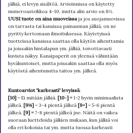
jälkiä, ei levyn sisältöä. Arvioinnissa on käytetty
numeroasteikkoa 4-10, mutta alin arvio on 8½.
UUSI tuote on aina muoveissa
ja jos suojamuovissa
on tarrasta tai kansissa painauman jälkiä, on ne
pyritty kertomaan ilmoituksessa. Käytetyissä
tuotteissa kansissa saattaa olla käytön aiheuttamia
ja joissakin hintalapun ym. jälkiä, toivottavasti
kuvista näkyy. Kansipaperit on yleensä vähintään
hyväkuntoiset, mutta joissakin saattaa olla myös
käytöstä aiheutunutta taitos ym. jälkeä.
Kuntoarviot "karkeasti" levyissä
:
[10]
= Ei mitään jälkiä.
[10-] =
1-2 hyvin minimaalista
jälkeä.
[9½]
= 3-4 pientä jälkeä
[9+]
= 5-6 pientä
jälkeä.
[9] =
7-8 pientä jälkeä jne. Näitä on vaikea
suoraan luetteloida jälkien mukaan, kun jälkiä voi
olla eri kokoisia tai ym. mutta tuossa karkeasti