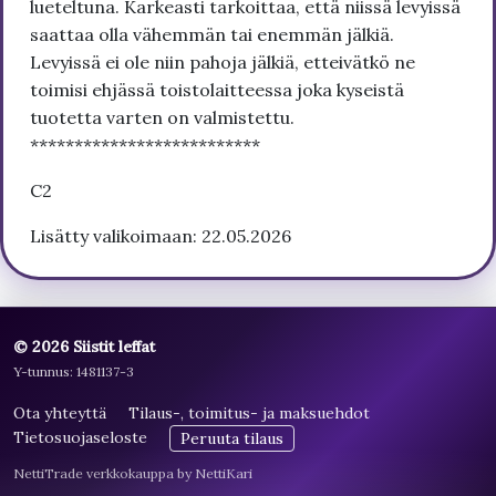
lueteltuna. Karkeasti tarkoittaa, että niissä levyissä
saattaa olla vähemmän tai enemmän jälkiä.
Levyissä ei ole niin pahoja jälkiä, etteivätkö ne
toimisi ehjässä toistolaitteessa joka kyseistä
tuotetta varten on valmistettu.
**************************
C2
Lisätty valikoimaan: 22.05.2026
© 2026 Siistit leffat
Y-tunnus: 1481137-3
Ota yhteyttä
Tilaus-, toimitus- ja maksuehdot
Tietosuojaseloste
Peruuta tilaus
NettiTrade verkkokauppa by NettiKari