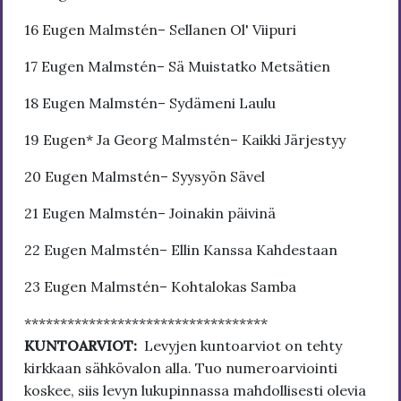
16 Eugen Malmstén– Sellanen Ol' Viipuri
17 Eugen Malmstén– Sä Muistatko Metsätien
18 Eugen Malmstén– Sydämeni Laulu
19 Eugen* Ja Georg Malmstén– Kaikki Järjestyy
20 Eugen Malmstén– Syysyön Sävel
21 Eugen Malmstén– Joinakin päivinä
22 Eugen Malmstén– Ellin Kanssa Kahdestaan
23 Eugen Malmstén– Kohtalokas Samba
**********************************
KUNTOARVIOT:
Levyjen kuntoarviot on tehty
kirkkaan sähkövalon alla. Tuo numeroarviointi
koskee, siis levyn lukupinnassa mahdollisesti olevia